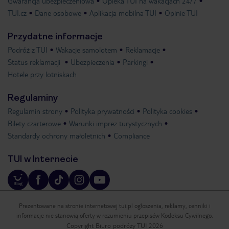
Gwarancja ubezpieczeniowa
Opieka TUI na wakacjach 24/7
TUI.cz
Dane osobowe
Aplikacja mobilna TUI
Opinie TUI
Przydatne informacje
Podróż z TUI
Wakacje samolotem
Reklamacje
Status reklamacji
Ubezpieczenia
Parkingi
Hotele przy lotniskach
Regulaminy
Regulamin strony
Polityka prywatności
Polityka cookies
Bilety czarterowe
Warunki imprez turystycznych
Standardy ochrony małoletnich
Compliance
TUI w Internecie
Prezentowane na stronie internetowej tui.pl ogłoszenia, reklamy, cenniki i
informacje nie stanowią oferty w rozumieniu przepisów Kodeksu Cywilnego.
Copyright Biuro podróży TUI 2026