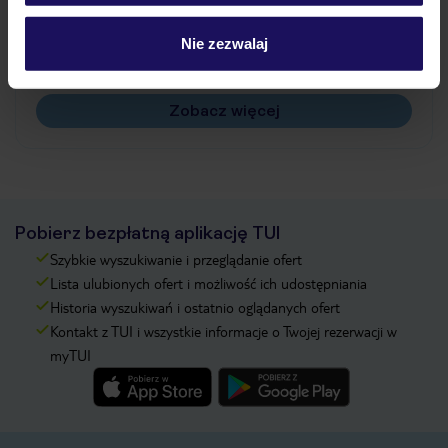
Jak zmienić uczestników/osobę zgłaszającą?
Czy w Hotelu będzie przedstawiciel TUI?
Nie zezwalaj
Na jakiej podstawie i gdzie otrzymam karty
pokładowe/bilety lotnicze?
Zobacz więcej
Pobierz bezpłatną aplikację TUI
Szybkie wyszukiwanie i przeglądanie ofert
Lista ulubionych ofert i możliwość ich udostępniania
Historia wyszukiwań i ostatnio oglądanych ofert
Kontakt z TUI i wszystkie informacje o Twojej rezerwacji w
myTUI