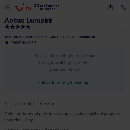
30
1
1
/
59
lat
|
numer
w Polsce
Aetas Lumpini
TAJLANDIA
BANGKOK
BANGKOK
KOD HOTELU
BKK00290
POKAŻ NA MAPIE
Ups, ta oferta nie jest dostępna.
Przygotowaliśmy dla Ciebie
podobne oferty:
Zobacz inne ceny i terminy
»
Aetas Lumpini
-
informacje
Opis hotelu został przetłumaczony z języka angielskiego przez
narzędzie DeepL
nute
Najpopularniejsze udogodnienia: