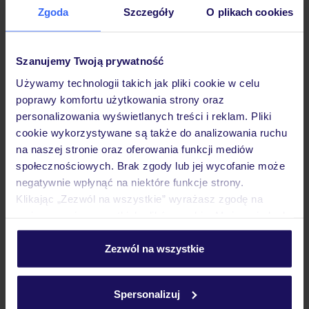
Zgoda
Szczegóły
O plikach cookies
Hotel
Szanujemy Twoją prywatność
Pokoje
Używamy technologii takich jak pliki cookie w celu
poprawy komfortu użytkowania strony oraz
personalizowania wyświetlanych treści i reklam. Pliki
Wyżywienie
cookie wykorzystywane są także do analizowania ruchu
na naszej stronie oraz oferowania funkcji mediów
społecznościowych. Brak zgody lub jej wycofanie może
Atrakcje
negatywnie wpłynąć na niektóre funkcje strony.
Klikając „Zezwól na wszystkie” wyrażasz zgodę na
umieszczenie wszystkich plików cookie. Możesz jednak
Ważne informacje
personalizować swój wybór wchodząc w zakładkę
„Szczegóły”
Zezwól na wszystkie
Szczegółowe informacje o plikach cookie znajdziesz
w
polityce plików cookies
oraz
polityce prywatności
.
Często zadawane pytania
Spersonalizuj