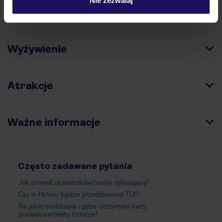
Pokoje
Wyżywienie
Atrakcje
Ważne informacje
Często zadawane pytania
Jak zmienić uczestników/osobę zgłaszającą?
Czy w Hotelu będzie przedstawiciel TUI?
Na jakiej podstawie i gdzie otrzymam karty
pokładowe/bilety lotnicze?