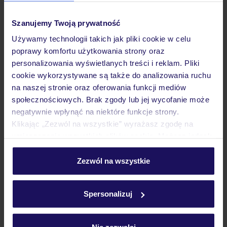
wariantów ochrony »
Szanujemy Twoją prywatność
Używamy technologii takich jak pliki cookie w celu
poprawy komfortu użytkowania strony oraz
personalizowania wyświetlanych treści i reklam. Pliki
Dlaczego warto wybrać TUI?
cookie wykorzystywane są także do analizowania ruchu
na naszej stronie oraz oferowania funkcji mediów
społecznościowych. Brak zgody lub jej wycofanie może
negatywnie wpłynąć na niektóre funkcje strony.
Klikając „Zezwól na wszystkie” wyrażasz zgodę na
Lider niskich cen
Największe biuro
30 lat w P
podróży w Polsce
umieszczenie wszystkich plików cookie. Możesz jednak
personalizować swój wybór wchodząc w zakładkę
„Szczegóły”
Zezwól na wszystkie
Szczegółowe informacje o plikach cookie znajdziesz
w
polityce plików cookies
oraz
polityce prywatności
.
Spersonalizuj
Hotel
Nie zezwalaj