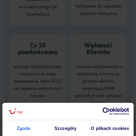
helikoptera do najbliższej
ambulatoryjnego lub
placówki medycznej
hospitalizacji
Co 50
Większość
poszkodowany
Klientów
wymaga specjalistycznego
rozszerza ubezpieczenie o
transportu do kraju
dodatkową ochronę po
zamieszkania, karta EKUZ
spożyciu alkoholu
nie zapewnia pokrycia tych
obejmującą NNW
kosztów
zaistniałych pod wpływem
alkoholu
Dane Mondial Assistance
Zgoda
Szczegóły
O plikach cookies
Sprawdź szczegóły