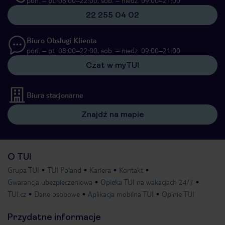
22 255 04 02
Biuro Obsługi Klienta
pon. – pt. 08:00–22:00, sob. – niedz. 09:00–21:00
Czat w myTUI
Biura stacjonarne
Znajdź na mapie
O TUI
Grupa TUI
TUI Poland
Kariera
Kontakt
Gwarancja ubezpieczeniowa
Opieka TUI na wakacjach 24/7
TUI.cz
Dane osobowe
Aplikacja mobilna TUI
Opinie TUI
Przydatne informacje