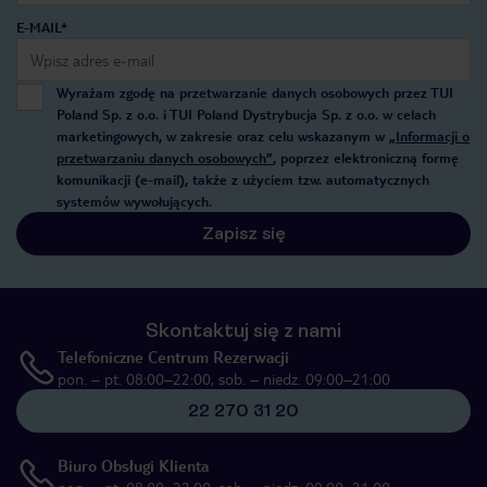
E-MAIL*
Wyrażam zgodę na przetwarzanie danych osobowych przez TUI
Poland Sp. z o.o. i TUI Poland Dystrybucja Sp. z o.o. w celach
marketingowych, w zakresie oraz celu wskazanym w
„Informacji o
przetwarzaniu danych osobowych”
, poprzez elektroniczną formę
komunikacji (e-mail), także z użyciem tzw. automatycznych
systemów wywołujących.
Zapisz się
Skontaktuj się z nami
Telefoniczne Centrum Rezerwacji
pon. – pt. 08:00–22:00, sob. – niedz. 09:00–21:00
22 270 31 20
Biuro Obsługi Klienta
pon. – pt. 08:00–22:00, sob. – niedz. 09:00–21:00