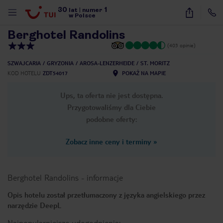
30
1
1
/
26
lat
|
numer
w Polsce
Berghotel Randolins
(403 opinie)
SZWAJCARIA
GRYZONIA
AROSA-LENZERHEIDE
ST. MORITZ
KOD HOTELU
ZDT54017
POKAŻ NA MAPIE
Ups, ta oferta nie jest dostępna.
Przygotowaliśmy dla Ciebie
podobne oferty:
Zobacz inne ceny i terminy
»
Berghotel Randolins
-
informacje
Opis hotelu został przetłumaczony z języka angielskiego przez
narzędzie DeepL
nute
Najpopularniejsze udogodnienia: