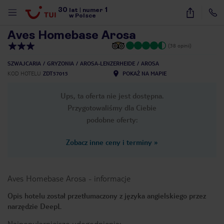
30
1
1
/
12
lat
|
numer
w Polsce
Aves Homebase Arosa
(38 opinii)
SZWAJCARIA
GRYZONIA
AROSA-LENZERHEIDE
AROSA
KOD HOTELU
ZDT57015
POKAŻ NA MAPIE
Ups, ta oferta nie jest dostępna.
Przygotowaliśmy dla Ciebie
podobne oferty:
Zobacz inne ceny i terminy
»
Aves Homebase Arosa
-
informacje
Opis hotelu został przetłumaczony z języka angielskiego przez
narzędzie DeepL
nute
Najpopularniejsze udogodnienia: