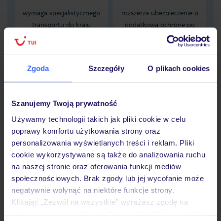
wymaga specjalistycznego
rozszerza ubezpieczenie o
transportu do kraju
dodatkową ochronę po
zamieszkania, karta EKUZ
spożyciu alkoholu
nie zapewnia pokrycia tych
obejmującą NNW
kosztów
zaistniałych pod wpływem
Zgoda
Szczegóły
O plikach cookies
alkoholu
Dane Mondial Assistance
Szanujemy Twoją prywatność
Używamy technologii takich jak pliki cookie w celu
Sprawdź szczegóły
poprawy komfortu użytkowania strony oraz
wariantów ochrony »
personalizowania wyświetlanych treści i reklam. Pliki
cookie wykorzystywane są także do analizowania ruchu
na naszej stronie oraz oferowania funkcji mediów
społecznościowych. Brak zgody lub jej wycofanie może
negatywnie wpłynąć na niektóre funkcje strony.
Dlaczego warto wybrać TUI?
Klikając „Zezwól na wszystkie” wyrażasz zgodę na
umieszczenie wszystkich plików cookie. Możesz jednak