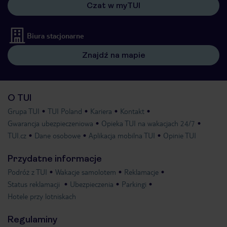
Czat w myTUI
Biura stacjonarne
Znajdź na mapie
O TUI
Grupa TUI
TUI Poland
Kariera
Kontakt
Gwarancja ubezpieczeniowa
Opieka TUI na wakacjach 24/7
TUI.cz
Dane osobowe
Aplikacja mobilna TUI
Opinie TUI
Przydatne informacje
Podróż z TUI
Wakacje samolotem
Reklamacje
Status reklamacji
Ubezpieczenia
Parkingi
Hotele przy lotniskach
Regulaminy