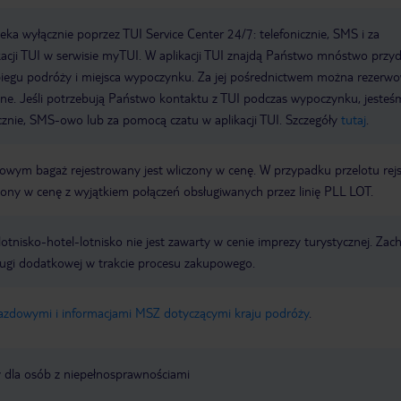
a wyłącznie poprzez TUI Service Center 24/7: telefonicznie, SMS i za
acji TUI w serwisie myTUI. W aplikacji TUI znajdą Państwo mnóstwo przy
biegu podróży i miejsca wypoczynku. Za jej pośrednictwem można rezerw
wne. Jeśli potrzebują Państwo kontaktu z TUI podczas wypoczynku, jeste
icznie, SMS-owo lub za pomocą czatu w aplikacji TUI. Szczegóły
tutaj
.
erowym bagaż rejestrowany jest wliczony w cenę. W przypadku przelotu re
czony w cenę z wyjątkiem połączeń obsługiwanych przez linię PLL LOT.
e lotnisko-hotel-lotnisko nie jest zawarty w cenie imprezy turystycznej. Za
ługi dodatkowej w trakcie procesu zakupowego.
jazdowymi i informacjami MSZ dotyczącymi kraju podróży
.
y dla osób z niepełnosprawnościami