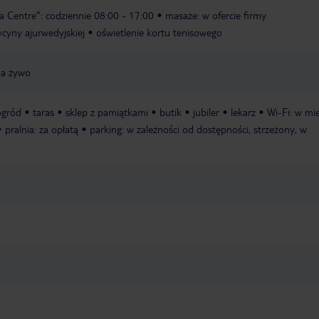
a Centre": codziennie 08:00 - 17:00
masaże: w ofercie firmy
yny ajurwedyjskiej
oświetlenie kortu tenisowego
a żywo
ogród
taras
sklep z pamiątkami
butik
jubiler
lekarz
Wi-Fi: w mi
pralnia: za opłatą
parking: w zależności od dostępności, strzeżony, w