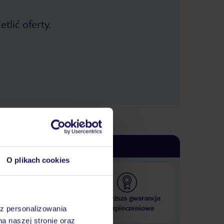
tlić oferty.
O plikach cookies
 000 hoteli w ponad 50
Najwyższa gwarancja
krajach
ubezpieczeniowa
az personalizowania
na naszej stronie oraz