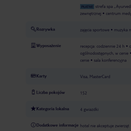
strefa spa „Ayurved
PŁATNE
zewnętrznej
centrum medyc
Rozrywka
zajęcia sportowe
muzyka n
Wyposażenie
recepcja: codziennie 24 h
ogólnodostępnych, w cenie
cenie
sala konferencyjna
Karty
Visa, MasterCard
Liczba pokojów
152
Kategoria lokalna
4 gwiazdki
Dodatkowe informacje
hotel nie akceptuje zwierząt