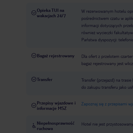
Opieka TUI na
W rezerwowanym hotelu opiek
wakacjach 24/7
pośrednictwem czatu w aplik
informacji dotyczących prze
również wycieczki fakultaty
Państwa dyspozycji: telefon
Bagaż rejestrowany
Dla ofert z przelotem czart
bagaż rejestrowany jest wli
Transfer
Transfer (przejazd) na trasi
do zakupu transferu jako us
Przepisy wjazdowe i
Zapoznaj się z przepisami w
informacje MSZ
Niepełnosprawność
Hotel nie jest przystosowan
ruchowa