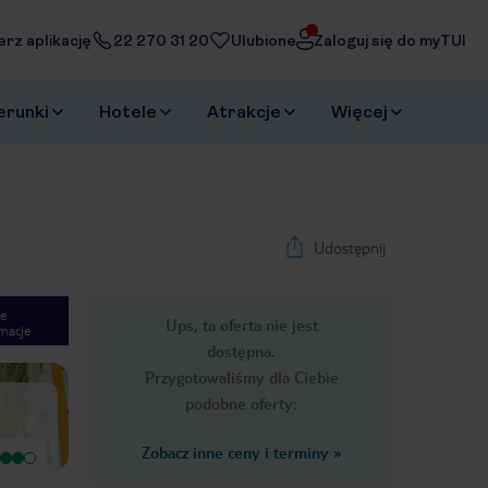
erz aplikację
22 270 31 20
Ulubione
Zaloguj się do myTUI
erunki
Hotele
Atrakcje
Więcej
Udostępnij
e
Ups, ta oferta nie jest
macje
1
/
28
dostępna.
Next slide
Przygotowaliśmy dla Ciebie
podobne oferty:
Zobacz inne ceny i terminy
»
Wyjątkowy
Bardzo dobry
Hotel bardzo przyjemny. Domki
Powróciłem do tego hotelu po raz
urokliwe, codziennie sprzątane.
drugi po kilkuletniej przerwie. Byłem