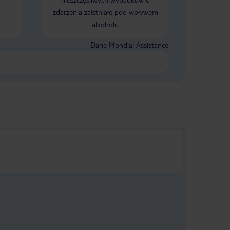
potwierdzenie z recepcji hotelowej,
zdarzenia zaistniałe pod wpływem
które mam w zapakowanej do
alkoholu
wyjazdu walizce będącej już w
bagażniku autobusu oczekującego na
nas do wyjazdu na lotnisko.
Dane Mondial Assistance
Recepcjonista poprosił jednak o
okazanie tego opłaconego rachunku.
Sytuacja była trochę napięta, bo czas
naglił, a rozpakowanie i spakowanie
walizki musiało trochę potrwać.
Sytuacja się ostatecznie wyjaśniła, ale
kosztowała mnie niepotrzebnie trochę
nerwów. Jurek