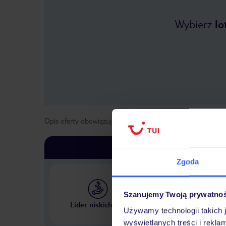
Wybierz
lo
Opis oferty obowiązuje dla wyjazdów w terminie
od
5 list
Zgoda
Szanujemy Twoją prywatno
Największe biuro podr
Lider niskich cen
w Polsce
Używamy technologii takich 
wyświetlanych treści i rekla