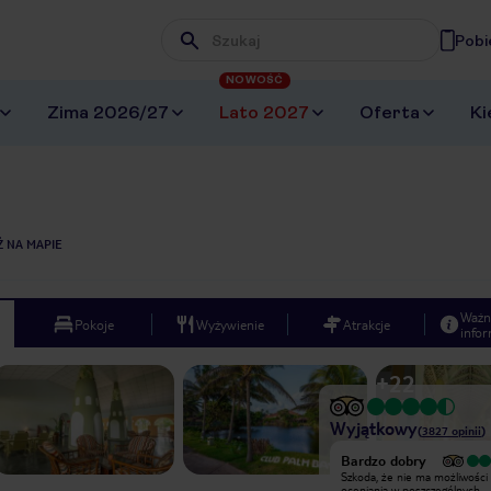
Pobi
Wpisz frazę, której szukasz
NOWOŚĆ
Zima 2026/27
Lato 2027
Oferta
Ki
 NA MAPIE
Ważn
Pokoje
Wyżywienie
Atrakcje
infor
+
22
Wyjątkowy
(
3827
opinii
)
Wyjątkowy
Bardzo dobry
Byliśmy w bungalowie, pokój
Szkoda, że nie ma możliwości
przestronny, czysty z klimatyzacją.
oceniania w poszczególnych