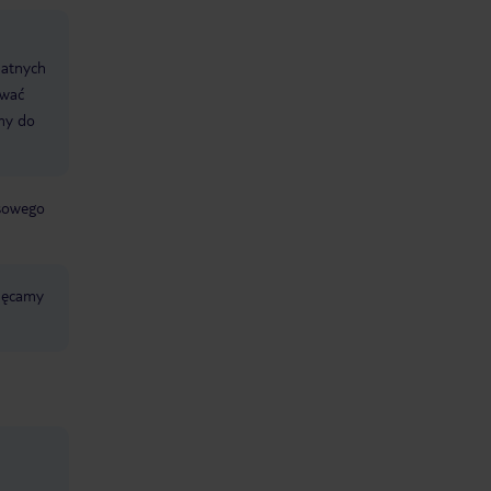
datnych
ować
śmy do
jsowego
chęcamy