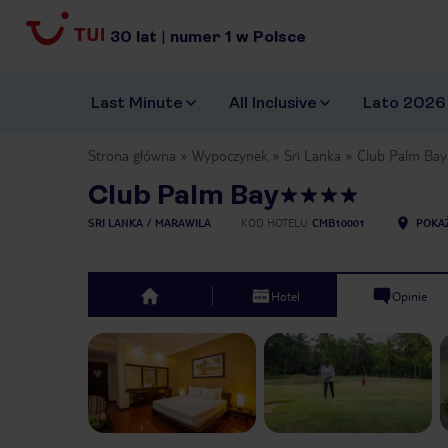
30
lat
|
numer
1
w Polsce
Last Minute
All Inclusive
Lato 2026
Strona główna
Wypoczynek
Sri Lanka
Club Palm Bay
Club Palm Bay
SRI LANKA
MARAWILA
KOD HOTELU
CMB10001
POKAŻ
Hotel
Opinie
top
Previous slide