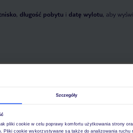
tnisko
,
długość pobytu
i
datę wylotu
, aby wyświe
opada 2026
do
1 kwietnia 2027
Dlaczego warto wybrać TUI?
Szczegóły
ść
óży
Tylko u nas opieka na
10
30 lat w Polsce
wakacjach 24/7
jak pliki cookie w celu poprawy komfortu użytkowania strony or
m. Pliki cookie wykorzystywane są także do analizowania ruchu 