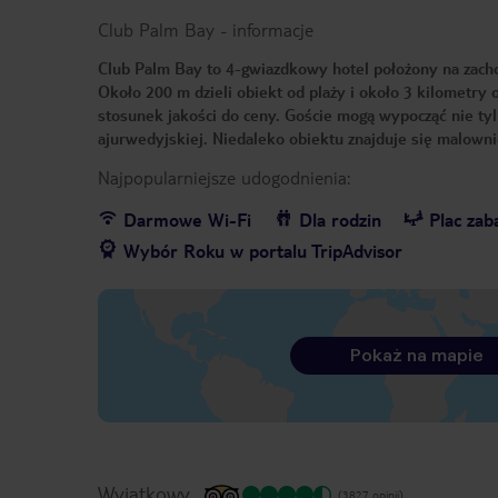
Club Palm Bay
-
informacje
Club Palm Bay to 4-gwiazdkowy hotel położony na zac
Około 200 m dzieli obiekt od plaży i około 3 kilometry
stosunek jakości do ceny. Goście mogą wypocząć nie ty
ajurwedyjskiej. Niedaleko obiektu znajduje się malowni
Najpopularniejsze udogodnienia:
Darmowe Wi-Fi
Dla rodzin
Plac za
Wybór Roku w portalu TripAdvisor
Pokaż na mapie
Wyjątkowy
(3827 opinii)