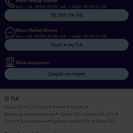
Biuro Obsługi Klienta
pon. – pt. 08:00–22:00, sob. – niedz. 09:00–21:00
22 255 04 02
Biuro Obsługi Klienta
pon. – pt. 08:00–22:00, sob. – niedz. 09:00–21:00
Czat w myTUI
Biura stacjonarne
Znajdź na mapie
O TUI
Grupa TUI
TUI Poland
Kariera
Kontakt
Gwarancja ubezpieczeniowa
Opieka TUI na wakacjach 24/7
TUI.cz
Dane osobowe
Aplikacja mobilna TUI
Opinie TUI