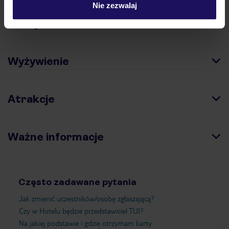
Nie zezwalaj
Pokoje
Wyżywienie
Atrakcje
Ważne informacje
Często zadawane pytania
Jak zmienić uczestników/osobę zgłaszającą?
Czy w Hotelu będzie przedstawiciel TUI?
Na jakiej podstawie i gdzie otrzymam karty