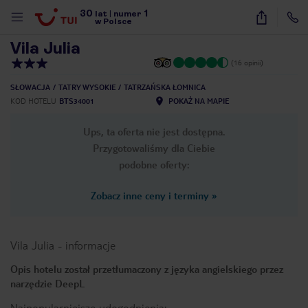
30
1
1
/
39
lat
|
numer
w Polsce
Vila Julia
(16 opinii)
SŁOWACJA
TATRY WYSOKIE
TATRZAŃSKA ŁOMNICA
KOD HOTELU
BTS34001
POKAŻ NA MAPIE
Ups, ta oferta nie jest dostępna.
Przygotowaliśmy dla Ciebie
podobne oferty:
Zobacz inne ceny i terminy
»
Vila Julia
-
informacje
Opis hotelu został przetłumaczony z języka angielskiego przez
narzędzie DeepL
nute
Najpopularniejsze udogodnienia: