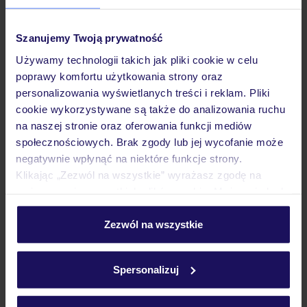
Sprawdź szczegóły
wariantów ochrony »
Szanujemy Twoją prywatność
Używamy technologii takich jak pliki cookie w celu
poprawy komfortu użytkowania strony oraz
personalizowania wyświetlanych treści i reklam. Pliki
cookie wykorzystywane są także do analizowania ruchu
Dlaczego warto wybrać TUI?
na naszej stronie oraz oferowania funkcji mediów
społecznościowych. Brak zgody lub jej wycofanie może
negatywnie wpłynąć na niektóre funkcje strony.
Klikając „Zezwól na wszystkie” wyrażasz zgodę na
Lider niskich cen
Największe biuro
30 lat w P
umieszczenie wszystkich plików cookie. Możesz jednak
podróży w Polsce
personalizować swój wybór wchodząc w zakładkę
„Szczegóły”
Zezwól na wszystkie
Szczegółowe informacje o plikach cookie znajdziesz
w
polityce plików cookies
oraz
polityce prywatności
.
Spersonalizuj
Hotel