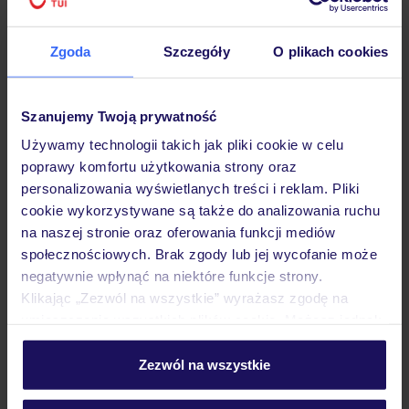
Zgoda
Szczegóły
O plikach cookies
Hotel
Szanujemy Twoją prywatność
Używamy technologii takich jak pliki cookie w celu
poprawy komfortu użytkowania strony oraz
Pokoje
personalizowania wyświetlanych treści i reklam. Pliki
cookie wykorzystywane są także do analizowania ruchu
na naszej stronie oraz oferowania funkcji mediów
Wyżywienie
społecznościowych. Brak zgody lub jej wycofanie może
negatywnie wpłynąć na niektóre funkcje strony.
Klikając „Zezwól na wszystkie” wyrażasz zgodę na
Atrakcje
umieszczenie wszystkich plików cookie. Możesz jednak
personalizować swój wybór wchodząc w zakładkę
„Szczegóły”
Zezwól na wszystkie
Ważne informacje
Szczegółowe informacje o plikach cookie znajdziesz
w
polityce plików cookies
oraz
polityce prywatności
.