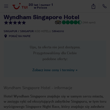
30
1
1
/
11
lat
|
numer
w Polsce
Wyndham Singapore Hotel
(568 opinii)
SINGAPUR
SINGAPUR
KOD HOTELU
SIN40310
POKAŻ NA MAPIE
Ups, ta oferta nie jest dostępna.
Przygotowaliśmy dla Ciebie
podobne oferty:
Zobacz inne ceny i terminy
»
Wyndham Singapore Hotel
-
informacje
Hotel Wyndham Singapore znajduje się w samym sercu miasta,
w zasięgu ręki od ekscytujących zabytków Singapuru, w tym toru
nute
wyścigowego Singapore Night Race, który znajduje się zaledwie