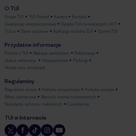
O TUI
Grupa TUI
TUI Poland
Kariera
Kontakt
Gwarancja ubezpieczeniowa
Opieka TUI na wakacjach 24/7
TUI.cz
Dane osobowe
Aplikacja mobilna TUI
Opinie TUI
Przydatne informacje
Podróż z TUI
Wakacje samolotem
Reklamacje
Status reklamacji
Ubezpieczenia
Parkingi
Hotele przy lotniskach
Regulaminy
Regulamin strony
Polityka prywatności
Polityka cookies
Bilety czarterowe
Warunki imprez turystycznych
Standardy ochrony małoletnich
Compliance
TUI w Internecie