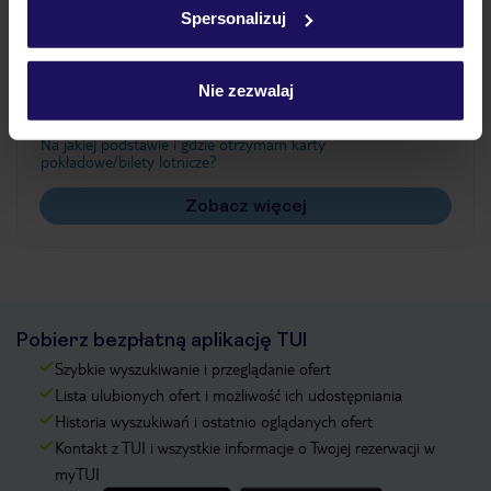
Spersonalizuj
Często zadawane pytania
Nie zezwalaj
Jak zmienić uczestników/osobę zgłaszającą?
Czy w Hotelu będzie przedstawiciel TUI?
Na jakiej podstawie i gdzie otrzymam karty
pokładowe/bilety lotnicze?
Zobacz więcej
Pobierz bezpłatną aplikację TUI
Szybkie wyszukiwanie i przeglądanie ofert
Lista ulubionych ofert i możliwość ich udostępniania
Historia wyszukiwań i ostatnio oglądanych ofert
Kontakt z TUI i wszystkie informacje o Twojej rezerwacji w
myTUI