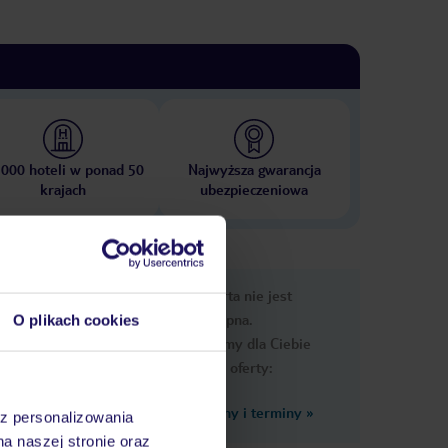
 000 hoteli w ponad 50
Najwyższa gwarancja
krajach
ubezpieczeniowa
nformacje
Ups, ta oferta nie jest
dostępna.
O plikach cookies
Przygotowaliśmy dla Ciebie
podobne oferty:
Zobacz inne ceny i terminy
»
az personalizowania
leżaki: w
na naszej stronie oraz