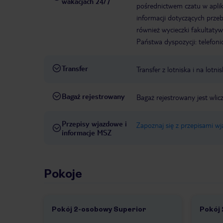
wakacjach 24/7
pośrednictwem czatu w aplik
informacji dotyczących prze
również wycieczki fakultaty
Państwa dyspozycji: telefon
Transfer
Transfer z lotniska i na lot
Bagaż rejestrowany
Bagaż rejestrowany jest wli
Przepisy wjazdowe i
Zapoznaj się z przepisami w
informacje MSZ
Pokoje
Pokój 2-osobowy Superior
Pokój
1 /
1
1 /