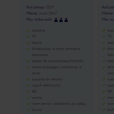
Kod pokoju
:
DZX1
Kod po
2
Metraż
:
około
28
m
Metraż
Max. liczba osób
:
Max. li
sypialnia
sypi
TV
TV
kapcie
kapc
klimatyzacja: w cenie, centralnie
klim
sterowana
ste
zestaw do parzenia kawy/herbaty
zes
serwis sprzątający: codziennie, w
serw
cenie
ceni
suszarka do włosów
sus
czajnik elektryczny
czaj
WC
WC
wanna
wan
room service: codziennie, za opłatą
room
biurko
biur