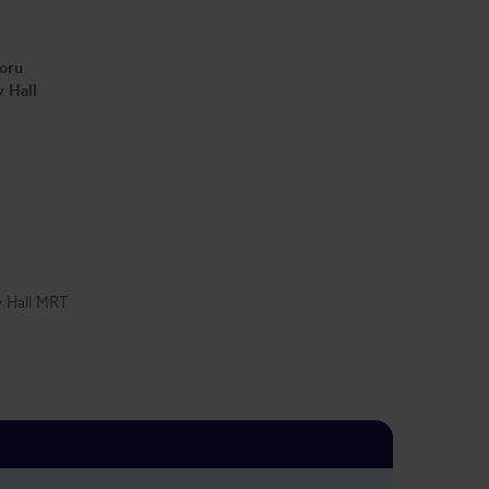
toru
y Hall
y Hall MRT