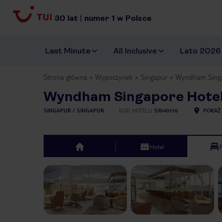
30
lat
|
numer
1
w Polsce
Last Minute
All Inclusive
Lato 2026
Strona główna
Wypoczynek
Singapur
Wyndham Singa
Wyndham Singapore Hote
SINGAPUR
SINGAPUR
KOD HOTELU
SIN40310
POKAŻ 
Hotel
top
Previous slide