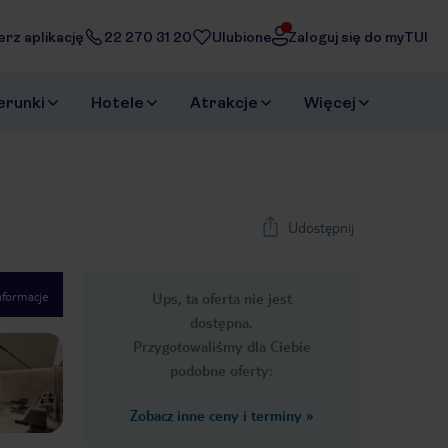
erz aplikację
22 270 31 20
Ulubione
Zaloguj się do myTUI
erunki
Hotele
Atrakcje
Więcej
Udostępnij
nformacje
Ups, ta oferta nie jest
1
/
11
dostępna.
Next slide
Przygotowaliśmy dla Ciebie
podobne oferty:
Zobacz inne ceny i terminy
»