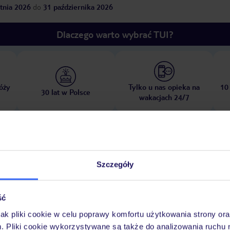
tnia 2026
do
31 października 2026
Dlaczego warto wybrać TUI?
óży
Tylko u nas opieka na
10
30 lat w Polsce
wakacjach 24/7
Pokoje
Wyżywienie
Atrakcje
Ważne i
Szczegóły
ść
jak pliki cookie w celu poprawy komfortu użytkowania strony or
": 6+, w cenie, zewnętrzny
basen „Still Pool": 6+, w cenie, zewnętrzny
m. Pliki cookie wykorzystywane są także do analizowania ruchu 