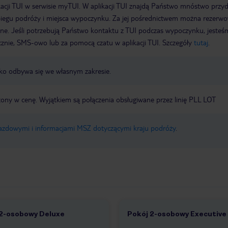
acji TUI w serwisie myTUI. W aplikacji TUI znajdą Państwo mnóstwo przy
biegu podróży i miejsca wypoczynku. Za jej pośrednictwem można rezerw
wne. Jeśli potrzebują Państwo kontaktu z TUI podczas wypoczynku, jeste
icznie, SMS-owo lub za pomocą czatu w aplikacji TUI. Szczegóły
tutaj
.
nisko odbywa się we własnym zakresie.
czony w cenę. Wyjątkiem są połączenia obsługiwane przez linię PLL LOT
jazdowymi i informacjami MSZ dotyczącymi kraju podróży
.
 2-osobowy Deluxe
Pokój 2-osobowy Executive
1
1 /
1