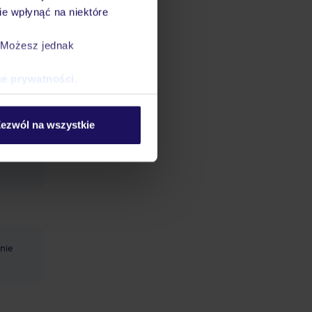
e wpłynąć na niektóre
. Możesz jednak
ce prywatności
.
ezwól na wszystkie
 nie