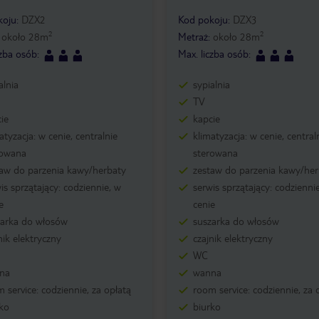
koju
:
DZX2
Kod pokoju
:
DZX3
2
2
:
około
28
m
Metraż
:
około
28
m
czba osób
:
Max. liczba osób
:
alnia
sypialnia
TV
ie
kapcie
atyzacja: w cenie, centralnie
klimatyzacja: w cenie, central
rowana
sterowana
taw do parzenia kawy/herbaty
zestaw do parzenia kawy/her
is sprzątający: codziennie, w
serwis sprzątający: codzienni
e
cenie
zarka do włosów
suszarka do włosów
nik elektryczny
czajnik elektryczny
WC
na
wanna
 service: codziennie, za opłatą
room service: codziennie, za 
ko
biurko