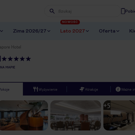
Pobi
Wpisz frazę, której szukasz
NOWOŚĆ
Zima 2026/27
Lato 2027
Oferta
Ki
pore Hotel
l
NA MAPIE
Pokoje
Wyżywienie
Atrakcje
Ważne i
+
5