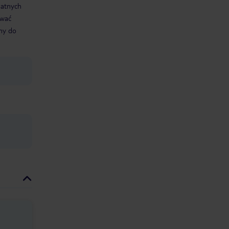
datnych
ować
śmy do