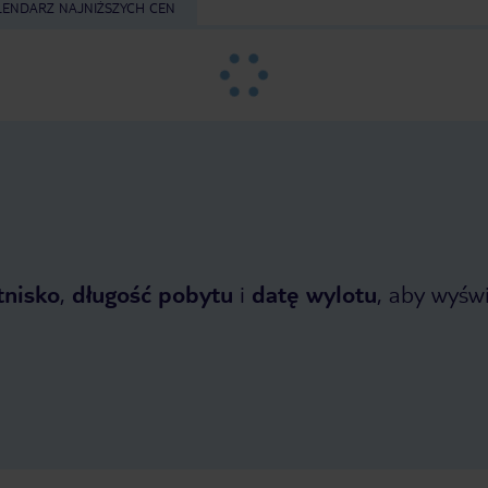
LENDARZ NAJNIŻSZYCH CEN
tnisko
,
długość pobytu
i
datę wylotu
, aby wyświe