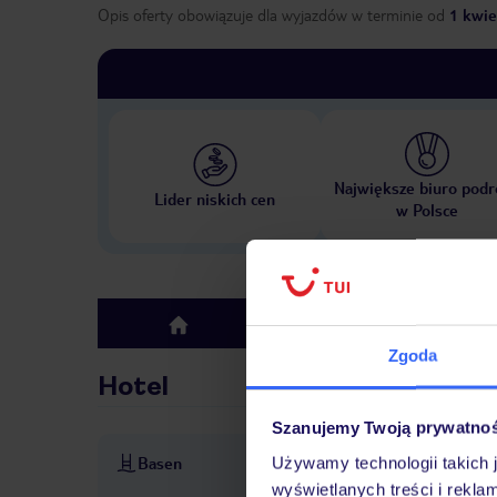
Opis oferty obowiązuje dla wyjazdów w terminie
od
1 kwie
Największe biuro podr
Lider niskich cen
w Polsce
Hotel
top
Zgoda
Hotel
Szanujemy Twoją prywatno
Basen
Używamy technologii takich 
baseny: 2
basen „The Falls
wyświetlanych treści i rekla
cenie
ręczniki: w cenie