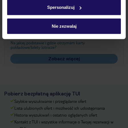
w
polityce plików cookies
oraz
polityce prywatności
.
Spersonalizuj
Często zadawane pytania
Nie zezwalaj
Jak zmienić uczestników/osobę zgłaszającą?
Czy w Hotelu będzie przedstawiciel TUI?
Na jakiej podstawie i gdzie otrzymam karty
pokładowe/bilety lotnicze?
Zobacz więcej
Pobierz bezpłatną aplikację TUI
Szybkie wyszukiwanie i przeglądanie ofert
Lista ulubionych ofert i możliwość ich udostępniania
Historia wyszukiwań i ostatnio oglądanych ofert
Kontakt z TUI i wszystkie informacje o Twojej rezerwacji w