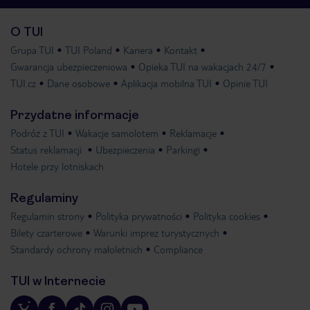
O TUI
Grupa TUI
TUI Poland
Kariera
Kontakt
Gwarancja ubezpieczeniowa
Opieka TUI na wakacjach 24/7
TUI.cz
Dane osobowe
Aplikacja mobilna TUI
Opinie TUI
Przydatne informacje
Podróż z TUI
Wakacje samolotem
Reklamacje
Status reklamacji
Ubezpieczenia
Parkingi
Hotele przy lotniskach
Regulaminy
Regulamin strony
Polityka prywatności
Polityka cookies
Bilety czarterowe
Warunki imprez turystycznych
Standardy ochrony małoletnich
Compliance
TUI w Internecie