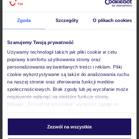
Hotel
Zgoda
Szczegóły
O plikach cookies
Opinie
Szanujemy Twoją prywatność
Używamy technologii takich jak pliki cookie w celu
poprawy komfortu użytkowania strony oraz
Pokoje
personalizowania wyświetlanych treści i reklam. Pliki
cookie wykorzystywane są także do analizowania ruchu
na naszej stronie oraz oferowania funkcji mediów
Wyżywienie
społecznościowych. Brak zgody lub jej wycofanie może
negatywnie wpłynąć na niektóre funkcje strony.
Klikając „Zezwól na wszystkie” wyrażasz zgodę na
Atrakcje
umieszczenie wszystkich plików cookie. Możesz jednak
personalizować swój wybór wchodząc w zakładkę
„Szczegóły”
Zezwól na wszystkie
Ważne informacje
Szczegółowe informacje o plikach cookie znajdziesz