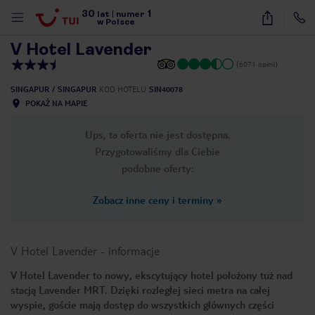
30
1
1
/
26
lat
|
numer
w Polsce
V Hotel Lavender
(6071 opinii)
SINGAPUR
SINGAPUR
KOD HOTELU
SIN40078
POKAŻ NA MAPIE
Ups, ta oferta nie jest dostępna.
Przygotowaliśmy dla Ciebie
podobne oferty:
Zobacz inne ceny i terminy
»
V Hotel Lavender
-
informacje
V Hotel Lavender to nowy, ekscytujący hotel położony tuż nad
stacją Lavender MRT. Dzięki rozległej sieci metra na całej
nute
wyspie, goście mają dostęp do wszystkich głównych części