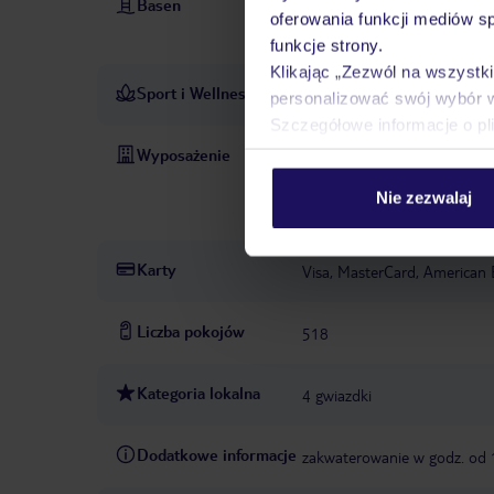
Basen
baseny: 2
basen typu infin
oferowania funkcji mediów s
zewnętrzny
leżaki: w cenie
funkcje strony.
Klikając „Zezwól na wszystk
Sport i Wellness
siłownia: 24h
personalizować swój wybór 
W CENIE
Szczegółowe informacje o pl
Wyposażenie
recepcja: 24h
kantor: w rec
cenie
pralnia: za opłatą
u
Nie zezwalaj
opłatą
klimatyzowane sale 
Karty
Visa, MasterCard, American 
Liczba pokojów
518
Kategoria lokalna
4 gwiazdki
Dodatkowe informacje
zakwaterowanie w godz. od