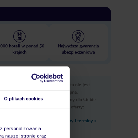
 000 hoteli w ponad 50
Najwyższa gwarancja
krajach
ubezpieczeniowa
nformacje
Ups, ta oferta nie jest
dostępna.
O plikach cookies
Przygotowaliśmy dla Ciebie
podobne oferty:
Zobacz inne ceny i terminy
»
az personalizowania
na naszej stronie oraz