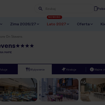
Pobi
Wpisz frazę, której szukasz
NOWOŚĆ
Zima 2026/27
Lato 2027
Oferta
Ki
pore On Stevens
evens
NA MAPIE
Pokoje
Wyżywienie
Atrakcje
Ważne i
+
6