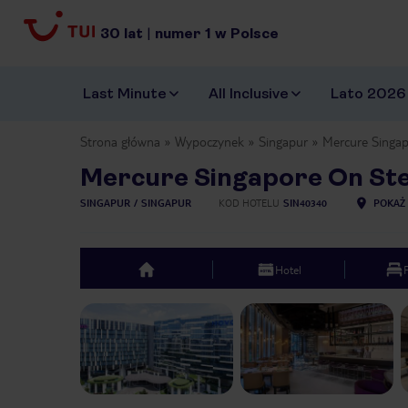
30
lat
|
numer
1
w Polsce
Last Minute
All Inclusive
Lato 2026
Strona główna
Wypoczynek
Singapur
Mercure Singa
Mercure Singapore On St
SINGAPUR
SINGAPUR
KOD HOTELU
SIN40340
POKAŻ 
Hotel
top
Previous slide