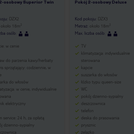
2-osobowy Superior Twin
Pokój 2-osobowy Deluxe
1
1 /
1
koju
:
DZX2
Kod pokoju
:
DZX3
2
2
:
około
18
m
Metraż
:
około
18
m
czba osób
:
Max. liczba osób
:
ie: w cenie
TV
klimatyzacja: indywidualnie
taw do parzenia kawy/herbaty
sterowana
is sprzątający: codziennie, w
kapcie
e
suszarka do włosów
zarka do włosów
łóżko typu queen-size
atyzacja: w cenie, indywidualnie
WC
rowana
pokój dzienno-sypialny
nik elektryczny
deszczownica
telefon
 service: 24 h, za opłatą
deska do prasowania
j dzienno-sypialny
prysznic
zczownica
żelazko