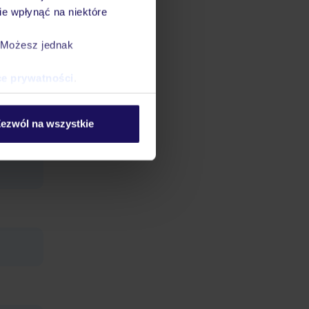
e wpłynąć na niektóre
. Możesz jednak
ce prywatności
.
owy: w
ezwól na wszystkie