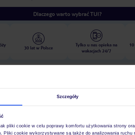
Dlaczego warto wybrać TUI?
óży
Tylko u nas opieka na
10
30 lat w Polsce
wakacjach 24/7
Pokoje
Wyżywienie
Atrakcje
Ważne i
Szczegóły
ść
: w cenie, na zapytanie
pokój gier i zabaw: do 12 lat
jak pliki cookie w celu poprawy komfortu użytkowania strony or
m. Pliki cookie wykorzystywane są także do analizowania ruchu 