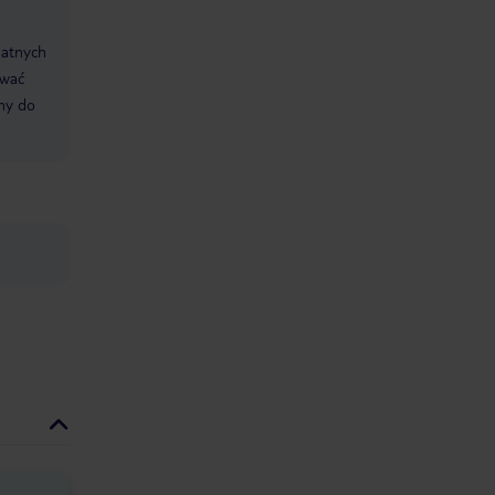
datnych
ować
śmy do