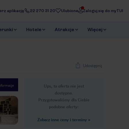
erz aplikację
22 270 31 20
Ulubione
Zaloguj się do myTUI
erunki
Hotele
Atrakcje
Więcej
Udostępnij
nformacje
Ups, ta oferta nie jest
1
/
12
dostępna.
Next slide
Przygotowaliśmy dla Ciebie
podobne oferty:
Zobacz inne ceny i terminy
»