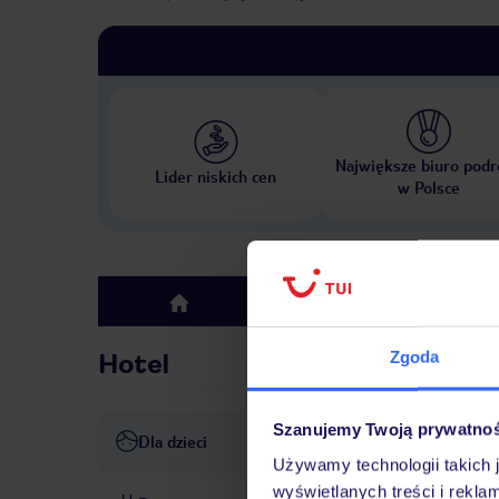
Największe biuro podr
Lider niskich cen
w Polsce
Hotel
top
Zgoda
Hotel
Szanujemy Twoją prywatno
Dla dzieci
łóżeczka dla dzieci/niemowląt
Używamy technologii takich 
wyświetlanych treści i rekla