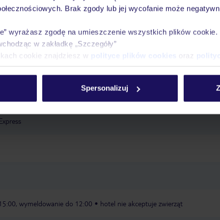
ity „Infinity Pool“: w cenie, zewnętrzny
basen „Lap Pool“: w cenie,
połecznościowych. Brak zgody lub jej wycofanie może negatywni
parasole: w cenie
ręczniki: w cenie
ie” wyrażasz zgodę na umieszczenie wszystkich plików cookie
wchodząc w zakładkę „Szczegóły”
ikach cookie znajdziesz w
polityce plików cookies
oraz
polity
epcji
winda
Wi-Fi: w miejscach ogólnodostępnych
terminal internet
sługi konsjerża
serwis bagażowy
parking: niestrzeżony, za
Spersonalizuj
Z
konferencyjne: 9
Express
 15:00, wymeldowanie do 12:00
hotel nie akceptuje zwierząt