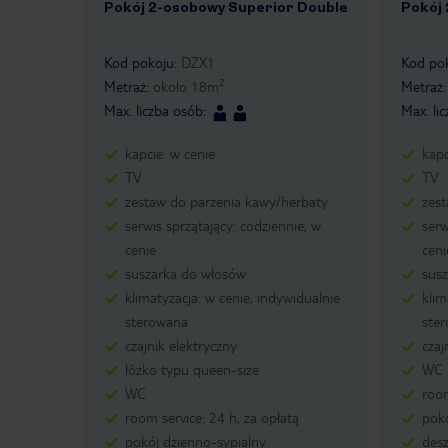
Pokój 2-osobowy Superior Double
Pokój 
1 /
2
1 /
Kod pokoju
:
DZX1
Kod po
2
Metraż
:
około
18
m
Metraż
Max. liczba osób
:
Max. li
kapcie: w cenie
kapc
TV
TV
zestaw do parzenia kawy/herbaty
zes
serwis sprzątający: codziennie, w
serw
cenie
ceni
suszarka do włosów
sus
klimatyzacja: w cenie, indywidualnie
klim
sterowana
ste
czajnik elektryczny
czaj
łóżko typu queen-size
WC
WC
room
room service: 24 h, za opłatą
pokó
pokój dzienno-sypialny
des