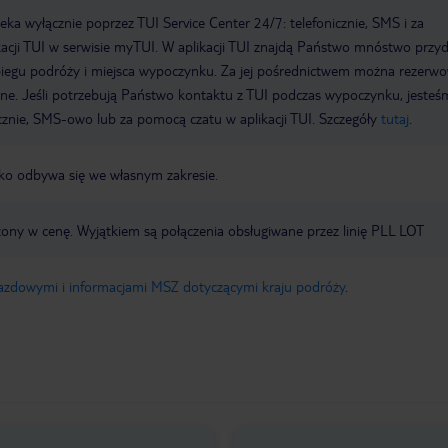
a wyłącznie poprzez TUI Service Center 24/7: telefonicznie, SMS i za
acji TUI w serwisie myTUI. W aplikacji TUI znajdą Państwo mnóstwo przy
biegu podróży i miejsca wypoczynku. Za jej pośrednictwem można rezerw
wne. Jeśli potrzebują Państwo kontaktu z TUI podczas wypoczynku, jeste
icznie, SMS-owo lub za pomocą czatu w aplikacji TUI. Szczegóły
tutaj
.
nisko odbywa się we własnym zakresie.
czony w cenę. Wyjątkiem są połączenia obsługiwane przez linię PLL LOT
jazdowymi i informacjami MSZ dotyczącymi kraju podróży
.