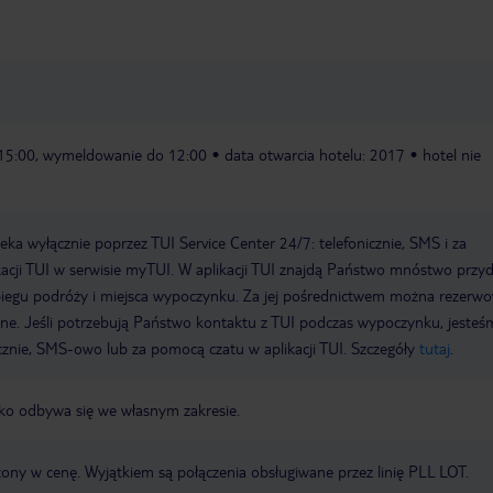
 15:00, wymeldowanie do 12:00
data otwarcia hotelu: 2017
hotel nie
a wyłącznie poprzez TUI Service Center 24/7: telefonicznie, SMS i za
acji TUI w serwisie myTUI. W aplikacji TUI znajdą Państwo mnóstwo przy
biegu podróży i miejsca wypoczynku. Za jej pośrednictwem można rezerw
wne. Jeśli potrzebują Państwo kontaktu z TUI podczas wypoczynku, jeste
icznie, SMS-owo lub za pomocą czatu w aplikacji TUI. Szczegóły
tutaj
.
nisko odbywa się we własnym zakresie.
zony w cenę. Wyjątkiem są połączenia obsługiwane przez linię PLL LOT.