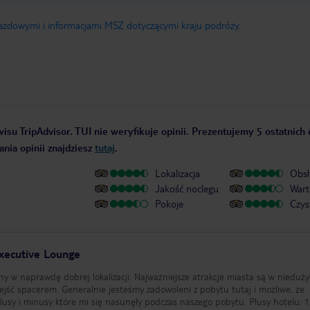
jazdowymi i informacjami MSZ dotyczącymi kraju podróży
.
isu TripAdvisor. TUI nie weryfikuje opinii. Prezentujemy 5 ostatnich 
nia opinii znajdziesz
tutaj
.
Lokalizacja
Obsł
Jakość noclegu
Wart
Pokoje
Czys
Executive Lounge
ny w naprawdę dobrej lokalizacji. Najważniejsze atrakcje miasta są w nieduż
oleni z pobytu tutaj i możliwe, że
i minusy które mi się nasunęły podczas naszego pobytu. Plusy hotelu: 1.