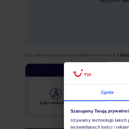
Opis oferty obowiązuje dla wyjazdów w terminie
od
1 list
Zgoda
Największe biuro podr
Lider niskich cen
w Polsce
Szanujemy Twoją prywatno
Używamy technologii takich 
wyświetlanych treści i rekla