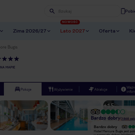
Pobi
Wpisz frazę, której szukasz
NOWOŚĆ
Zima 2026/27
Lato 2027
Oferta
Ki
ore Bugis
NA MAPIE
Ważn
Pokoje
Wyżywienie
Atrakcje
infor
+
15
Bardzo dobry
(
1868
opi
Bardzo dobry
Hotel w którym trwa jeszcze
Hotel Mercure Bugis jest po
budowa... Wiec mimo zapewnień, ze
w naprawdę dobrej lokalizacji.