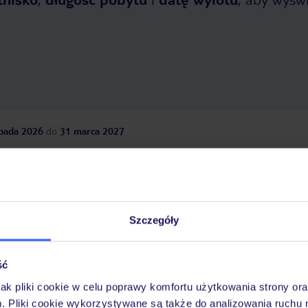
opada 2026
do
31 marca 2027
Dlaczego warto wybrać TUI?
Szczegóły
óży
Tylko u nas opieka na
10
30 lat w Polsce
wakacjach 24/7
ść
jak pliki cookie w celu poprawy komfortu użytkowania strony or
m. Pliki cookie wykorzystywane są także do analizowania ruchu 