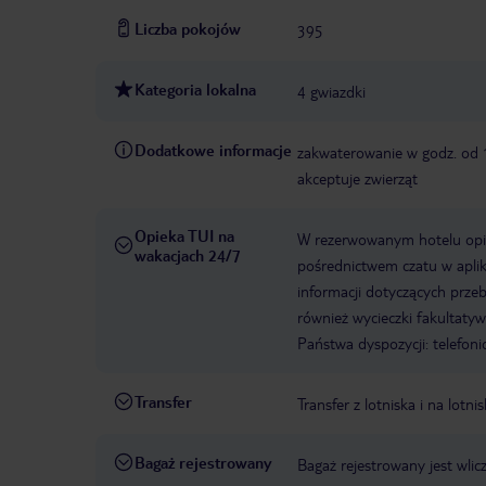
Liczba pokojów
395
Kategoria lokalna
4 gwiazdki
Dodatkowe informacje
zakwaterowanie w godz. od
akceptuje zwierząt
Opieka TUI na
W rezerwowanym hotelu opiek
wakacjach 24/7
pośrednictwem czatu w aplik
informacji dotyczących prze
również wycieczki fakultaty
Państwa dyspozycji: telefon
Transfer
Transfer z lotniska i na lot
Bagaż rejestrowany
Bagaż rejestrowany jest wlic