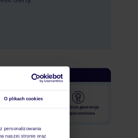
O plikach cookies
 000 hoteli w ponad 50
Najwyższa gwarancja
krajach
ubezpieczeniowa
az personalizowania
na naszej stronie oraz