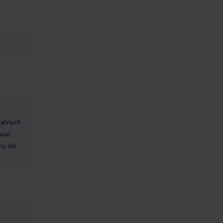
datnych
ować
śmy do