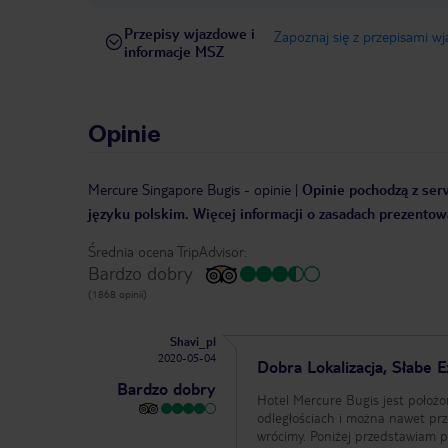
Przepisy wjazdowe i
Zapoznaj się z przepisami w
informacje MSZ
Opinie
Mercure Singapore Bugis
-
opinie
|
Opinie pochodzą z serw
języku polskim. Więcej informacji o zasadach prezentowa
Średnia ocena TripAdvisor:
Bardzo dobry
(1868 opinii)
Shavi_pl
2020-05-04
Dobra Lokalizacja, Słabe 
Bardzo dobry
Hotel Mercure Bugis jest położo
odległościach i można nawet przejść spacerem. Generalnie jesteśmy zadow
wrócimy. Poniżej przedstawiam plusy 