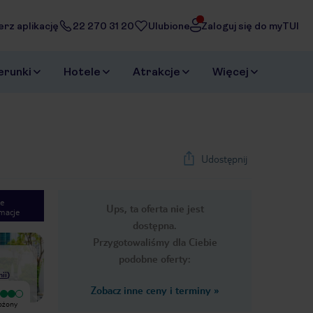
erz aplikację
22 270 31 20
Ulubione
Zaloguj się do myTUI
erunki
Hotele
Atrakcje
Więcej
Udostępnij
e
Ups, ta oferta nie jest
macje
1
/
21
dostępna.
Next slide
Przygotowaliśmy dla Ciebie
podobne oferty:
nii
)
Zobacz inne ceny i terminy
»
Wyjątkowy
Wyjątkowy
łożony
Hotel jest w dobrej lokalizacji, w
Hotel zlokalizowany w samym
pobliżu stacji metra Bugis, centrum
centrum miasta, większość atrakcji