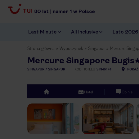
30
lat
|
numer
1
w Polsce
Last Minute
All Inclusive
Lato 2026
Strona główna
Wypoczynek
Singapur
Mercure Singap
Mercure Singapore Bugis
SINGAPUR
SINGAPUR
KOD HOTELU
SIN40149
POKAŻ 
Hotel
Opinie
top
Previous slide