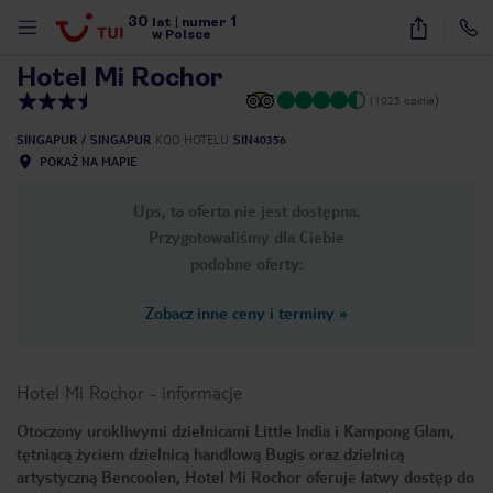
30
1
1
/
17
lat
|
numer
w Polsce
Hotel Mi Rochor
(1023 opinie)
SINGAPUR
SINGAPUR
KOD HOTELU
SIN40356
POKAŻ NA MAPIE
Ups, ta oferta nie jest dostępna.
Przygotowaliśmy dla Ciebie
podobne oferty:
Zobacz inne ceny i terminy
»
Hotel Mi Rochor
-
informacje
Otoczony urokliwymi dzielnicami Little India i Kampong Glam,
tętniącą życiem dzielnicą handlową Bugis oraz dzielnicą
nute
artystyczną Bencoolen, Hotel Mi Rochor oferuje łatwy dostęp do