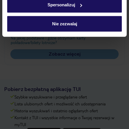
Spersonalizuj
Często zadawane pytania
Nie zezwalaj
Jak zmienić uczestników/osobę zgłaszającą?
Czy w Hotelu będzie przedstawiciel TUI?
Na jakiej podstawie i gdzie otrzymam karty
pokładowe/bilety lotnicze?
Zobacz więcej
Pobierz bezpłatną aplikację TUI
Szybkie wyszukiwanie i przeglądanie ofert
Lista ulubionych ofert i możliwość ich udostępniania
Historia wyszukiwań i ostatnio oglądanych ofert
Kontakt z TUI i wszystkie informacje o Twojej rezerwacji w
myTUI