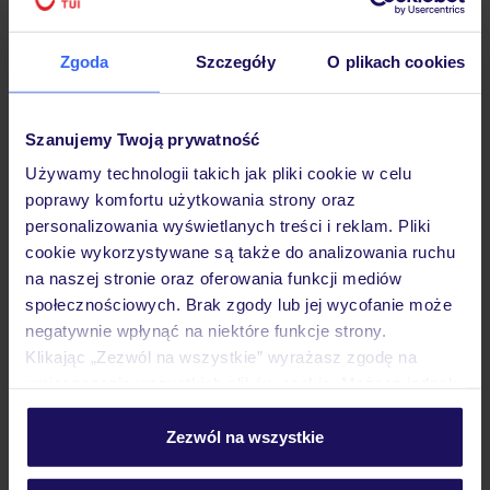
Zgoda
Szczegóły
O plikach cookies
Hotel
Szanujemy Twoją prywatność
Używamy technologii takich jak pliki cookie w celu
poprawy komfortu użytkowania strony oraz
Pokoje
personalizowania wyświetlanych treści i reklam. Pliki
cookie wykorzystywane są także do analizowania ruchu
na naszej stronie oraz oferowania funkcji mediów
Wyżywienie
społecznościowych. Brak zgody lub jej wycofanie może
negatywnie wpłynąć na niektóre funkcje strony.
Klikając „Zezwól na wszystkie” wyrażasz zgodę na
Atrakcje
umieszczenie wszystkich plików cookie. Możesz jednak
personalizować swój wybór wchodząc w zakładkę
„Szczegóły”
Zezwól na wszystkie
Ważne informacje
Szczegółowe informacje o plikach cookie znajdziesz
w
polityce plików cookies
oraz
polityce prywatności
.