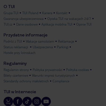
O TUI
Grupa TUI
TUI Poland
Kariera
Kontakt
Gwarancja ubezpieczeniowa
Opieka TUI na wakacjach 24/7
TUI.cz
Dane osobowe
Aplikacja mobilna TUI
Opinie TUI
Przydatne informacje
Podróż z TUI
Wakacje samolotem
Reklamacje
Status reklamacji
Ubezpieczenia
Parkingi
Hotele przy lotniskach
Regulaminy
Regulamin strony
Polityka prywatności
Polityka cookies
Bilety czarterowe
Warunki imprez turystycznych
Standardy ochrony małoletnich
Compliance
TUI w Internecie