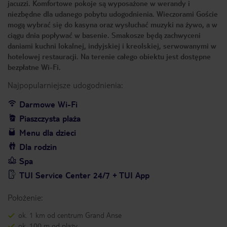
jacuzzi. Komfortowe pokoje są wyposażone w werandy i
niezbędne dla udanego pobytu udogodnienia. Wieczorami Goście
mogą wybrać się do kasyna oraz wysłuchać muzyki na żywo, a w
ciągu dnia popływać w basenie. Smakosze będą zachwyceni
daniami kuchni lokalnej, indyjskiej i kreolskiej, serwowanymi w
hotelowej restauracji. Na terenie całego obiektu jest dostępne
bezpłatne Wi-Fi.
Najpopularniejsze udogodnienia:
Darmowe Wi-Fi
Piaszczysta plaża
Menu dla dzieci
Dla rodzin
Spa
TUI Service Center 24/7 + TUI App
Położenie:
ok. 1 km od centrum Grand Anse
ok. 100 m od plaży