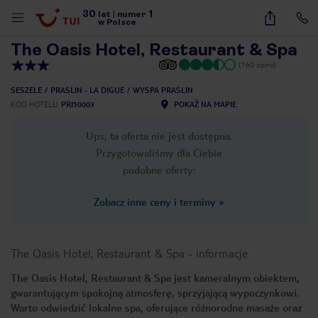
30
1
1
/
11
lat
|
numer
w Polsce
The Oasis Hotel, Restaurant & Spa
(160 opinii)
SESZELE
PRASLIN - LA DIGUE
WYSPA PRASLIN
KOD HOTELU
PRI50003
POKAŻ NA MAPIE
Ups, ta oferta nie jest dostępna.
Przygotowaliśmy dla Ciebie
podobne oferty:
Zobacz inne ceny i terminy
»
The Oasis Hotel, Restaurant & Spa
-
informacje
The Oasis Hotel, Restaurant & Spa jest kameralnym obiektem,
gwarantującym spokojną atmosferę, sprzyjającą wypoczynkowi.
nute
Warto odwiedzić lokalne spa, oferujące różnorodne masaże oraz