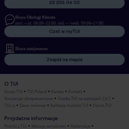
22 255 04 02
Biuro Obsługi Klienta
pon. – pt. 08:00–22:00, sob. – niedz. 09:00–21:00
Czat w myTUI
Biura stacjonarne
Znajdź na mapie
O TUI
Grupa TUI
TUI Poland
Kariera
Kontakt
Gwarancja ubezpieczeniowa
Opieka TUI na wakacjach 24/7
TUI.cz
Dane osobowe
Aplikacja mobilna TUI
Opinie TUI
Przydatne informacje
Podróż z TUI
Wakacje samolotem
Reklamacje