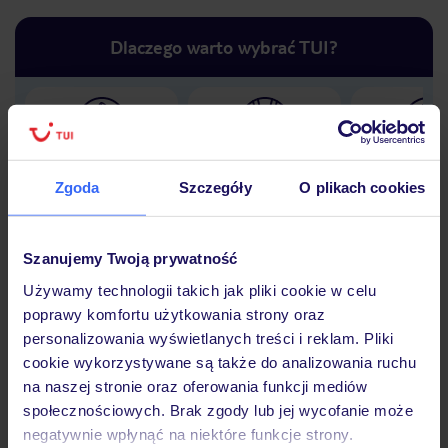
Dlaczego warto wybrać TUI?
Lider niskich cen
Największe biuro
30 lat w P
podróży w Polsce
Zgoda
Szczegóły
O plikach cookies
Szanujemy Twoją prywatność
Używamy technologii takich jak pliki cookie w celu
Hotel
poprawy komfortu użytkowania strony oraz
personalizowania wyświetlanych treści i reklam. Pliki
cookie wykorzystywane są także do analizowania ruchu
Opinie
na naszej stronie oraz oferowania funkcji mediów
społecznościowych. Brak zgody lub jej wycofanie może
negatywnie wpłynąć na niektóre funkcje strony.