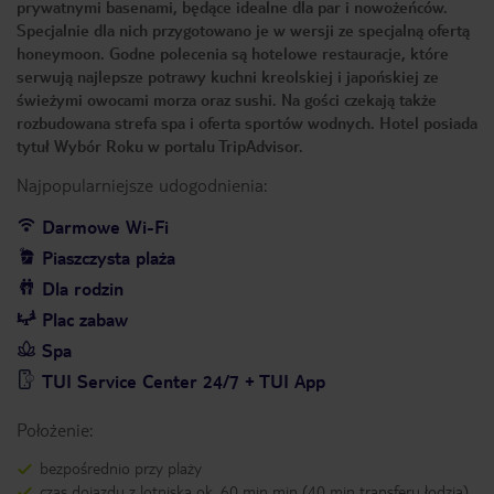
prywatnymi basenami, będące idealne dla par i nowożeńców.
Specjalnie dla nich przygotowano je w wersji ze specjalną ofertą
honeymoon. Godne polecenia są hotelowe restauracje, które
serwują najlepsze potrawy kuchni kreolskiej i japońskiej ze
świeżymi owocami morza oraz sushi. Na gości czekają także
rozbudowana strefa spa i oferta sportów wodnych. Hotel posiada
tytuł Wybór Roku w portalu TripAdvisor.
Najpopularniejsze udogodnienia:
Darmowe Wi-Fi
Piaszczysta plaża
Dla rodzin
Plac zabaw
Spa
TUI Service Center 24/7 + TUI App
Położenie:
bezpośrednio przy plaży
czas dojazdu z lotniska ok. 60 min min (40 min transferu łodzią)