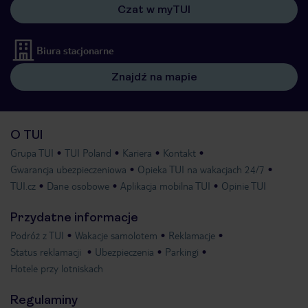
Czat w myTUI
Biura stacjonarne
Znajdź na mapie
O TUI
Grupa TUI
TUI Poland
Kariera
Kontakt
Gwarancja ubezpieczeniowa
Opieka TUI na wakacjach 24/7
TUI.cz
Dane osobowe
Aplikacja mobilna TUI
Opinie TUI
Przydatne informacje
Podróż z TUI
Wakacje samolotem
Reklamacje
Status reklamacji
Ubezpieczenia
Parkingi
Hotele przy lotniskach
Regulaminy