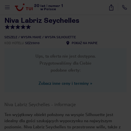
30
1
1
/
37
lat
|
numer
w Polsce
Niva Labriz Seychelles
SESZELE
WYSPA MAHE
WYSPA SILHOUETTE
KOD HOTELU
SEZ35010
POKAŻ NA MAPIE
Ups, ta oferta nie jest dostępna.
Przygotowaliśmy dla Ciebie
podobne oferty:
Zobacz inne ceny i terminy
»
Niva Labriz Seychelles
-
informacje
Ten wyjątkowy obiekt położony na wyspie Silhouette jest
idealny dla gości szukających wypoczynku na najwyższym
nute
poziomie. Niva Labriz Seychelles to przestronne wille, także z