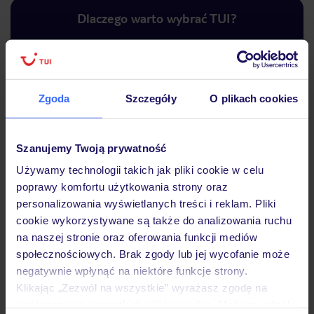
Dlaczego warto wybrać TUI?
Lider niskich cen
Największe biuro
30 lat w P
Zgoda
Szczegóły
O plikach cookies
podróży w Polsce
Szanujemy Twoją prywatność
Używamy technologii takich jak pliki cookie w celu
poprawy komfortu użytkowania strony oraz
Hotel
personalizowania wyświetlanych treści i reklam. Pliki
cookie wykorzystywane są także do analizowania ruchu
na naszej stronie oraz oferowania funkcji mediów
Pokoje
społecznościowych. Brak zgody lub jej wycofanie może
negatywnie wpłynąć na niektóre funkcje strony.
Klikając „Zezwól na wszystkie” wyrażasz zgodę na
Wyżywienie
umieszczenie wszystkich plików cookie. Możesz jednak