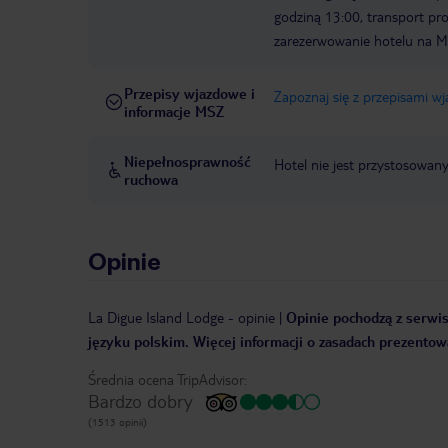
godziną 13:00, transport p
zarezerwowanie hotelu na M
Przepisy wjazdowe i
Zapoznaj się z przepisami w
informacje MSZ
Niepełnosprawność
Hotel nie jest przystosowan
ruchowa
Opinie
La Digue Island Lodge
-
opinie
|
Opinie pochodzą z serwis
języku polskim. Więcej informacji o zasadach prezentowa
Średnia ocena TripAdvisor:
Bardzo dobry
(1513 opinii)