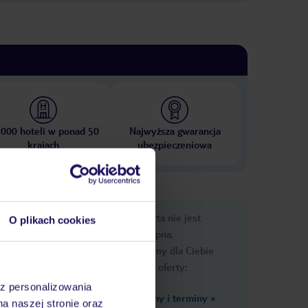
 000 hoteli w ponad 50
Najwyższa gwarancja
krajach
ubezpieczeniowa
e
Ups, ta oferta nie jest
O plikach cookies
macje
dostępna.
Przygotowaliśmy dla Ciebie
podobne oferty:
az personalizowania
Zobacz inne ceny i terminy
»
na naszej stronie oraz