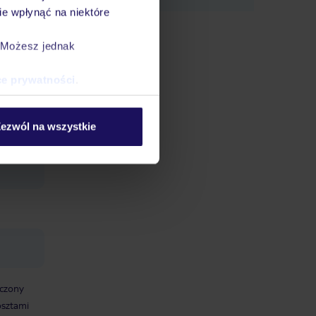
e wpłynąć na niektóre
. Możesz jednak
ce prywatności
.
Wi-Fi:
ezwól na wszystkie
aczony
osztami