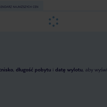
LENDARZ NAJNIŻSZYCH CEN
tnisko
,
długość pobytu
i
datę wylotu
, aby wyświe