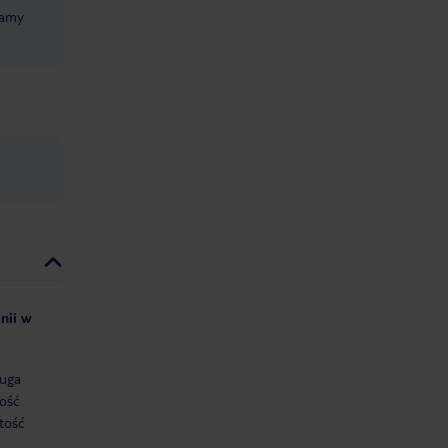
camy
nii w
uga
ość
tość