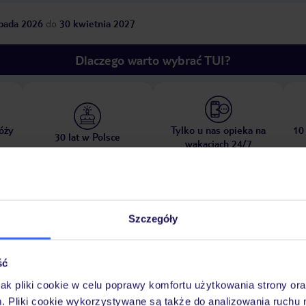
opada 2026
do
30 kwietnia 2027
Dlaczego warto wybrać TUI?
óży
Tylko u nas opieka na
10
30 lat w Polsce
wakacjach 24/7
Ważn
Pokoje
Wyżywienie
Atrakcje
Szczegóły
infor
ść
jak pliki cookie w celu poprawy komfortu użytkowania strony or
ży Source D'argent
publiczna
piaszczysta
łagodnie opadająca
m. Pliki cookie wykorzystywane są także do analizowania ruchu 