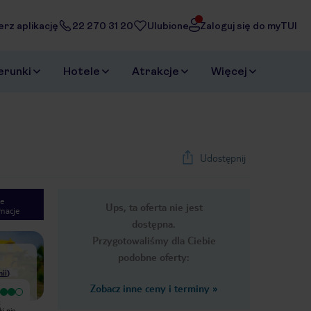
erz aplikację
22 270 31 20
Ulubione
Zaloguj się do myTUI
erunki
Hotele
Atrakcje
Więcej
Udostępnij
e
Ups, ta oferta nie jest
macje
1
/
23
dostępna.
Next slide
Przygotowaliśmy dla Ciebie
podobne oferty:
nii
)
Zobacz inne ceny i terminy
»
Wyjątkowy
Bardzo dobry
Pobyt w kwiecień 2019r. 9 dni. La
My przebywaliśmy w jednym z
i nie
Digue Hotel Lodge. Wyjazd rodzinny
domków murowanych. Warunki nie