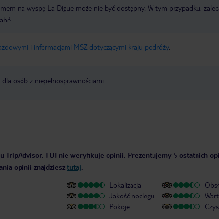
romem na wyspę La Digue może nie być dostępny. W tym przypadku, zale
ahé.
jazdowymi i informacjami MSZ dotyczącymi kraju podróży
.
y dla osób z niepełnosprawnościami
u TripAdvisor. TUI nie weryfikuje opinii. Prezentujemy 5 ostatnich opi
nia opinii znajdziesz
tutaj
.
Lokalizacja
Obsł
Jakość noclegu
Wart
Pokoje
Czys