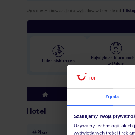
Opis oferty obowiązuje dla wyjazdów w terminie
od
1 list
Największe biuro podr
Lider niskich cen
w Polsce
Hotel
Opinie
top
Zgoda
Hotel
Szanujemy Twoją prywatno
Używamy technologii takich 
Plaża
ok.1 km od piaszczystej pla
wyświetlanych treści i rekla