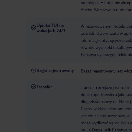
na miejscu
hotel nie akcep
Abeba-Warszawa o numerach
Opieka TUI na
W rezerwowanym hotelu opiek
wakacjach 24/7
pośrednictwem czatu w aplik
informacji dotyczących prze
również wycieczki fakultaty
Państwa dyspozycji: telefon
Bagaż rejestrowany
Bagaż rejestrowany jest wlic
Transfer
Transfer (przejazd) na trasi
do zakupu transferu jako us
długodystansowy na Mahe (S
Cocos, w klasie ekonomiczne
jest zmieniany sezonowo, a l
może wydłużyć się do kilku g
na La Digue: jeśli Państwa 