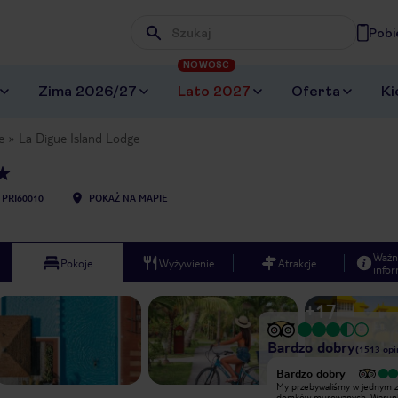
Pobi
Wpisz frazę, której szukasz
NOWOŚĆ
Zima 2026/27
Lato 2027
Oferta
Ki
e
La Digue Island Lodge
PRI60010
POKAŻ NA MAPIE
Ważn
Pokoje
Wyżywienie
Atrakcje
infor
+
17
Bardzo dobry
(
1513
opi
Wyjątkowy
Bardzo dobry
Pobyt w kwiecień 2019r. 9 dni. La
My przebywaliśmy w jednym z
Digue Hotel Lodge. Wyjazd rodzinny
domków murowanych. Warunk