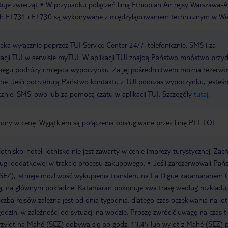
tuje zwierząt
W przypadku połączeń linią Ethiopian Air rejsy Warszawa-A
 ET731 i ET730 są wykonywane z międzylądowaniem technicznym w Wie
a wyłącznie poprzez TUI Service Center 24/7: telefonicznie, SMS i za
acji TUI w serwisie myTUI. W aplikacji TUI znajdą Państwo mnóstwo przy
biegu podróży i miejsca wypoczynku. Za jej pośrednictwem można rezerw
wne. Jeśli potrzebują Państwo kontaktu z TUI podczas wypoczynku, jeste
icznie, SMS-owo lub za pomocą czatu w aplikacji TUI. Szczegóły
tutaj
.
zony w cenę. Wyjątkiem są połączenia obsługiwane przez linię PLL LOT.
e lotnisko-hotel-lotnisko nie jest zawarty w cenie imprezy turystycznej. Za
ługi dodatkowej w trakcie procesu zakupowego.
Jeśli zarezerwowali Pań
EZ), istnieje możliwość wykupienia transferu na La Digue katamaranem 
j, na głównym pokładzie. Katamaran pokonuje swa trasę według rozkładu,
iczba rejsów zależna jest od dnia tygodnia, dlatego czas oczekiwania na lo
odzin, w zależności od sytuacji na wodzie. Proszę zwrócić uwagę na czas t
przylot na Mahé (SEZ) odbywa się po godz. 13:45 lub wylot z Mahé (SEZ) 