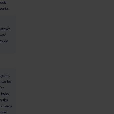
ddis
dniu.
datnych
ować
śmy do
chęcamy
stwo lot
Cat
 który
tnisku
ransferu
przed