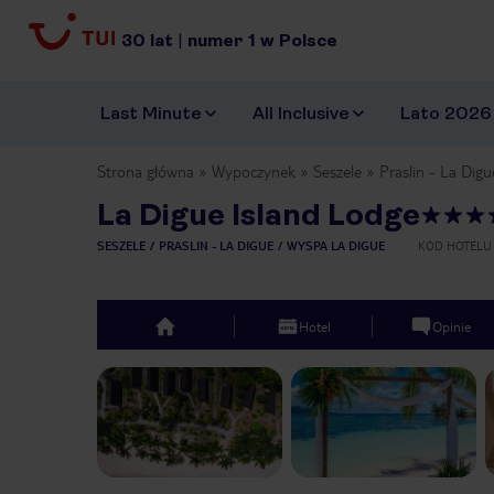
30
lat
|
numer
1
w Polsce
Last Minute
All Inclusive
Lato 2026
Strona główna
Wypoczynek
Seszele
Praslin - La Digu
La Digue Island Lodge
SESZELE
PRASLIN - LA DIGUE
WYSPA LA DIGUE
KOD HOTELU
Hotel
Opinie
top
Previous slide