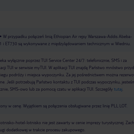
W przypadku połączeń linią Ethiopian Air rejsy Warszawa-Addis Abeba-
 i ET730 są wykonywane z międzylądowaniem technicznym w Wiedniu.
a wyłącznie poprzez TUI Service Center 24/7: telefonicznie, SMS i za
acji TUI w serwisie myTUI. W aplikacji TUI znajdą Państwo mnóstwo przy
biegu podróży i miejsca wypoczynku. Za jej pośrednictwem można rezerw
wne. Jeśli potrzebują Państwo kontaktu z TUI podczas wypoczynku, jeste
icznie, SMS-owo lub za pomocą czatu w aplikacji TUI. Szczegóły
tutaj
.
zony w cenę. Wyjątkiem są połączenia obsługiwane przez linię PLL LOT.
e lotnisko-hotel-lotnisko nie jest zawarty w cenie imprezy turystycznej. Za
ługi dodatkowej w trakcie procesu zakupowego.