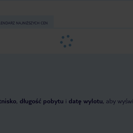
LENDARZ NAJNIŻSZYCH CEN
tnisko
,
długość pobytu
i
datę wylotu
, aby wyświe