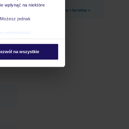
e wpłynąć na niektóre
Zobacz inne ceny i terminy
»
. Możesz jednak
ce prywatności
.
eci
ezwól na wszystkie