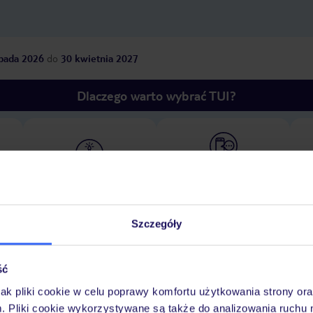
opada 2026
do
30 kwietnia 2027
Dlaczego warto wybrać TUI?
óży
Tylko u nas opieka na
10
30 lat w Polsce
wakacjach 24/7
Szczegóły
Ważn
Pokoje
Wyżywienie
Atrakcje
infor
ść
jak pliki cookie w celu poprawy komfortu użytkowania strony or
m. Pliki cookie wykorzystywane są także do analizowania ruchu 