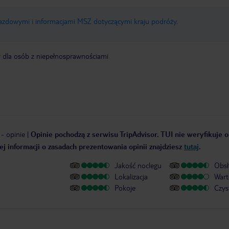
jazdowymi i informacjami MSZ dotyczącymi kraju podróży
.
y dla osób z niepełnosprawnościami
-
opinie
|
Opinie pochodzą z serwisu TripAdvisor. TUI nie weryfikuje op
j informacji o zasadach prezentowania opinii znajdziesz
tutaj
.
Jakość noclegu
Obsł
Lokalizacja
Wart
Pokoje
Czys