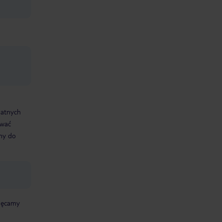
datnych
ować
śmy do
chęcamy