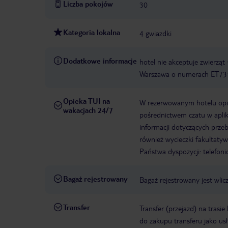
Liczba pokojów
30
Kategoria lokalna
4 gwiazdki
Dodatkowe informacje
hotel nie akceptuje zwierząt
Warszawa o numerach ET731
Opieka TUI na
W rezerwowanym hotelu opiek
wakacjach 24/7
pośrednictwem czatu w aplik
informacji dotyczących prze
również wycieczki fakultaty
Państwa dyspozycji: telefon
Bagaż rejestrowany
Bagaż rejestrowany jest wlic
Transfer
Transfer (przejazd) na trasi
do zakupu transferu jako us