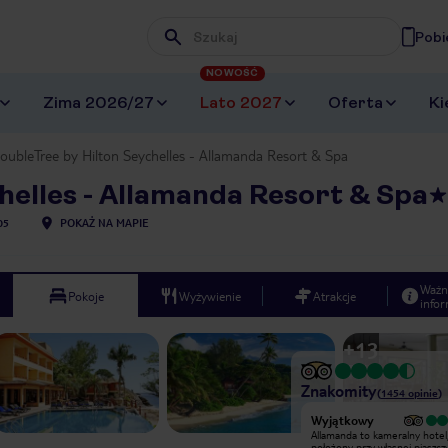
Pobi
Wpisz frazę, której szukasz
NOWOŚĆ
Zima 2026/27
Lato 2027
Oferta
Ki
oubleTree by Hilton Seychelles - Allamanda Resort & Spa
helles - Allamanda Resort & Spa
05
POKAŻ NA MAPIE
Ważn
Pokoje
Wyżywienie
Atrakcje
infor
+
13
Znakomity
(
1454
opinie
)
Wyjątkowy
Wyjątkowy
Allamanda to kameralny hotel,
Allamanda to kameralny hotel
położony przy własnej piaszczystej
położony przy własnej piaszcz