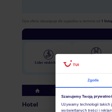
Opis oferty obowiązuje dla wyjazdów w terminie
od
1 list
Największe biuro podr
Lider niskich cen
w Polsce
Zgoda
Hotel
Opinie
top
Szanujemy Twoją prywatno
Hotel
Używamy technologii takich 
wyświetlanych treści i rekla