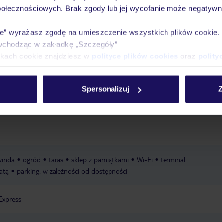
połecznościowych. Brak zgody lub jej wycofanie może negatywni
ubliczna
piaszczysta
łagodnie opadająca
zalecane obuwie
ie” wyrażasz zgodę na umieszczenie wszystkich plików cookie
wchodząc w zakładkę „Szczegóły”
ikach cookie znajdziesz w
polityce plików cookies
oraz
polity
ą
łóżeczka dla dzieci/niemowląt: na zapytanie
wysokie krzesełka dla dzi
a plażowa
snorkeling
kajaki
Spersonalizuj
Z
zabiegi pielęgnacyjno-kosmetyczne
szkoła nurkowania PADI
winda
ogród
taras
sklep z pamiątkami
Wi-Fi
terminal
łatą
parking: w zależności od dostępności
Express