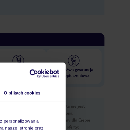
 000 hoteli w ponad 50
Najwyższa gwarancja
krajach
ubezpieczeniowa
O plikach cookies
e
Ups, ta oferta nie jest
macje
dostępna.
Przygotowaliśmy dla Ciebie
az personalizowania
podobne oferty:
na naszej stronie oraz