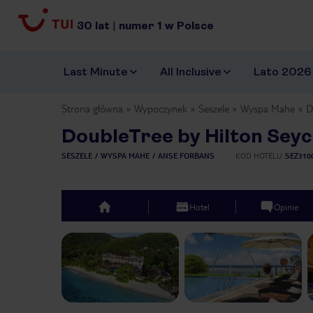
30
lat
|
numer
1
w Polsce
Last Minute
All Inclusive
Lato 2026
Strona główna
Wypoczynek
Seszele
Wyspa Mahe
D
DoubleTree by Hilton Seyc
SESZELE
WYSPA MAHE
ANSE FORBANS
KOD HOTELU
SEZ310
Hotel
Opinie
top
Previous slide