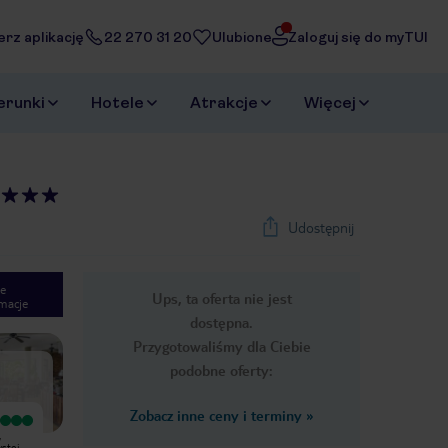
erz aplikację
22 270 31 20
Ulubione
Zaloguj się do myTUI
erunki
Hotele
Atrakcje
Więcej
Udostępnij
e
Ups, ta oferta nie jest
macje
1
/
19
dostępna.
Next slide
Przygotowaliśmy dla Ciebie
podobne oferty:
Zobacz inne ceny i terminy
»
Wyjątkowy
,
Allamanda to kameralny hotel,
ystej
położony przy własnej piaszczystej