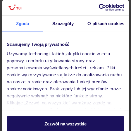
Lider niskich cen
Największe biuro
30 lat w P
podróży w Polsce
Zgoda
Szczegóły
O plikach cookies
Szanujemy Twoją prywatność
Hotel
Używamy technologii takich jak pliki cookie w celu
poprawy komfortu użytkowania strony oraz
personalizowania wyświetlanych treści i reklam. Pliki
Pokoje
cookie wykorzystywane są także do analizowania ruchu
na naszej stronie oraz oferowania funkcji mediów
społecznościowych. Brak zgody lub jej wycofanie może
Wyżywienie
negatywnie wpłynąć na niektóre funkcje strony.
Klikając „Zezwól na wszystkie” wyrażasz zgodę na
umieszczenie wszystkich plików cookie. Możesz jednak
Atrakcje
personalizować swój wybór wchodząc w zakładkę
„Szczegóły”
Zezwól na wszystkie
Szczegółowe informacje o plikach cookie znajdziesz