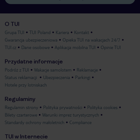
O TUI
Grupa TUI
TUI Poland
Kariera
Kontakt
Gwarancja ubezpieczeniowa
Opieka TUI na wakacjach 24/7
TUI.cz
Dane osobowe
Aplikacja mobilna TUI
Opinie TUI
Przydatne informacje
Podróż z TUI
Wakacje samolotem
Reklamacje
Status reklamacji
Ubezpieczenia
Parkingi
Hotele przy lotniskach
Regulaminy
Regulamin strony
Polityka prywatności
Polityka cookies
Bilety czarterowe
Warunki imprez turystycznych
Standardy ochrony małoletnich
Compliance
TUI w Internecie