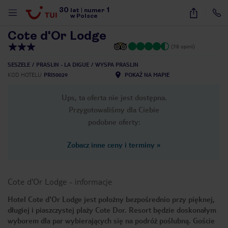
30
1
1
/
10
lat
|
numer
w Polsce
Cote d'Or Lodge
(38 opinii)
SESZELE
PRASLIN - LA DIGUE
WYSPA PRASLIN
KOD HOTELU
PRI50029
POKAŻ NA MAPIE
Ups, ta oferta nie jest dostępna.
Przygotowaliśmy dla Ciebie
podobne oferty:
Zobacz inne ceny i terminy
»
Cote d'Or Lodge
-
informacje
Hotel Cote d'Or Lodge jest położny bezpośrednio przy pięknej,
długiej i piaszczystej plaży Cote Dor. Resort będzie doskonałym
nute
wyborem dla par wybierających się na podróż poślubną. Goście