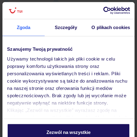
Zgoda
Szczegóły
O plikach cookies
Hotel
Szanujemy Twoją prywatność
Opinie
Używamy technologii takich jak pliki cookie w celu
poprawy komfortu użytkowania strony oraz
personalizowania wyświetlanych treści i reklam. Pliki
Pokoje
cookie wykorzystywane są także do analizowania ruchu
na naszej stronie oraz oferowania funkcji mediów
społecznościowych. Brak zgody lub jej wycofanie może
Wyżywienie
negatywnie wpłynąć na niektóre funkcje strony.
Klikając „Zezwól na wszystkie” wyrażasz zgodę na
umieszczenie wszystkich plików cookie. Możesz jednak
Atrakcje
personalizować swój wybór wchodząc w zakładkę
„Szczegóły”
Zezwól na wszystkie