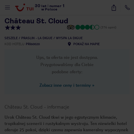
30
1
1
/
7
lat
|
numer
w Polsce
Château St. Cloud
(376 opinii)
SESZELE
PRASLIN - LA DIGUE
WYSPA LA DIGUE
KOD HOTELU
PRI60020
POKAŻ NA MAPIE
Ups, ta oferta nie jest dostępna.
Przygotowaliśmy dla Ciebie
podobne oferty:
Zobacz inne ceny i terminy
»
Château St. Cloud
-
informacje
Urok Château St. Cloud tkwi w jego egzotycznym klimacie,
tropikalnej scenerii i rustykalnym wystroju. Ten niewielki hotel
nute
oferuje 25 pokoi, dzięki czemu zapewnia kameralny wypoczynek