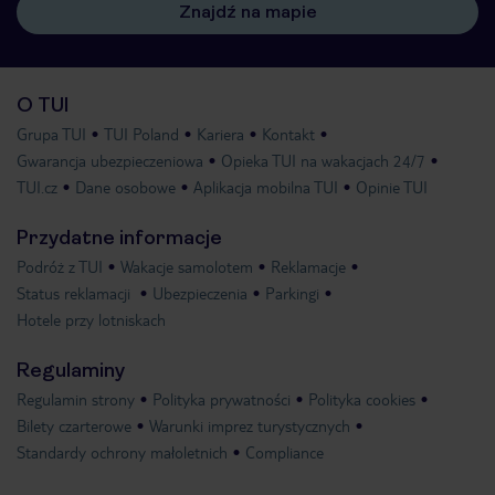
Znajdź na mapie
O TUI
Grupa TUI
TUI Poland
Kariera
Kontakt
Gwarancja ubezpieczeniowa
Opieka TUI na wakacjach 24/7
TUI.cz
Dane osobowe
Aplikacja mobilna TUI
Opinie TUI
Przydatne informacje
Podróż z TUI
Wakacje samolotem
Reklamacje
Status reklamacji
Ubezpieczenia
Parkingi
Hotele przy lotniskach
Regulaminy
Regulamin strony
Polityka prywatności
Polityka cookies
Bilety czarterowe
Warunki imprez turystycznych
Standardy ochrony małoletnich
Compliance