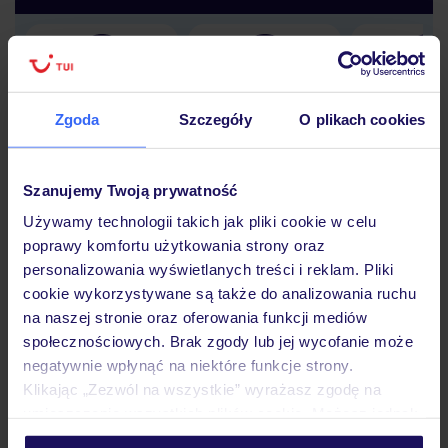
Lider niskich cen
Największe biuro
30 lat w P
podróży w Polsce
Zgoda
Szczegóły
O plikach cookies
Szanujemy Twoją prywatność
Używamy technologii takich jak pliki cookie w celu
Hotel
poprawy komfortu użytkowania strony oraz
personalizowania wyświetlanych treści i reklam. Pliki
cookie wykorzystywane są także do analizowania ruchu
Pokoje
na naszej stronie oraz oferowania funkcji mediów
społecznościowych. Brak zgody lub jej wycofanie może
negatywnie wpłynąć na niektóre funkcje strony.
Wyżywienie
Klikając „Zezwól na wszystkie” wyrażasz zgodę na
umieszczenie wszystkich plików cookie. Możesz jednak
personalizować swój wybór wchodząc w zakładkę