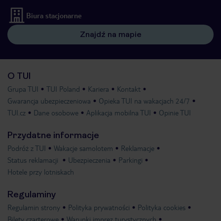
Biura stacjonarne
Znajdź na mapie
O TUI
Grupa TUI
TUI Poland
Kariera
Kontakt
Gwarancja ubezpieczeniowa
Opieka TUI na wakacjach 24/7
TUI.cz
Dane osobowe
Aplikacja mobilna TUI
Opinie TUI
Przydatne informacje
Podróż z TUI
Wakacje samolotem
Reklamacje
Status reklamacji
Ubezpieczenia
Parkingi
Hotele przy lotniskach
Regulaminy
Regulamin strony
Polityka prywatności
Polityka cookies
Bilety czarterowe
Warunki imprez turystycznych