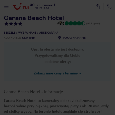
30
1
1
/
9
lat
|
numer
w Polsce
Carana Beach Hotel
(915 opinii)
SESZELE
WYSPA MAHE
ANSE CARANA
KOD HOTELU
SEZ14010
POKAŻ NA MAPIE
Ups, ta oferta nie jest dostępna.
Przygotowaliśmy dla Ciebie
podobne oferty:
Zobacz inne ceny i terminy
»
Carana Beach Hotel
-
informacje
Carana Beach Hotel to kameralny obiekt zlokalizowany
bezpośrednio przy pięknej, piaszczystej plaży i ok. 20 min jazdy
nute
od stolicy wyspy. Na terenie hotelu znajduje się strefa spa i