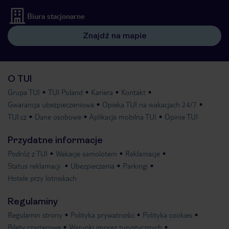
Biura stacjonarne
Znajdź na mapie
O TUI
Grupa TUI
TUI Poland
Kariera
Kontakt
Gwarancja ubezpieczeniowa
Opieka TUI na wakacjach 24/7
TUI.cz
Dane osobowe
Aplikacja mobilna TUI
Opinie TUI
Przydatne informacje
Podróż z TUI
Wakacje samolotem
Reklamacje
Status reklamacji
Ubezpieczenia
Parkingi
Hotele przy lotniskach
Regulaminy
Regulamin strony
Polityka prywatności
Polityka cookies
Bilety czarterowe
Warunki imprez turystycznych