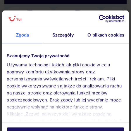
Lider niskich cen
Największe biuro
30 lat w P
podróży w Polsce
Zgoda
Szczegóły
O plikach cookies
Szanujemy Twoją prywatność
Używamy technologii takich jak pliki cookie w celu
Hotel
poprawy komfortu użytkowania strony oraz
personalizowania wyświetlanych treści i reklam. Pliki
cookie wykorzystywane są także do analizowania ruchu
Pokoje
na naszej stronie oraz oferowania funkcji mediów
społecznościowych. Brak zgody lub jej wycofanie może
negatywnie wpłynąć na niektóre funkcje strony.
Wyżywienie
Klikając „Zezwól na wszystkie” wyrażasz zgodę na
umieszczenie wszystkich plików cookie. Możesz jednak
personalizować swój wybór wchodząc w zakładkę