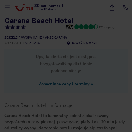
30
1
1
/
9
lat
|
numer
w Polsce
Carana Beach Hotel
(915 opinii)
SESZELE
WYSPA MAHE
ANSE CARANA
KOD HOTELU
SEZ14010
POKAŻ NA MAPIE
Ups, ta oferta nie jest dostępna.
Przygotowaliśmy dla Ciebie
podobne oferty:
Zobacz inne ceny i terminy
»
Carana Beach Hotel
-
informacje
Carana Beach Hotel to kameralny obiekt zlokalizowany
bezpośrednio przy pięknej, piaszczystej plaży i ok. 20 min jazdy
nute
od stolicy wyspy. Na terenie hotelu znajduje się strefa spa i