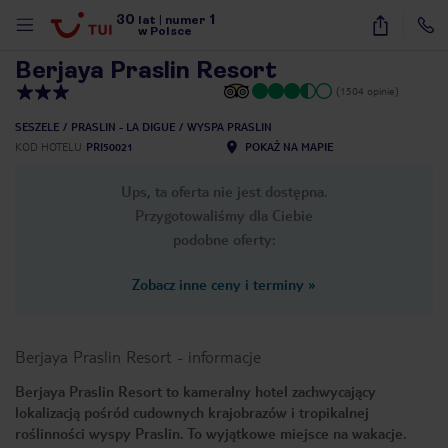
30
1
1
/
19
lat
|
numer
w Polsce
Berjaya Praslin Resort
(1504 opinie)
SESZELE
PRASLIN - LA DIGUE
WYSPA PRASLIN
KOD HOTELU
PRI50021
POKAŻ NA MAPIE
Ups, ta oferta nie jest dostępna.
Przygotowaliśmy dla Ciebie
podobne oferty:
Zobacz inne ceny i terminy
»
Berjaya Praslin Resort
-
informacje
Berjaya Praslin Resort to kameralny hotel zachwycający
lokalizacją pośród cudownych krajobrazów i tropikalnej
nute
roślinności wyspy Praslin. To wyjątkowe miejsce na wakacje.