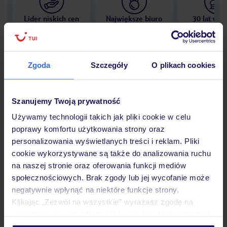
Lider niskich cen
Największe biuro
30 lat w P
podróży w Polsce
Zgoda
Szczegóły
O plikach cookies
Hotel
Szanujemy Twoją prywatność
Używamy technologii takich jak pliki cookie w celu
poprawy komfortu użytkowania strony oraz
Opinie
personalizowania wyświetlanych treści i reklam. Pliki
cookie wykorzystywane są także do analizowania ruchu
na naszej stronie oraz oferowania funkcji mediów
Pokoje
społecznościowych. Brak zgody lub jej wycofanie może
negatywnie wpłynąć na niektóre funkcje strony.
Klikając „Zezwól na wszystkie” wyrażasz zgodę na
Wyżywienie
umieszczenie wszystkich plików cookie. Możesz jednak
personalizować swój wybór wchodząc w zakładkę