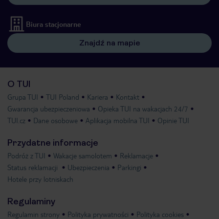
Biura stacjonarne
Znajdź na mapie
O TUI
Grupa TUI
TUI Poland
Kariera
Kontakt
Gwarancja ubezpieczeniowa
Opieka TUI na wakacjach 24/7
TUI.cz
Dane osobowe
Aplikacja mobilna TUI
Opinie TUI
Przydatne informacje
Podróż z TUI
Wakacje samolotem
Reklamacje
Status reklamacji
Ubezpieczenia
Parkingi
Hotele przy lotniskach
Regulaminy
Regulamin strony
Polityka prywatności
Polityka cookies