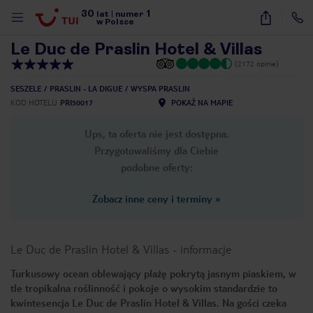
30
1
1
/
20
lat
|
numer
w Polsce
Le Duc de Praslin Hotel & Villas
(2172 opinie)
SESZELE
PRASLIN - LA DIGUE
WYSPA PRASLIN
KOD HOTELU
PRI50017
POKAŻ NA MAPIE
Ups, ta oferta nie jest dostępna.
Przygotowaliśmy dla Ciebie
podobne oferty:
Zobacz inne ceny i terminy
»
Le Duc de Praslin Hotel & Villas
-
informacje
Turkusowy ocean oblewający plażę pokrytą jasnym piaskiem, w
tle tropikalna roślinność i pokoje o wysokim standardzie to
nute
kwintesencja Le Duc de Praslin Hotel & Villas. Na gości czeka