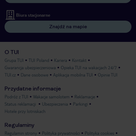
Biura stacjonarne
Znajdź na mapie
O TUI
Grupa TUI
TUI Poland
Kariera
Kontakt
Gwarancja ubezpieczeniowa
Opieka TUI na wakacjach 24/7
TUI.cz
Dane osobowe
Aplikacja mobilna TUI
Opinie TUI
Przydatne informacje
Podróż z TUI
Wakacje samolotem
Reklamacje
Status reklamacji
Ubezpieczenia
Parkingi
Hotele przy lotniskach
Regulaminy
Regulamin strony
Polityka prywatności
Polityka cookies