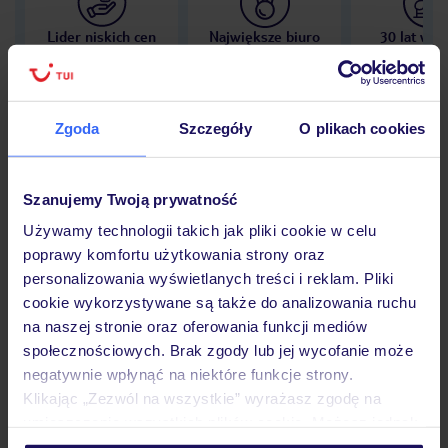
Lider niskich cen
Największe biuro
30 lat w P
podróży w Polsce
Zgoda
Szczegóły
O plikach cookies
Hotel
Szanujemy Twoją prywatność
Używamy technologii takich jak pliki cookie w celu
poprawy komfortu użytkowania strony oraz
Opinie
personalizowania wyświetlanych treści i reklam. Pliki
cookie wykorzystywane są także do analizowania ruchu
na naszej stronie oraz oferowania funkcji mediów
Pokoje
społecznościowych. Brak zgody lub jej wycofanie może
negatywnie wpłynąć na niektóre funkcje strony.
Klikając „Zezwól na wszystkie” wyrażasz zgodę na
Wyżywienie
umieszczenie wszystkich plików cookie. Możesz jednak
personalizować swój wybór wchodząc w zakładkę