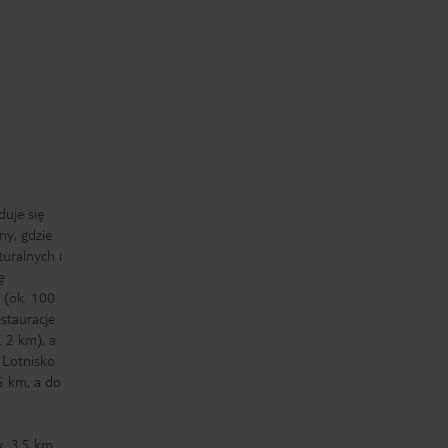
uje się
ny, gdzie
turalnych i
ę
j (ok. 100
estauracje
 2 km), a
 Lotnisko
 5 km, a do
k. 3,5 km