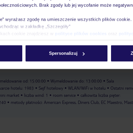
połecznościowych. Brak zgody lub jej wycofanie może negatywni
Pokoje
Wyżywienie
Atrakcje
Ważne i
ie” wyrażasz zgodę na umieszczenie wszystkich plików cookie
wchodząc w zakładkę „Szczegóły”
ikach cookie znajdziesz w
polityce plików cookies
oraz
polity
Spersonalizuj
Z
ksują, dzieci mogą wziąć udział w kolorowym programie gier i zabaw.
meldowanie od: 15:00:00
Wymeldowanie do: 13:00:00
Sala
arcie hotelu: 1983
Sejf hotelowy
WLAN/WiFi w hotelu
Ostatni rem
ini market
liczba wind: 1
room service
całkowita liczba pięter:
 240
metody płatności: American Express, Diners Club, EC Maestro, Mast