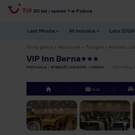
30
lat
|
numer
1
w Polsce
Last Minute
All Inclusive
Lato 2026
Strona główna
Wypoczynek
Portugalia
Wybrzeże Lizb
VIP Inn Berna
PORTUGALIA
WYBRZEŻE LIZBOŃSKIE
LIZBONA
KOD HOTELU
Hotel
top
Previous slide