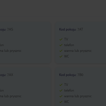
koju
:
7AS
Kod pokoju
:
7AT
TV
fon
telefon
a lub prysznic
wanna lub prysznic
WC
koju
:
7AX
Kod pokoju
:
7B0
TV
fon
telefon
a lub prysznic
wanna lub prysznic
WC