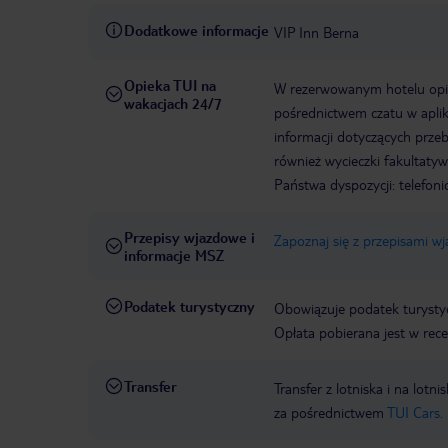
Dodatkowe informacje
VIP Inn Berna
Opieka TUI na
W rezerwowanym hotelu opiek
wakacjach 24/7
pośrednictwem czatu w aplik
informacji dotyczących prze
również wycieczki fakultaty
Państwa dyspozycji: telefon
Przepisy wjazdowe i
Zapoznaj się z przepisami w
informacje MSZ
Podatek turystyczny
Obowiązuje podatek turystyc
Opłata pobierana jest w rece
Transfer
Transfer z lotniska i na l
za pośrednictwem
TUI Cars.