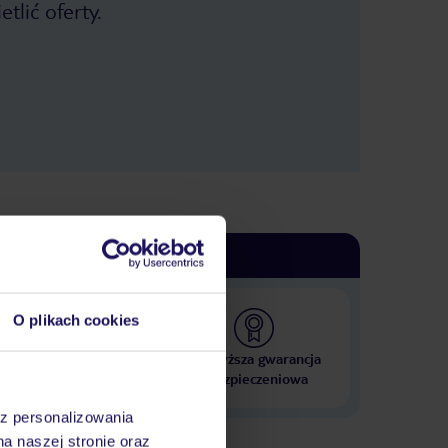
tlić oferty.
O plikach cookies
 000 hoteli w ponad 50
Najwyższa gwarancja
krajach
ubezpieczeniowa
az personalizowania
na naszej stronie oraz