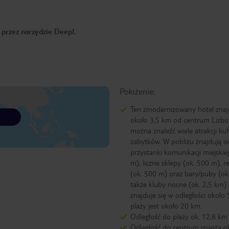
o przez narzędzie DeepL
Położenie:
Ten zmodernizowany hotel znajd
około 3,5 km od centrum Lizbo
można znaleźć wiele atrakcji kul
zabytków. W pobliżu znajdują si
przystanki komunikacji miejskie
m), liczne sklepy (ok. 500 m), r
(ok. 500 m) oraz bary/puby (ok.
także kluby nocne (ok. 2,5 km).
znajduje się w odległości około
plaży jest około 20 km.
Odległość do plaży ok. 12,8 km
Odległość do centrum miasta o