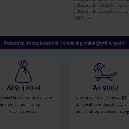
Odległość do pola golfowego o
Odległość do dworca kolejoweg
102,1 km
Rozszerz ubezpieczenie i ciesz się wakacjami w pełni
689 420 zł
Aż 9002
 wyniósł koszt obsługi medycznej
w przypadku tylu rezerwacji Kl
pokryty jednorazowo przez
otrzymali zwrot kosztów wakac
ubezpieczyciela
ramach ubezpieczenia od rezyg