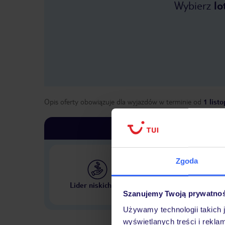
Wybierz
lo
Opis oferty obowiązuje dla wyjazdów w terminie
od
1 list
Zgoda
Największe biuro podr
Lider niskich cen
w Polsce
Szanujemy Twoją prywatno
Używamy technologii takich 
wyświetlanych treści i rekla