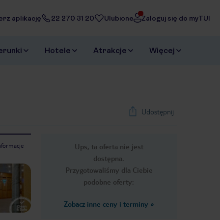
erz aplikację
22 270 31 20
Ulubione
Zaloguj się do myTUI
erunki
Hotele
Atrakcje
Więcej
Udostępnij
nformacje
Ups, ta oferta nie jest
1
/
19
dostępna.
Next slide
Przygotowaliśmy dla Ciebie
podobne oferty:
Zobacz inne ceny i terminy
»