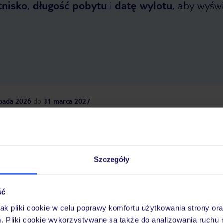
tnisko
,
długość pobytu
i
datę wylotu
, aby wyświe
opada 2026
do
31 marca 2027
Dlaczego warto wybrać TUI?
Szczegóły
óży
Tylko u nas opieka na
10
30 lat w Polsce
wakacjach 24/7
ść
jak pliki cookie w celu poprawy komfortu użytkowania strony or
m. Pliki cookie wykorzystywane są także do analizowania ruchu 