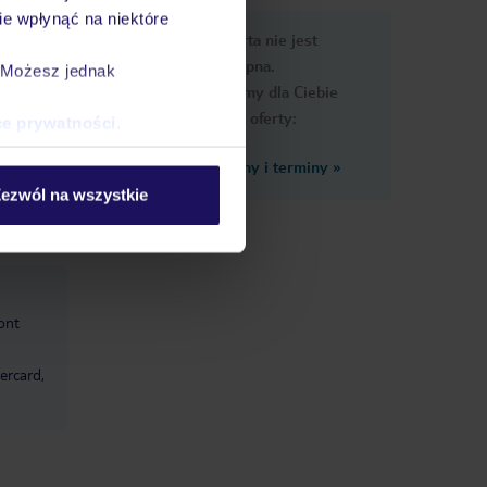
e wpłynąć na niektóre
nformacje
Ups, ta oferta nie jest
dostępna.
. Możesz jednak
Przygotowaliśmy dla Ciebie
podobne oferty:
ce prywatności
.
Zobacz inne ceny i terminy
»
ezwól na wszystkie
ont
ercard,