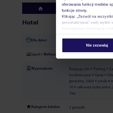
oferowania funkcji mediów s
Hotel
top
funkcje strony.
Klikając „Zezwól na wszystk
Hotel
personalizować swój wybór 
Szczegółowe informacje o pl
Dla dzieci
Pokój zabaw
Nie zezwalaj
Sport i Wellness
Podczas gdy rodzice się rela
Wyposażenie
Recepcja 24h
Parking
Za
konferencyjna
Garaż
Otw
generalny: 2004
winda
m
10
całkowita liczba pokoi:
Visa
Kategoria lokalna
3 gwiazdki