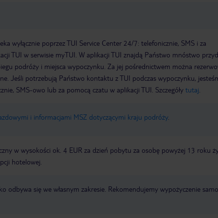
a wyłącznie poprzez TUI Service Center 24/7: telefonicznie, SMS i za
acji TUI w serwisie myTUI. W aplikacji TUI znajdą Państwo mnóstwo przy
biegu podróży i miejsca wypoczynku. Za jej pośrednictwem można rezerw
wne. Jeśli potrzebują Państwo kontaktu z TUI podczas wypoczynku, jeste
icznie, SMS-owo lub za pomocą czatu w aplikacji TUI. Szczegóły
tutaj
.
jazdowymi i informacjami MSZ dotyczącymi kraju podróży
.
zny w wysokości ok. 4 EUR za dzień pobytu za osobę powyżej 13 roku ży
pcji hotelowej.
otnisko odbywa się we własnym zakresie. Rekomendujemy wypożyczenie sa