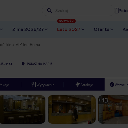
Pobi
Wpisz frazę, której szukasz
NOWOŚĆ
Zima 2026/27
Lato 2027
Oferta
Ki
ońskie
VIP Inn Berna
LIS03161
POKAŻ NA MAPIE
Pokoje
Wyżywienie
Atrakcje
Ważne i
+
13