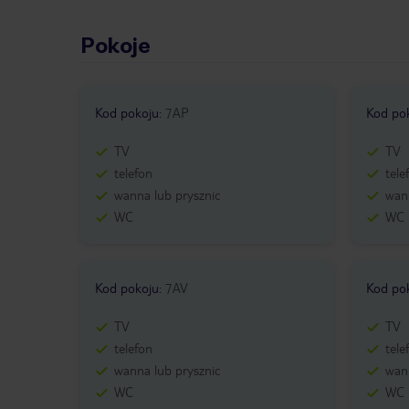
Pokoje
Kod pokoju
:
7AP
Kod po
TV
TV
telefon
tele
wanna lub prysznic
wann
WC
WC
Kod pokoju
:
7AV
Kod po
TV
TV
telefon
tele
wanna lub prysznic
wann
WC
WC