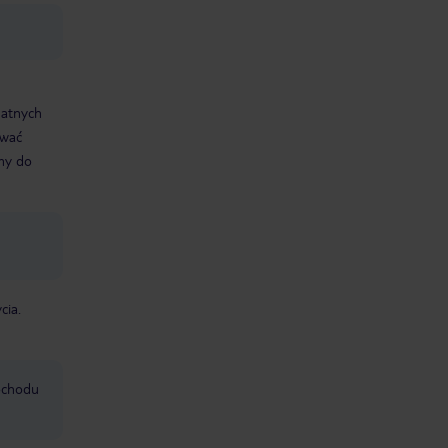
datnych
ować
śmy do
cia.
mochodu