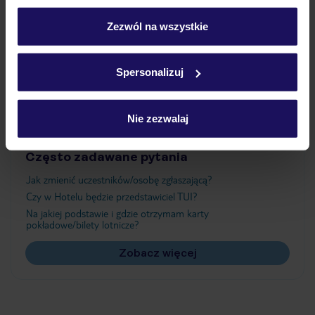
personalizować swój wybór wchodząc w zakładkę
„Szczegóły”
Zezwól na wszystkie
Atrakcje
Szczegółowe informacje o plikach cookie znajdziesz
w
polityce plików cookies
oraz
polityce prywatności
.
Spersonalizuj
Ważne informacje
Nie zezwalaj
Często zadawane pytania
Jak zmienić uczestników/osobę zgłaszającą?
Czy w Hotelu będzie przedstawiciel TUI?
Na jakiej podstawie i gdzie otrzymam karty
pokładowe/bilety lotnicze?
Zobacz więcej