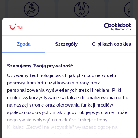
Lider niskich cen
Największe biuro
30 lat w P
podróży w Polsce
Zgoda
Szczegóły
O plikach cookies
Hotel
Szanujemy Twoją prywatność
Używamy technologii takich jak pliki cookie w celu
poprawy komfortu użytkowania strony oraz
Opinie
personalizowania wyświetlanych treści i reklam. Pliki
cookie wykorzystywane są także do analizowania ruchu
na naszej stronie oraz oferowania funkcji mediów
Pokoje
społecznościowych. Brak zgody lub jej wycofanie może
negatywnie wpłynąć na niektóre funkcje strony.
Klikając „Zezwól na wszystkie” wyrażasz zgodę na
Wyżywienie
umieszczenie wszystkich plików cookie. Możesz jednak