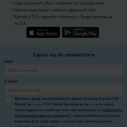
Lista ulubionych ofert i możliwość ich udostępniania
Historia wyszukiwań i ostatnio oglądanych ofert
Kontakt z TUI i wszystkie informacje o Twojej rezerwacji w
myTUI
Zapisz się do newslettera
IMIĘ*
E-MAIL*
Wyrażam zgodę na przetwarzanie danych osobowych przez TUI
Poland Sp. z o.o. i TUI Poland Dystrybucja Sp. z o.o. w celach
marketingowych, w zakresie oraz celu wskazanym w
„Informacji o
przetwarzaniu danych osobowych”
, poprzez elektroniczną formę
komunikacji (e-mail), także z użyciem tzw. automatycznych
systemów wywołujących.