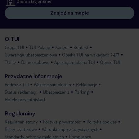
Biura stacjonarne
Znajdź na mapie
O TUI
Grupa TUI
TUI Poland
Kariera
Kontakt
Gwarancja ubezpieczeniowa
Opieka TUI na wakacjach 24/7
TUI.cz
Dane osobowe
Aplikacja mobilna TUI
Opinie TUI
Przydatne informacje
Podróż z TUI
Wakacje samolotem
Reklamacje
Status reklamacji
Ubezpieczenia
Parkingi
Hotele przy lotniskach
Regulaminy
Regulamin strony
Polityka prywatności
Polityka cookies
Bilety czarterowe
Warunki imprez turystycznych
Standardy ochrony małoletnich
Compliance