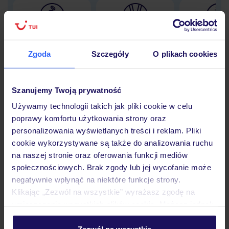
Lider niskich cen
Największe biuro
30 lat w P
podróży w Polsce
Zgoda
Szczegóły
O plikach cookies
Szanujemy Twoją prywatność
Używamy technologii takich jak pliki cookie w celu
Hotel
poprawy komfortu użytkowania strony oraz
personalizowania wyświetlanych treści i reklam. Pliki
cookie wykorzystywane są także do analizowania ruchu
Pokoje
na naszej stronie oraz oferowania funkcji mediów
społecznościowych. Brak zgody lub jej wycofanie może
negatywnie wpłynąć na niektóre funkcje strony.
Wyżywienie
Klikając „Zezwól na wszystkie” wyrażasz zgodę na
umieszczenie wszystkich plików cookie. Możesz jednak
personalizować swój wybór wchodząc w zakładkę
Atrakcje
„Szczegóły”
Zezwól na wszystkie