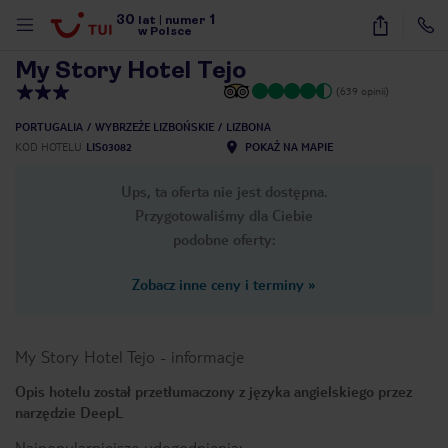
30
1
1
/
18
lat
|
numer
w Polsce
My Story Hotel Tejo
(639 opinii)
PORTUGALIA
WYBRZEŻE LIZBOŃSKIE
LIZBONA
KOD HOTELU
LIS03082
POKAŻ NA MAPIE
Ups, ta oferta nie jest dostępna.
Przygotowaliśmy dla Ciebie
podobne oferty:
Zobacz inne ceny i terminy
»
My Story Hotel Tejo
-
informacje
Opis hotelu został przetłumaczony z języka angielskiego przez
narzędzie DeepL
nute
Najpopularniejsze udogodnienia: