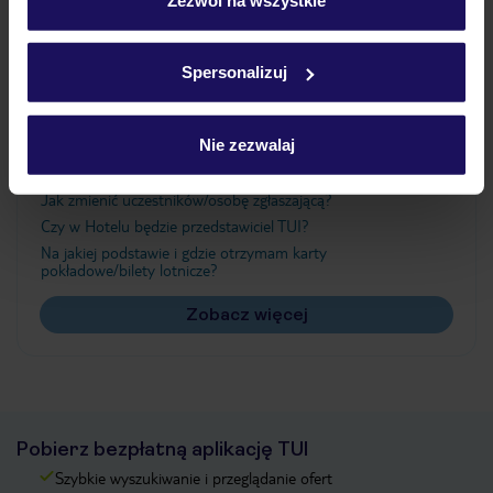
Szczegółowe informacje o plikach cookie znajdziesz
w
polityce plików cookies
oraz
polityce prywatności
.
Ważne informacje
Spersonalizuj
Nie zezwalaj
Często zadawane pytania
Jak zmienić uczestników/osobę zgłaszającą?
Czy w Hotelu będzie przedstawiciel TUI?
Na jakiej podstawie i gdzie otrzymam karty
pokładowe/bilety lotnicze?
Zobacz więcej
Pobierz bezpłatną aplikację TUI
Szybkie wyszukiwanie i przeglądanie ofert