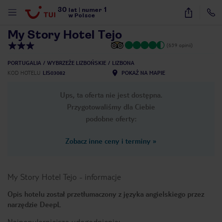
30
1
1
/
18
lat
|
numer
w Polsce
My Story Hotel Tejo
(639 opinii)
PORTUGALIA
WYBRZEŻE LIZBOŃSKIE
LIZBONA
KOD HOTELU
LIS03082
POKAŻ NA MAPIE
Ups, ta oferta nie jest dostępna.
Przygotowaliśmy dla Ciebie
podobne oferty:
Zobacz inne ceny i terminy
»
My Story Hotel Tejo
-
informacje
Opis hotelu został przetłumaczony z języka angielskiego przez
narzędzie DeepL
nute
Najpopularniejsze udogodnienia: