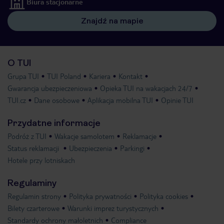
Biura stacjonarne
Znajdź na mapie
O TUI
Grupa TUI
TUI Poland
Kariera
Kontakt
Gwarancja ubezpieczeniowa
Opieka TUI na wakacjach 24/7
TUI.cz
Dane osobowe
Aplikacja mobilna TUI
Opinie TUI
Przydatne informacje
Podróż z TUI
Wakacje samolotem
Reklamacje
Status reklamacji
Ubezpieczenia
Parkingi
Hotele przy lotniskach
Regulaminy
Regulamin strony
Polityka prywatności
Polityka cookies
Bilety czarterowe
Warunki imprez turystycznych
Standardy ochrony małoletnich
Compliance