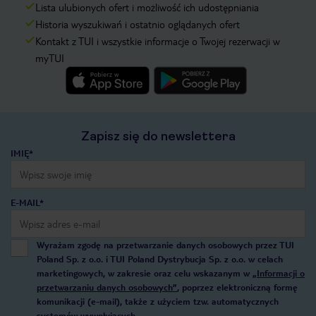
Lista ulubionych ofert i możliwość ich udostępniania
Historia wyszukiwań i ostatnio oglądanych ofert
Kontakt z TUI i wszystkie informacje o Twojej rezerwacji w
myTUI
Zapisz się do newslettera
IMIĘ*
E-MAIL*
Wyrażam zgodę na przetwarzanie danych osobowych przez TUI
Poland Sp. z o.o. i TUI Poland Dystrybucja Sp. z o.o. w celach
marketingowych, w zakresie oraz celu wskazanym w
„Informacji o
przetwarzaniu danych osobowych”
, poprzez elektroniczną formę
komunikacji (e-mail), także z użyciem tzw. automatycznych
systemów wywołujących.