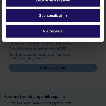
Szczegółowe informacje o plikach cookie znajdziesz
w
polityce plików cookies
oraz
polityce prywatności
.
Ważne informacje
Spersonalizuj
Nie zezwalaj
Często zadawane pytania
Jak zmienić uczestników/osobę zgłaszającą?
Czy w Hotelu będzie przedstawiciel TUI?
Na jakiej podstawie i gdzie otrzymam karty
pokładowe/bilety lotnicze?
Zobacz więcej
Pobierz bezpłatną aplikację TUI
Szybkie wyszukiwanie i przeglądanie ofert