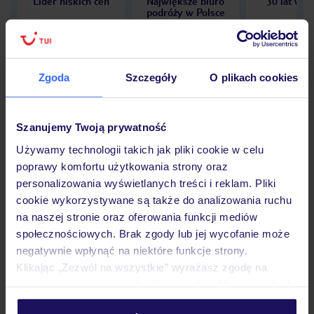
Lider niskich cen
Największe biuro
30 lat w P
podróży w Polsce
Zgoda
Szczegóły
O plikach cookies
Hotel
Szanujemy Twoją prywatność
Używamy technologii takich jak pliki cookie w celu
Opinie
poprawy komfortu użytkowania strony oraz
personalizowania wyświetlanych treści i reklam. Pliki
cookie wykorzystywane są także do analizowania ruchu
Pokoje
na naszej stronie oraz oferowania funkcji mediów
społecznościowych. Brak zgody lub jej wycofanie może
negatywnie wpłynąć na niektóre funkcje strony.
Wyżywienie
Klikając „Zezwól na wszystkie” wyrażasz zgodę na
umieszczenie wszystkich plików cookie. Możesz jednak
personalizować swój wybór wchodząc w zakładkę
Atrakcje