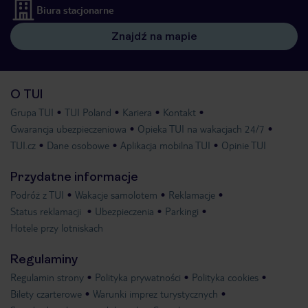
Biura stacjonarne
Znajdź na mapie
O TUI
Grupa TUI
TUI Poland
Kariera
Kontakt
Gwarancja ubezpieczeniowa
Opieka TUI na wakacjach 24/7
TUI.cz
Dane osobowe
Aplikacja mobilna TUI
Opinie TUI
Przydatne informacje
Podróż z TUI
Wakacje samolotem
Reklamacje
Status reklamacji
Ubezpieczenia
Parkingi
Hotele przy lotniskach
Regulaminy
Regulamin strony
Polityka prywatności
Polityka cookies
Bilety czarterowe
Warunki imprez turystycznych