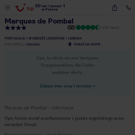
30
1
1
/
23
lat
|
numer
w Polsce
Marques de Pombal
(2257 opinii)
PORTUGALIA
WYBRZEŻE LIZBOŃSKIE
LIZBONA
KOD HOTELU
LIS03042
POKAŻ NA MAPIE
Ups, ta oferta nie jest dostępna.
Przygotowaliśmy dla Ciebie
podobne oferty:
Zobacz inne ceny i terminy
»
Marques de Pombal
-
informacje
Opis hotelu został przetłumaczony z języka angielskiego przez
narzędzie DeepL
nute
Najpopularniejsze udogodnienia: