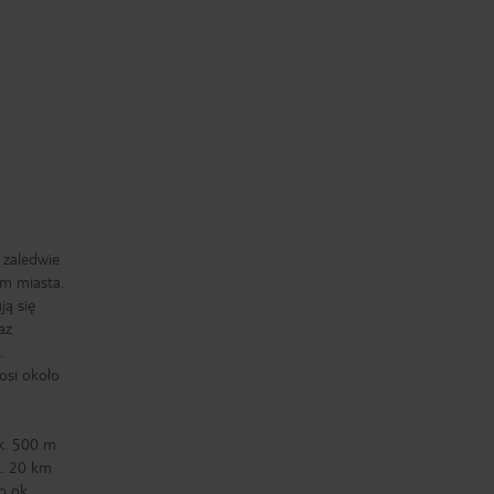
 zaledwie
um miasta.
ą się
az
.
osi około
k. 500 m
k. 20 km
o ok.