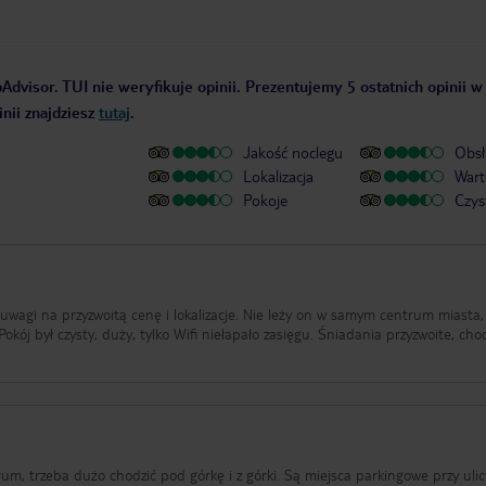
Advisor. TUI nie weryfikuje opinii. Prezentujemy 5 ostatnich opinii w
nii znajdziesz
tutaj
.
Jakość noclegu
Obsł
Lokalizacja
Wart
Pokoje
Czys
 uwagi na przyzwoitą cenę i lokalizacje. Nie leży on w samym centrum miasta,
rum, trzeba dużo chodzić pod górkę i z górki. Są miejsca parkingowe przy ulic