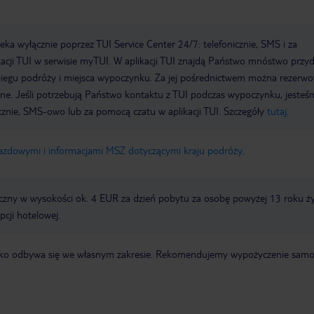
a wyłącznie poprzez TUI Service Center 24/7: telefonicznie, SMS i za
acji TUI w serwisie myTUI. W aplikacji TUI znajdą Państwo mnóstwo przy
biegu podróży i miejsca wypoczynku. Za jej pośrednictwem można rezerw
wne. Jeśli potrzebują Państwo kontaktu z TUI podczas wypoczynku, jeste
icznie, SMS-owo lub za pomocą czatu w aplikacji TUI. Szczegóły
tutaj
.
jazdowymi i informacjami MSZ dotyczącymi kraju podróży
.
zny w wysokości ok. 4 EUR za dzień pobytu za osobę powyżej 13 roku ży
pcji hotelowej.
otnisko odbywa się we własnym zakresie. Rekomendujemy wypożyczenie sa