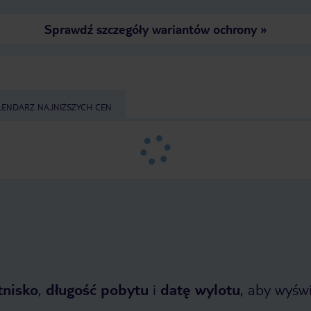
Sprawdź szczegóły wariantów ochrony
»
LENDARZ NAJNIŻSZYCH CEN
tnisko
,
długość pobytu
i
datę wylotu
, aby wyświe