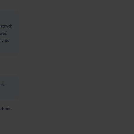
datnych
ować
śmy do
cia.
mochodu