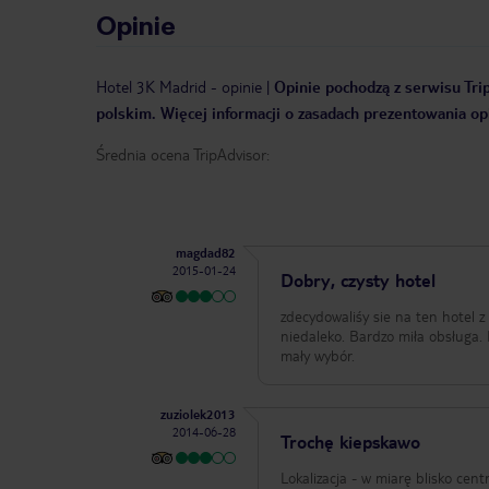
Opinie
Hotel 3K Madrid
-
opinie
|
Opinie pochodzą z serwisu Trip
polskim. Więcej informacji o zasadach prezentowania opi
Średnia ocena TripAdvisor:
magdad82
2015-01-24
Dobry, czysty hotel
zdecydowaliśy sie na ten hotel z
niedaleko. Bardzo miła obsługa. Pokój był czysty, duży, tylko Wifi niełapało zasięgu. Śniadania przyzwoite, chociaż
mały wybór.
zuziolek2013
2014-06-28
Trochę kiepskawo
Lokalizacja - w miarę blisko cent