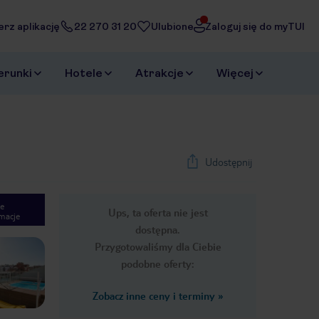
erz aplikację
22 270 31 20
Ulubione
Zaloguj się do myTUI
erunki
Hotele
Atrakcje
Więcej
Udostępnij
e
Ups, ta oferta nie jest
macje
1
/
27
dostępna.
Next slide
Przygotowaliśmy dla Ciebie
podobne oferty:
Zobacz inne ceny i terminy
»