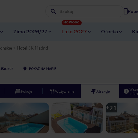
Pobi
Wpisz frazę, której szukasz
NOWOŚĆ
Zima 2026/27
Lato 2027
Oferta
Ki
ońskie
Hotel 3K Madrid
LIS03102
POKAŻ NA MAPIE
Ważn
Pokoje
Wyżywienie
Atrakcje
infor
+
21