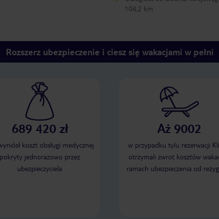
104,2 km
Rozszerz ubezpieczenie i ciesz się wakacjami w pełni
689 420 zł
Aż 9002
 wyniósł koszt obsługi medycznej
w przypadku tylu rezerwacji Kl
pokryty jednorazowo przez
otrzymali zwrot kosztów wakac
ubezpieczyciela
ramach ubezpieczenia od rezyg