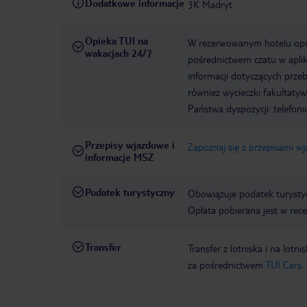
Dodatkowe informacje
3K Madryt
Opieka TUI na
W rezerwowanym hotelu opiek
wakacjach 24/7
pośrednictwem czatu w aplik
informacji dotyczących prze
również wycieczki fakultaty
Państwa dyspozycji: telefon
Przepisy wjazdowe i
Zapoznaj się z przepisami w
informacje MSZ
Podatek turystyczny
Obowiązuje podatek turystyc
Opłata pobierana jest w rece
Transfer
Transfer z lotniska i na l
za pośrednictwem
TUI Cars.