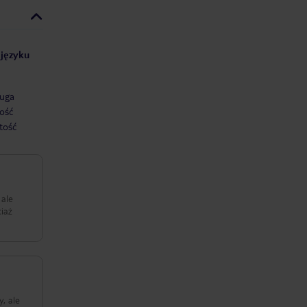
 języku
uga
ość
tość
 ale
y, ale