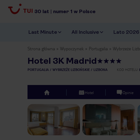
30
lat
|
numer
1
w Polsce
Last Minute
All Inclusive
Lato 2026
Strona główna
Wypoczynek
Portugalia
Wybrzeże Lizb
Hotel 3K Madrid
PORTUGALIA
WYBRZEŻE LIZBOŃSKIE
LIZBONA
KOD HOTELU
Hotel
Opinie
top
Previous slide