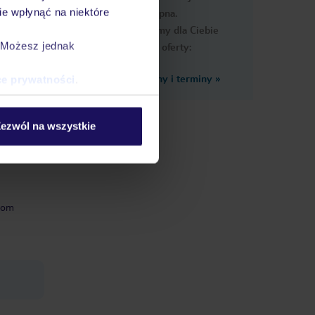
e wpłynąć na niektóre
dostępna.
Przygotowaliśmy dla Ciebie
. Możesz jednak
podobne oferty:
Zobacz inne ceny i terminy
»
ce prywatności
.
 Na
w
Sala
ezwól na wszystkie
oom