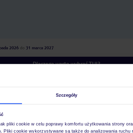
opada 2026
do
31 marca 2027
Dlaczego warto wybrać TUI?
óży
Tylko u nas opieka na
10
Szczegóły
30 lat w Polsce
wakacjach 24/7
ść
jak pliki cookie w celu poprawy komfortu użytkowania strony or
Ważn
Pokoje
Wyżywienie
Atrakcje
m. Pliki cookie wykorzystywane są także do analizowania ruchu 
infor