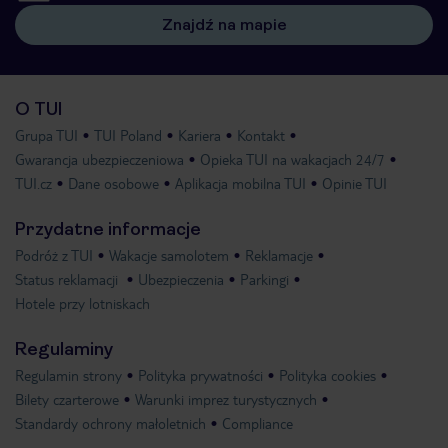
Znajdź na mapie
O TUI
Grupa TUI
TUI Poland
Kariera
Kontakt
Gwarancja ubezpieczeniowa
Opieka TUI na wakacjach 24/7
TUI.cz
Dane osobowe
Aplikacja mobilna TUI
Opinie TUI
Przydatne informacje
Podróż z TUI
Wakacje samolotem
Reklamacje
Status reklamacji
Ubezpieczenia
Parkingi
Hotele przy lotniskach
Regulaminy
Regulamin strony
Polityka prywatności
Polityka cookies
Bilety czarterowe
Warunki imprez turystycznych
Standardy ochrony małoletnich
Compliance