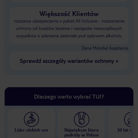
Większość Klientów
rozszerza ubezpieczenia o pakiet All Inclusive - rozszerzenie
ochrony od kosztów leczenia i następstw nieszczęśliwych
wypadków o zdarzenia zaistniałe pod wpływem alkoholu
Dane Mondial Assistance
Sprawdź szczegóły wariantów ochrony
»
Dlaczego warto wybrać TUI?
Lider niskich cen
Największe biuro
30 lat w P
podróży w Polsce