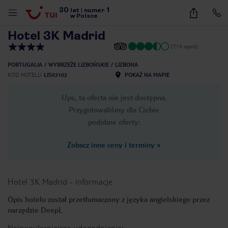
30
1
1
/
27
lat
|
numer
w Polsce
Hotel 3K Madrid
(710 opinii)
PORTUGALIA
WYBRZEŻE LIZBOŃSKIE
LIZBONA
KOD HOTELU
LIS03102
POKAŻ NA MAPIE
Ups, ta oferta nie jest dostępna.
Przygotowaliśmy dla Ciebie
podobne oferty:
Zobacz inne ceny i terminy
»
Hotel 3K Madrid
-
informacje
Opis hotelu został przetłumaczony z języka angielskiego przez
narzędzie DeepL
nute
Najpopularniejsze udogodnienia: