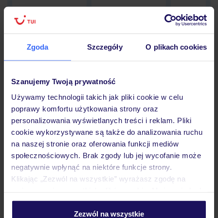
Zgoda
Szczegóły
O plikach cookies
Hotel
Szanujemy Twoją prywatność
Opinie
Używamy technologii takich jak pliki cookie w celu
poprawy komfortu użytkowania strony oraz
personalizowania wyświetlanych treści i reklam. Pliki
Pokoje
cookie wykorzystywane są także do analizowania ruchu
na naszej stronie oraz oferowania funkcji mediów
społecznościowych. Brak zgody lub jej wycofanie może
Wyżywienie
negatywnie wpłynąć na niektóre funkcje strony.
Klikając „Zezwól na wszystkie” wyrażasz zgodę na
umieszczenie wszystkich plików cookie. Możesz jednak
Atrakcje
personalizować swój wybór wchodząc w zakładkę
„Szczegóły”
Zezwól na wszystkie