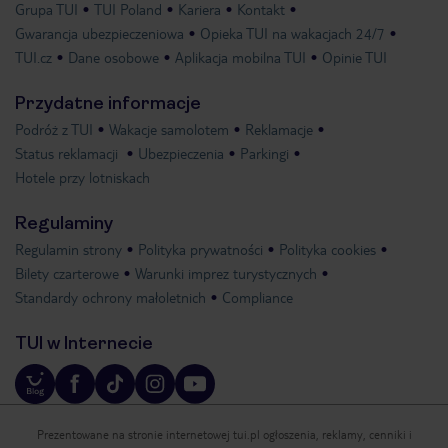
Grupa TUI
TUI Poland
Kariera
Kontakt
Gwarancja ubezpieczeniowa
Opieka TUI na wakacjach 24/7
TUI.cz
Dane osobowe
Aplikacja mobilna TUI
Opinie TUI
Przydatne informacje
Podróż z TUI
Wakacje samolotem
Reklamacje
Status reklamacji
Ubezpieczenia
Parkingi
Hotele przy lotniskach
Regulaminy
Regulamin strony
Polityka prywatności
Polityka cookies
Bilety czarterowe
Warunki imprez turystycznych
Standardy ochrony małoletnich
Compliance
TUI w Internecie
Prezentowane na stronie internetowej tui.pl ogłoszenia, reklamy, cenniki i