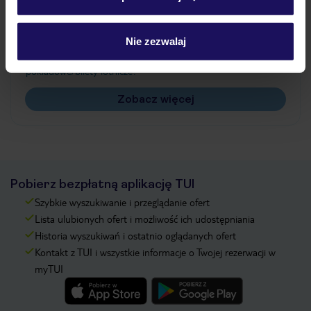
Często zadawane pytania
Jak zmienić uczestników/osobę zgłaszającą?
Nie zezwalaj
Czy w Hotelu będzie przedstawiciel TUI?
Na jakiej podstawie i gdzie otrzymam karty
pokładowe/bilety lotnicze?
Zobacz więcej
Pobierz bezpłatną aplikację TUI
Szybkie wyszukiwanie i przeglądanie ofert
Lista ulubionych ofert i możliwość ich udostępniania
Historia wyszukiwań i ostatnio oglądanych ofert
Kontakt z TUI i wszystkie informacje o Twojej rezerwacji w
myTUI