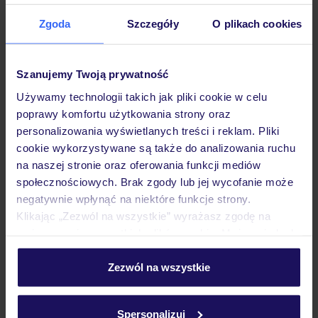
Zgoda
Szczegóły
O plikach cookies
Opinie
Szanujemy Twoją prywatność
Używamy technologii takich jak pliki cookie w celu
Pokoje
poprawy komfortu użytkowania strony oraz
personalizowania wyświetlanych treści i reklam. Pliki
cookie wykorzystywane są także do analizowania ruchu
Wyżywienie
na naszej stronie oraz oferowania funkcji mediów
społecznościowych. Brak zgody lub jej wycofanie może
negatywnie wpłynąć na niektóre funkcje strony.
Atrakcje
Klikając „Zezwól na wszystkie” wyrażasz zgodę na
umieszczenie wszystkich plików cookie. Możesz jednak
personalizować swój wybór wchodząc w zakładkę
Ważne informacje
„Szczegóły”
Zezwól na wszystkie
Szczegółowe informacje o plikach cookie znajdziesz
w
polityce plików cookies
oraz
polityce prywatności
.
Spersonalizuj