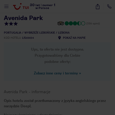
30
1
1
/
20
lat
|
numer
w Polsce
Avenida Park
(556 opinii)
PORTUGALIA
WYBRZEŻE LIZBOŃSKIE
LIZBONA
KOD HOTELU
LIS03034
POKAŻ NA MAPIE
Ups, ta oferta nie jest dostępna.
Przygotowaliśmy dla Ciebie
podobne oferty:
Zobacz inne ceny i terminy
»
Avenida Park
-
informacje
Opis hotelu został przetłumaczony z języka angielskiego przez
narzędzie DeepL
nute
Najpopularniejsze udogodnienia: