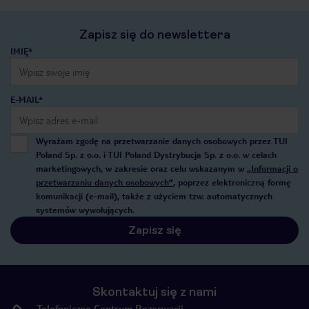
Zapisz się do newslettera
IMIĘ*
E-MAIL*
Wyrażam zgodę na przetwarzanie danych osobowych przez TUI
Poland Sp. z o.o. i TUI Poland Dystrybucja Sp. z o.o. w celach
marketingowych, w zakresie oraz celu wskazanym w
„Informacji o
przetwarzaniu danych osobowych”
, poprzez elektroniczną formę
komunikacji (e-mail), także z użyciem tzw. automatycznych
systemów wywołujących.
Zapisz się
Skontaktuj się z nami
Telefoniczne Centrum Rezerwacji