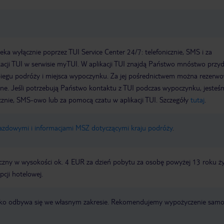
a wyłącznie poprzez TUI Service Center 24/7: telefonicznie, SMS i za
acji TUI w serwisie myTUI. W aplikacji TUI znajdą Państwo mnóstwo przy
biegu podróży i miejsca wypoczynku. Za jej pośrednictwem można rezerw
wne. Jeśli potrzebują Państwo kontaktu z TUI podczas wypoczynku, jeste
icznie, SMS-owo lub za pomocą czatu w aplikacji TUI. Szczegóły
tutaj
.
jazdowymi i informacjami MSZ dotyczącymi kraju podróży
.
zny w wysokości ok. 4 EUR za dzień pobytu za osobę powyżej 13 roku ży
pcji hotelowej.
otnisko odbywa się we własnym zakresie. Rekomendujemy wypożyczenie sa