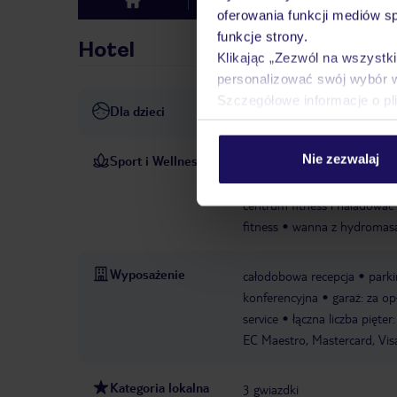
Hotel
Opinie
top
oferowania funkcji mediów s
funkcje strony.
Hotel
Klikając „Zezwól na wszystk
personalizować swój wybór 
Szczegółowe informacje o pl
Dla dzieci
Opieka nad dziećmi: bez opł
Nie zezwalaj
Sport i Wellness
Szereg opcji sportowych i r
hydromasażem w strefie kąp
centrum fitness i naładować 
fitness
wanna z hydromas
Wyposażenie
całodobowa recepcja
parki
konferencyjna
garaż: za op
service
łączna liczba pięter:
EC Maestro, Mastercard, Vis
Kategoria lokalna
3 gwiazdki