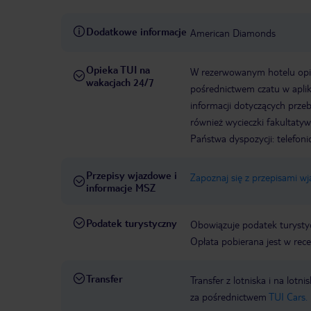
Dodatkowe informacje
American Diamonds
Opieka TUI na
W rezerwowanym hotelu opiek
wakacjach 24/7
pośrednictwem czatu w aplik
informacji dotyczących prze
również wycieczki fakultaty
Państwa dyspozycji: telefon
Przepisy wjazdowe i
Zapoznaj się z przepisami w
informacje MSZ
Podatek turystyczny
Obowiązuje podatek turystyc
Opłata pobierana jest w rece
Transfer
Transfer z lotniska i na l
za pośrednictwem
TUI Cars.