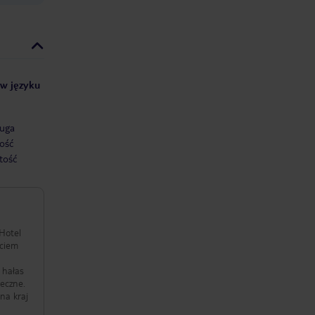
 w języku
uga
ość
tość
 hałas
eczne.
na kraj