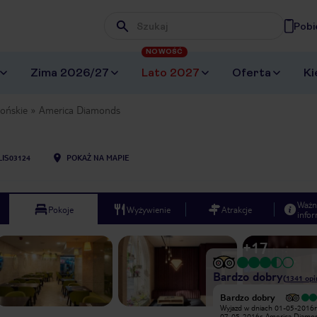
Pobi
Wpisz frazę, której szukasz
NOWOŚĆ
Zima 2026/27
Lato 2027
Oferta
Ki
ońskie
America Diamonds
LIS03124
POKAŻ NA MAPIE
Ważn
Pokoje
Wyżywienie
Atrakcje
infor
+
17
Bardzo dobry
(
1341
opi
Bardzo dobry
Hotel tuż przy stacji metra,
Wyjazd w dniach 01-05-2016r do
praktycznie przy wejściu. Pokoje
07-05-2016r. America Diamo