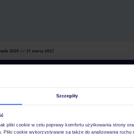
opada 2026
do
31 marca 2027
Dlaczego warto wybrać TUI?
Szczegóły
óży
Tylko u nas opieka na
10
30 lat w Polsce
wakacjach 24/7
ść
jak pliki cookie w celu poprawy komfortu użytkowania strony or
m. Pliki cookie wykorzystywane są także do analizowania ruchu 
Ważn