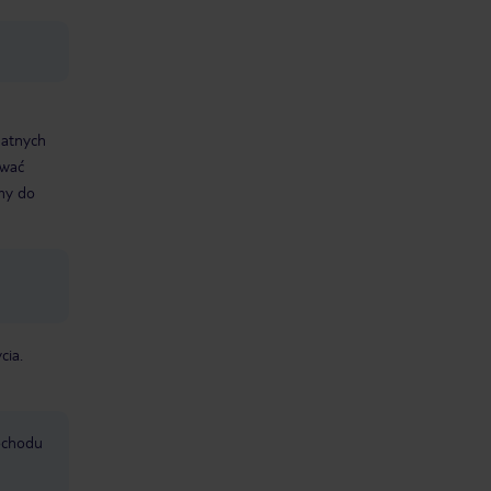
datnych
ować
śmy do
cia.
mochodu