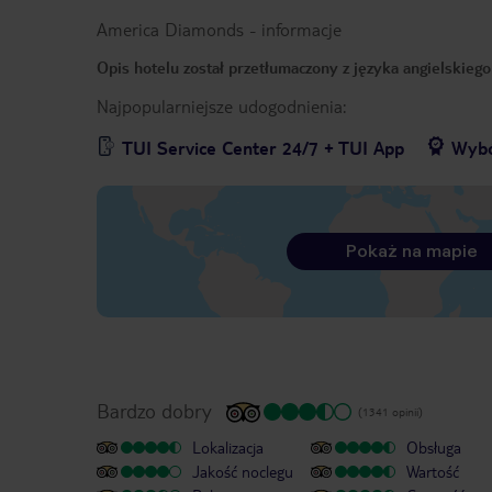
America Diamonds
-
informacje
Opis hotelu został przetłumaczony z języka angielskieg
Najpopularniejsze udogodnienia:
TUI Service Center 24/7 + TUI App
Wybó
Pokaż na mapie
Bardzo dobry
(1341 opinii)
Lokalizacja
Obsługa
Jakość noclegu
Wartość