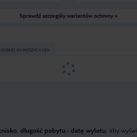
Sprawdź szczegóły wariantów ochrony
»
LENDARZ NAJNIŻSZYCH CEN
tnisko
,
długość pobytu
i
datę wylotu
, aby wyświe