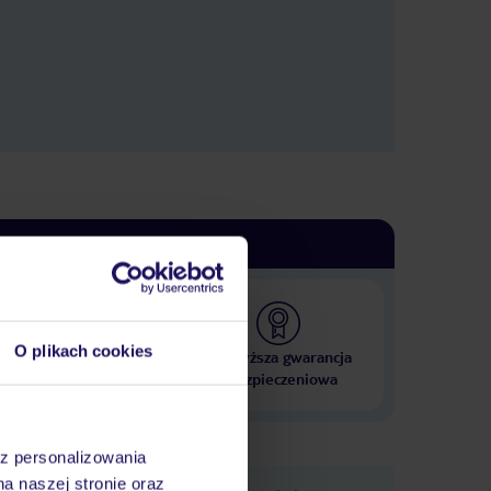
O plikach cookies
 000 hoteli w ponad 50
Najwyższa gwarancja
krajach
ubezpieczeniowa
az personalizowania
na naszej stronie oraz
e