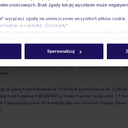
Pokoje
Wyżywienie
Atrakcje
infor
połecznościowych. Brak zgody lub jej wycofanie może negatywni
ie” wyrażasz zgodę na umieszczenie wszystkich plików cookie
wchodząc w zakładkę „Szczegóły”
ikach cookie znajdziesz w
polityce plików cookies
oraz
polity
at
Spersonalizuj
Z
ozrywkowych oferuje elastyczne możliwości spędzania wolnego czasu. Wann
ielowej zapewnia przytulny relaks. Po dniu pełnym wrażeń można poćwic
baterie. Kasyno oferuje zabawę i rozrywkę.
wypożyczalnia rowerów
sa
ażem
ng: za opłatą
zameldowanie od: 15:00:00
wymeldowanie do: 12:00:00
łatą
sejf hotelowy
WLAN/WiFi w hotelu
winda
liczba wind: 1
ro
 8
łączna liczba pokoi: 60
metody płatności: American Express, Diners 
a