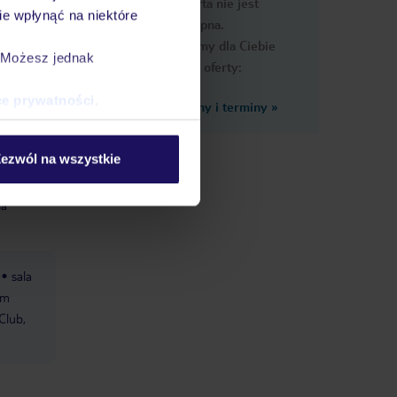
Ups, ta oferta nie jest
macje
e wpłynąć na niektóre
dostępna.
Przygotowaliśmy dla Ciebie
. Możesz jednak
podobne oferty:
ce prywatności
.
Zobacz inne ceny i terminy
»
ezwól na wszystkie
a z
zyć w
la
sala
om
Club,