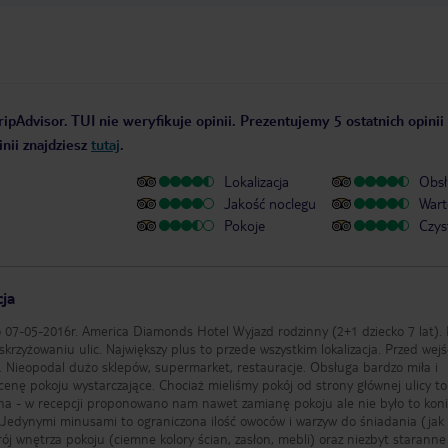
ipAdvisor. TUI nie weryfikuje opinii. Prezentujemy 5 ostatnich opinii
nii znajdziesz
tutaj
.
Lokalizacja
Obsł
Jakość noclegu
Wart
Pokoje
Czys
cja
ede wszystkim lokalizacja. Przed wejściem
a. Nieopodal dużo sklepów, supermarket, restauracje. Obsługa bardzo miła i
enę pokoju wystarczające. Chociaż mieliśmy pokój od strony głównej ulicy to
kna - w recepcji proponowano nam nawet zamianę pokoju ale nie było to koni
 Jedynymi minusami to ograniczona ilość owoców i warzyw do śniadania (jak 
rój wnętrza pokoju (ciemne kolory ścian, zasłon, mebli) oraz niezbyt staranne