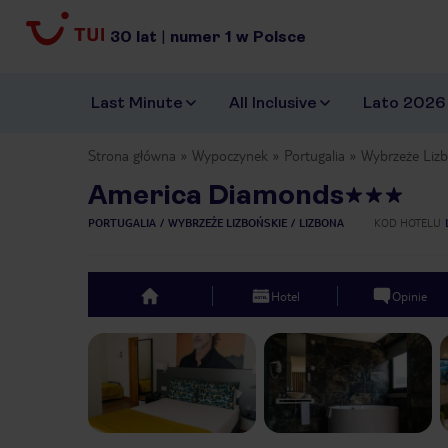
30
lat
|
numer
1
w Polsce
Last Minute
All Inclusive
Lato 2026
Strona główna
Wypoczynek
Portugalia
Wybrzeże Lizb
America Diamonds
PORTUGALIA
WYBRZEŻE LIZBOŃSKIE
LIZBONA
KOD HOTELU
Hotel
Opinie
top
Previous slide