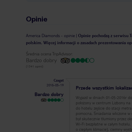
Opinie
America Diamonds
-
opinie
|
Opinie pochodzą z serwisu Tr
polskim. Więcej informacji o zasadach prezentowania opi
Średnia ocena TripAdvisor:
Bardzo dobry
(1341 opinii)
Czagat
2016-05-19
Przede wszystkim lokaliza
Bardzo dobry
Wyjazd w dniach 01-05-2016r do 07-05-2016r. America Diamonds Hotel Wyjazd rodzinny (2+1 dziecko 7 lat). Hotel
położony w centrum Lizbony na skrzyżowaniu ulic. Największy plus to prz
do hotelu zejście do stacji metr
pomocna, Śniadania wliczone w c
był skutecznie tłumiony przez o
Wi-Fi bezpłatne w całym hotelu.
o ciepłym klimacie), ciemny wyst