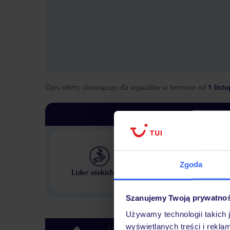
Opis oferty obowiązuje dla wyjazdów w terminie
od
1 list
Zgoda
Największe biuro podr
Lider niskich cen
w Polsce
Szanujemy Twoją prywatno
Używamy technologii takich 
wyświetlanych treści i rekla