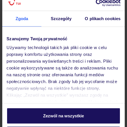
Hotel
Zgoda
Szczegóły
O plikach cookies
Opinie
Szanujemy Twoją prywatność
Używamy technologii takich jak pliki cookie w celu
poprawy komfortu użytkowania strony oraz
Pokoje
personalizowania wyświetlanych treści i reklam. Pliki
cookie wykorzystywane są także do analizowania ruchu
na naszej stronie oraz oferowania funkcji mediów
Wyżywienie
społecznościowych. Brak zgody lub jej wycofanie może
negatywnie wpłynąć na niektóre funkcje strony.
Klikając „Zezwól na wszystkie” wyrażasz zgodę na
Atrakcje
umieszczenie wszystkich plików cookie. Możesz jednak
personalizować swój wybór wchodząc w zakładkę
„Szczegóły”
Zezwól na wszystkie
Ważne informacje
Szczegółowe informacje o plikach cookie znajdziesz