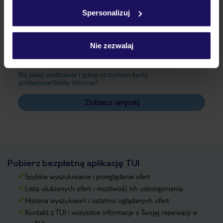
w
polityce plików cookies
oraz
polityce prywatności
.
Spersonalizuj
Często zadawane pytania
Nie zezwalaj
Jak zmienić uczestników/osobę zgłaszającą?
Czy w Hotelu będzie przedstawiciel TUI?
Na jakiej podstawie i gdzie otrzymam karty
pokładowe/bilety lotnicze?
Zobacz więcej
Pobierz bezpłatną aplikację TUI
Szybkie wyszukiwanie i przeglądanie ofert
Lista ulubionych ofert i możliwość ich udostępniania
Historia wyszukiwań i ostatnio oglądanych ofert
Kontakt z TUI i wszystkie informacje o Twojej rezerwacji w