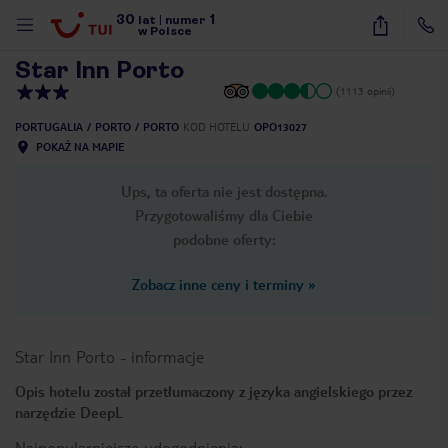
30
1
1
/
26
lat
|
numer
w Polsce
Star Inn Porto
(1113 opinii)
PORTUGALIA
PORTO
PORTO
KOD HOTELU
OPO13027
POKAŻ NA MAPIE
Ups, ta oferta nie jest dostępna.
Przygotowaliśmy dla Ciebie
podobne oferty:
Zobacz inne ceny i terminy
»
Star Inn Porto
-
informacje
Opis hotelu został przetłumaczony z języka angielskiego przez
narzędzie DeepL
nute
Najpopularniejsze udogodnienia: