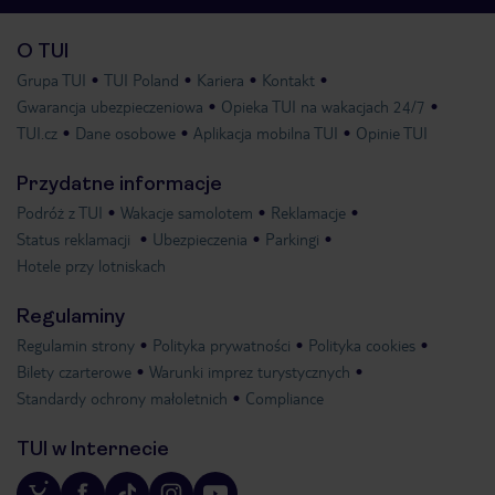
O TUI
Grupa TUI
TUI Poland
Kariera
Kontakt
Gwarancja ubezpieczeniowa
Opieka TUI na wakacjach 24/7
TUI.cz
Dane osobowe
Aplikacja mobilna TUI
Opinie TUI
Przydatne informacje
Podróż z TUI
Wakacje samolotem
Reklamacje
Status reklamacji
Ubezpieczenia
Parkingi
Hotele przy lotniskach
Regulaminy
Regulamin strony
Polityka prywatności
Polityka cookies
Bilety czarterowe
Warunki imprez turystycznych
Standardy ochrony małoletnich
Compliance
TUI w Internecie