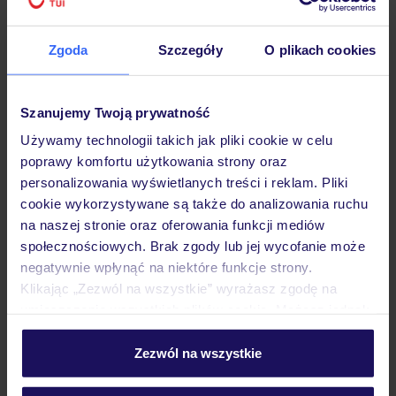
Hotel
Zgoda
Szczegóły
O plikach cookies
Opinie
Szanujemy Twoją prywatność
Używamy technologii takich jak pliki cookie w celu
poprawy komfortu użytkowania strony oraz
Pokoje
personalizowania wyświetlanych treści i reklam. Pliki
cookie wykorzystywane są także do analizowania ruchu
na naszej stronie oraz oferowania funkcji mediów
Wyżywienie
społecznościowych. Brak zgody lub jej wycofanie może
negatywnie wpłynąć na niektóre funkcje strony.
Klikając „Zezwól na wszystkie” wyrażasz zgodę na
Atrakcje
umieszczenie wszystkich plików cookie. Możesz jednak
personalizować swój wybór wchodząc w zakładkę
„Szczegóły”
Zezwól na wszystkie
Ważne informacje
Szczegółowe informacje o plikach cookie znajdziesz
w
polityce plików cookies
oraz
polityce prywatności
.