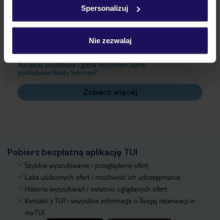
Spersonalizuj
Często zadawane pytania
Nie zezwalaj
Jak zmienić uczestników/osobę zgłaszającą?
Czy w Hotelu będzie przedstawiciel TUI?
Na jakiej podstawie i gdzie otrzymam karty
pokładowe/bilety lotnicze?
Zobacz więcej
Pobierz bezpłatną aplikację TUI
Szybkie wyszukiwanie i przeglądanie ofert
Lista ulubionych ofert i możliwość ich udostępniania
Historia wyszukiwań i ostatnio oglądanych ofert
Kontakt z TUI i wszystkie informacje o Twojej rezerwacji w
myTUI