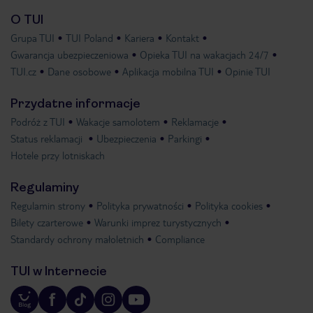
O TUI
Grupa TUI
TUI Poland
Kariera
Kontakt
Gwarancja ubezpieczeniowa
Opieka TUI na wakacjach 24/7
TUI.cz
Dane osobowe
Aplikacja mobilna TUI
Opinie TUI
Przydatne informacje
Podróż z TUI
Wakacje samolotem
Reklamacje
Status reklamacji
Ubezpieczenia
Parkingi
Hotele przy lotniskach
Regulaminy
Regulamin strony
Polityka prywatności
Polityka cookies
Bilety czarterowe
Warunki imprez turystycznych
Standardy ochrony małoletnich
Compliance
TUI w Internecie