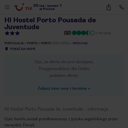
30
1
1
/
67
lat
|
numer
w Polsce
HI Hostel Porto Pousada de
Juventude
(136 opinii)
PORTUGALIA
PORTO
PORTO
KOD HOTELU
OPO13185
POKAŻ NA MAPIE
Ups, ta oferta nie jest dostępna.
Przygotowaliśmy dla Ciebie
podobne oferty:
Zobacz inne ceny i terminy
»
HI Hostel Porto Pousada de Juventude
-
informacje
Opis hotelu został przetłumaczony z języka angielskiego przez
nute
narzędzie DeepL