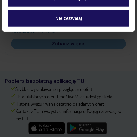
Często zadawane pytania
Jak zmienić uczestników/osobę zgłaszającą?
Nie zezwalaj
Czy w Hotelu będzie przedstawiciel TUI?
Na jakiej podstawie i gdzie otrzymam karty
pokładowe/bilety lotnicze?
Zobacz więcej
Pobierz bezpłatną aplikację TUI
Szybkie wyszukiwanie i przeglądanie ofert
Lista ulubionych ofert i możliwość ich udostępniania
Historia wyszukiwań i ostatnio oglądanych ofert
Kontakt z TUI i wszystkie informacje o Twojej rezerwacji w
myTUI