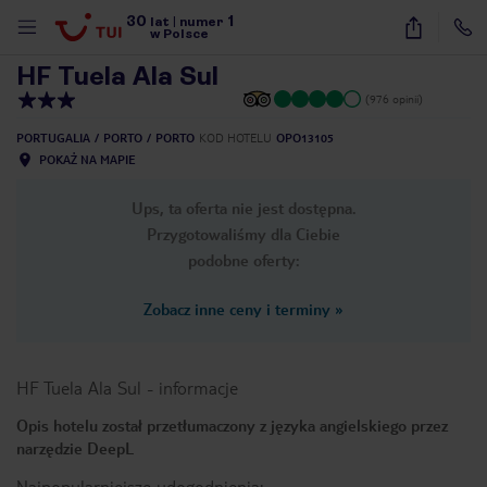
30
1
1
/
10
lat
|
numer
w Polsce
HF Tuela Ala Sul
(976 opinii)
PORTUGALIA
PORTO
PORTO
KOD HOTELU
OPO13105
POKAŻ NA MAPIE
Ups, ta oferta nie jest dostępna.
Przygotowaliśmy dla Ciebie
podobne oferty:
Zobacz inne ceny i terminy
»
HF Tuela Ala Sul
-
informacje
Opis hotelu został przetłumaczony z języka angielskiego przez
narzędzie DeepL
nute
Najpopularniejsze udogodnienia: