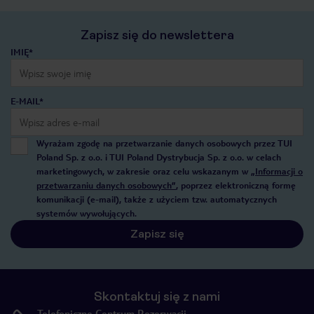
Zapisz się do newslettera
IMIĘ*
E-MAIL*
Wyrażam zgodę na przetwarzanie danych osobowych przez TUI
Poland Sp. z o.o. i TUI Poland Dystrybucja Sp. z o.o. w celach
marketingowych, w zakresie oraz celu wskazanym w
„Informacji o
przetwarzaniu danych osobowych”
, poprzez elektroniczną formę
komunikacji (e-mail), także z użyciem tzw. automatycznych
systemów wywołujących.
Zapisz się
Skontaktuj się z nami
Telefoniczne Centrum Rezerwacji