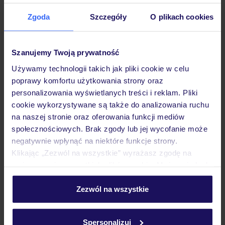
Zgoda
Szczegóły
O plikach cookies
Opinie
Szanujemy Twoją prywatność
Używamy technologii takich jak pliki cookie w celu
Pokoje
poprawy komfortu użytkowania strony oraz
personalizowania wyświetlanych treści i reklam. Pliki
cookie wykorzystywane są także do analizowania ruchu
Wyżywienie
na naszej stronie oraz oferowania funkcji mediów
społecznościowych. Brak zgody lub jej wycofanie może
negatywnie wpłynąć na niektóre funkcje strony.
Atrakcje
Klikając „Zezwól na wszystkie” wyrażasz zgodę na
umieszczenie wszystkich plików cookie. Możesz jednak
personalizować swój wybór wchodząc w zakładkę
Ważne informacje
„Szczegóły”
Zezwól na wszystkie
Szczegółowe informacje o plikach cookie znajdziesz
w
polityce plików cookies
oraz
polityce prywatności
.
Spersonalizuj