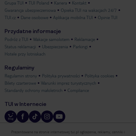
Grupa TUI
TUI Poland
Kariera
Kontakt
Gwarancja ubezpieczeniowa
Opieka TUI na wakacjach 24/7
TUI.cz
Dane osobowe
Aplikacja mobilna TUI
Opinie TUI
Przydatne informacje
Podróż z TUI
Wakacje samolotem
Reklamacje
Status reklamacji
Ubezpieczenia
Parkingi
Hotele przy lotniskach
Regulaminy
Regulamin strony
Polityka prywatności
Polityka cookies
Bilety czarterowe
Warunki imprez turystycznych
Standardy ochrony małoletnich
Compliance
TUI w Internecie
Prezentowane na stronie internetowej tui.pl ogłoszenia, reklamy, cenniki i