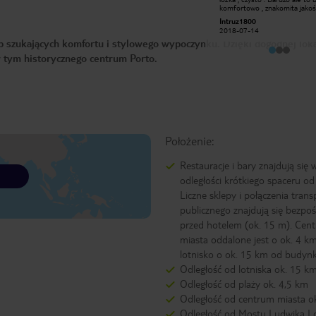
śniadania, ładny i czysty pokój -
komfortowo , znakomita jakoś
czego chcieć więcej od hotelu? Do
cenie . Do pełni szczęścia br
Małgorzata M
Intruz1800
centrum trochę daleko, ale pod
powitalnej wody . Wszystko ja
2016-12-30
2018-07-14
hotelem jest przystanek
europejskie gwiazdki przystało
 szukających komfortu i stylowego wypoczynku. Dzięki dogodnej lokal
autobusowy. Cena w stosunku do
Dobre śniadanie.
jakości jest bardzo korzystna. Gorąco
w tym historycznego centrum Porto.
polecam !
Położenie:
Restauracje i bary znajdują się 
odległości krótkiego spaceru od
Liczne sklepy i połączenia trans
publicznego znajdują się bezpo
przed hotelem (ok. 15 m). Cen
miasta oddalone jest o ok. 4 km
lotnisko o ok. 15 km od budynk
Odległość od lotniska ok. 15 k
Odległość od plaży ok. 4,5 km
Odległość od centrum miasta o
Odległość od Mostu Ludwika I 