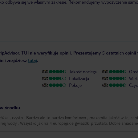
otnisko odbywa się we własnym zakresie. Rekomendujemy wypożyczenie sa
ipAdvisor. TUI nie weryfikuje opinii. Prezentujemy 5 ostatnich opinii
nii znajdziesz
tutaj
.
Jakość noclegu
Obsł
Lokalizacja
Wart
Pokoje
Czys
 w środku
łóżka , czysto . Bardzo ale to bardzo komfortowo , znakomita jakość w tej cen
lnej wody . Wszystko jak na 4 europejskie gwiazdki przystało. Dobre śniadani