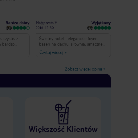
Bardzo dobry
Wyjątkowy
Małgorzata M
2016-12-30
 czyste, z
Świetny hotel - eleganckie foyer,
a bardzo
basen na dachu, siłownia, smaczne
 mogłaby być
śniadania, ładny i czysty pokój - czego
Czytaj więcej
»
arzekać.
chcieć więcej od hotelu? Do centrum
żna dojechać
trochę daleko, ale pod hotelem jest
 plażę jak i do
przystanek autobusowy. Cena w
Zobacz więcej opinii
»
 uwagi.
stosunku do jakości jest bardzo
korzystna. Gorąco polecam !
Większość Klientów