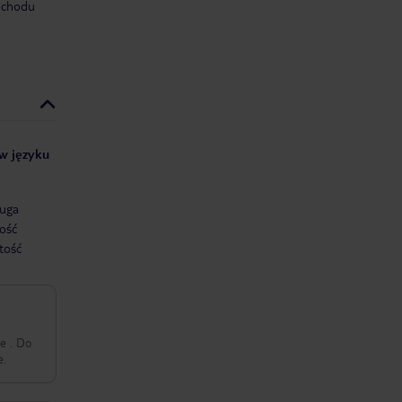
mochodu
 w języku
uga
ość
tość
ie . Do
e.