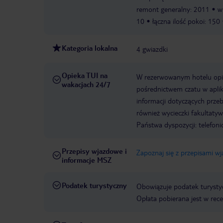
remont generalny: 2011
w
10
łączna ilość pokoi: 150
Kategoria lokalna
4 gwiazdki
Opieka TUI na
W rezerwowanym hotelu opiek
wakacjach 24/7
pośrednictwem czatu w aplik
informacji dotyczących prze
również wycieczki fakultaty
Państwa dyspozycji: telefon
Przepisy wjazdowe i
Zapoznaj się z przepisami w
informacje MSZ
Podatek turystyczny
Obowiązuje podatek turystyc
Opłata pobierana jest w rece