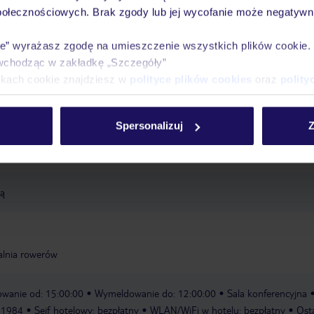
połecznościowych. Brak zgody lub jej wycofanie może negatywni
óży
Tylko u nas opieka na
10
30 lat w Polsce
wakacjach 24/7
ie” wyrażasz zgodę na umieszczenie wszystkich plików cookie
wchodząc w zakładkę „Szczegóły”
ikach cookie znajdziesz w
polityce plików cookies
oraz
polity
Ważn
Pokoje
Wyżywienie
Atrakcje
infor
Spersonalizuj
Z
tą
alnia rowerów
wanie od: 15:00:00
Wymeldowanie do: 12:00:00
Sala konferencyjna
: 1984
Sejf hotelowy: bezpłatny
WLAN/WiFi w hotelu: bezpłatny
Ost