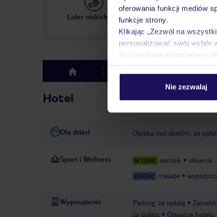
oferowania funkcji mediów s
Największe biuro podr
Lider niskich cen
funkcje strony.
w Polsce
Klikając „Zezwól na wszystk
personalizować swój wybór 
Szczegółowe informacje o pl
Hotel
Opinie
top
Nie zezwalaj
Hotel
Dla dzieci
Opieka nad dziećmi: za opła
Sport i Wellness
aerobik
siłownia
W CENIE
masaże
wypożycz
PŁATNE
Wyposażenie
Parking: za opłatą
Zameldo
za opłatą
Otwarcie hotelu