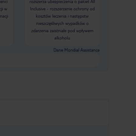
ienci
rozszerza ubezpieczenia o pakiet All
ji w
Inclusive - rozszerzenie ochrony od
nacji
kosztów leczenia i następstw
nieszczęśliwych wypadków o
zdarzenia zaistniałe pod wpływem
alkoholu
Dane Mondial Assistance