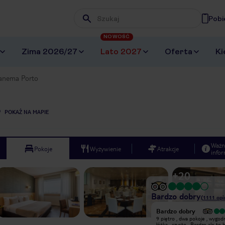
Pobi
Wpisz frazę, której szukasz
NOWOŚĆ
Zima 2026/27
Lato 2027
Oferta
Ki
anema Porto
POKAŻ NA MAPIE
Ważn
Pokoje
Wyżywienie
Atrakcje
infor
+
20
Bardzo dobry
(
1111
opi
Wyjątkowy
Bardzo dobry
Świetny hotel - eleganckie foyer,
9 piętro , dwa pokoje , wygod
basen na dachu, siłownia, smaczne
łóżka , czysto . Bardzo ale to 