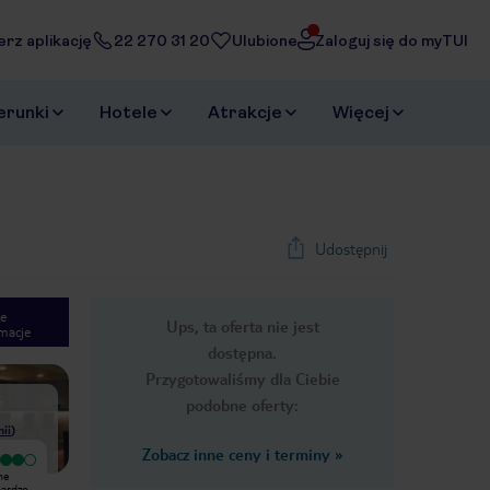
erz aplikację
22 270 31 20
Ulubione
Zaloguj się do myTUI
erunki
Hotele
Atrakcje
Więcej
Udostępnij
e
Ups, ta oferta nie jest
macje
1
/
26
dostępna.
Next slide
Przygotowaliśmy dla Ciebie
podobne oferty:
nii
)
Zobacz inne ceny i terminy
»
Bardzo dobry
Wyjątkowy
ne
Miejsce bardzo zadbane, czyste, z
Świetny hotel - eleganckie foyer,
bardzo
miłą obsługą. Śniadania bardzo
basen na dachu, siłownia, smaczne