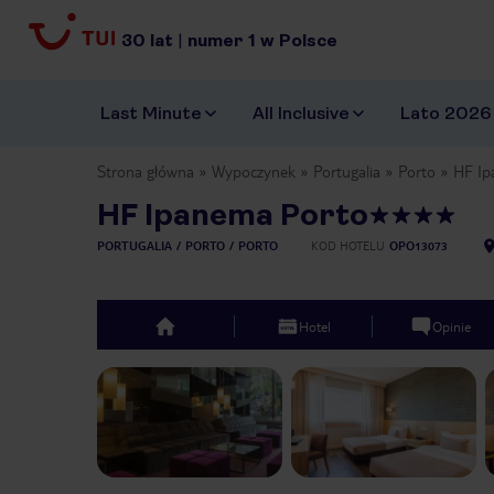
30
lat
|
numer
1
w Polsce
Last Minute
All Inclusive
Lato 2026
Strona główna
Wypoczynek
Portugalia
Porto
HF Ip
HF Ipanema Porto
PORTUGALIA
PORTO
PORTO
KOD HOTELU
OPO13073
Hotel
Opinie
top
Previous slide