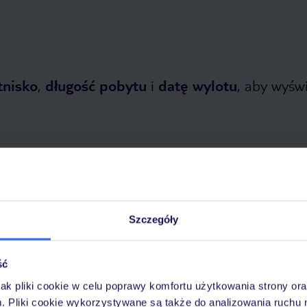
tnisko
,
długość pobytu
i
datę wylotu
, aby wyświe
opada 2026
do
31 marca 2027
Szczegóły
Dlaczego warto wybrać TUI?
ść
jak pliki cookie w celu poprawy komfortu użytkowania strony or
m. Pliki cookie wykorzystywane są także do analizowania ruchu 