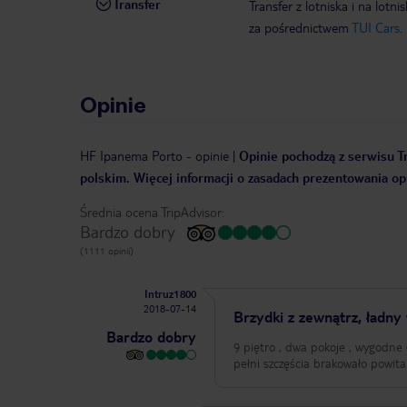
Transfer
Transfer z lotniska i na l
za pośrednictwem
TUI Cars
.
Opinie
HF Ipanema Porto
-
opinie
|
Opinie pochodzą z serwisu Tr
polskim. Więcej informacji o zasadach prezentowania opi
Średnia ocena TripAdvisor:
Bardzo dobry
(1111 opinii)
Intruz1800
2018-07-14
Brzydki z zewnątrz, ładny
Bardzo dobry
9 piętro , dwa pokoje , wygodne 
pełni szczęścia brakowało powita