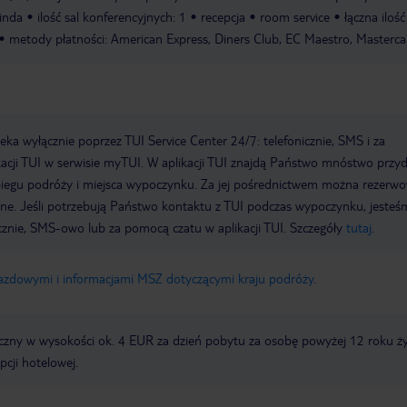
inda
ilość sal konferencyjnych: 1
recepcja
room service
łączna ilość
metody płatności: American Express, Diners Club, EC Maestro, Masterca
a wyłącznie poprzez TUI Service Center 24/7: telefonicznie, SMS i za
acji TUI w serwisie myTUI. W aplikacji TUI znajdą Państwo mnóstwo przy
biegu podróży i miejsca wypoczynku. Za jej pośrednictwem można rezerw
wne. Jeśli potrzebują Państwo kontaktu z TUI podczas wypoczynku, jeste
icznie, SMS-owo lub za pomocą czatu w aplikacji TUI. Szczegóły
tutaj
.
jazdowymi i informacjami MSZ dotyczącymi kraju podróży
.
zny w wysokości ok. 4 EUR za dzień pobytu za osobę powyżej 12 roku ży
pcji hotelowej.