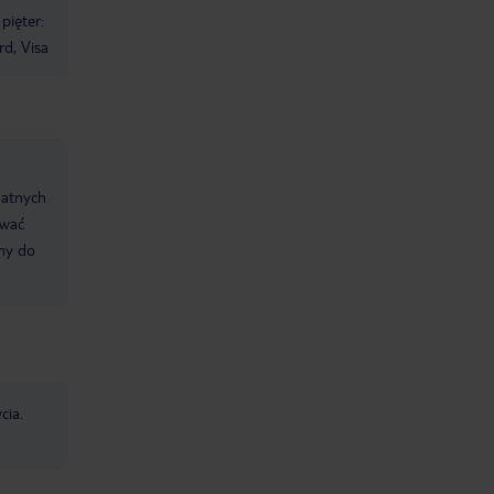
 pięter:
rd, Visa
datnych
ować
śmy do
cia.