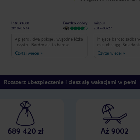
Bardzo dobry
Intruz1800
micpur
2018-07-14
2017-08-27
9 piętro , dwa pokoje , wygodne łóżka
Miejsce bardzo zadbane,
, czysto . Bardzo ale to bardzo
miłą obsługą. Śniadani
komfortowo , znakomita jakość w tej
przeciętne. Lokalizacja
Czytaj więcej
»
Czytaj więcej
»
cenie . Do pełni szczęścia brakowało
lepsza, ale nie ma co n
powitalnej wody . Wszystko jak na 4
Jednym autobusem mo
europejskie gwiazdki przystało. Dobre
zarówno na dworzec, na
śniadanie.
centrum. Miejsce warte
Rozszerz ubezpieczenie i ciesz się wakacjami w pełni
689 420 zł
Aż 9002