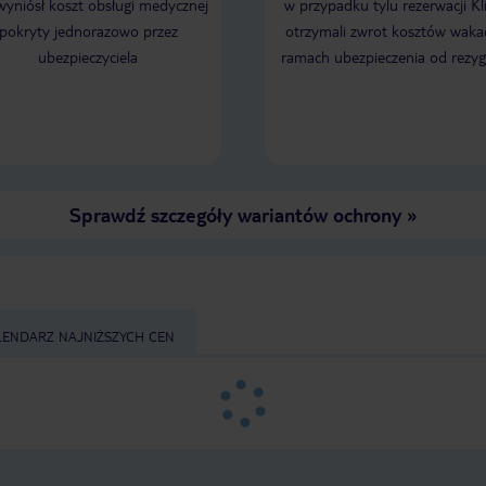
 wyniósł koszt obsługi medycznej
w przypadku tylu rezerwacji Kl
pokryty jednorazowo przez
otrzymali zwrot kosztów wakac
ubezpieczyciela
ramach ubezpieczenia od rezyg
Sprawdź szczegóły wariantów ochrony
»
LENDARZ NAJNIŻSZYCH CEN