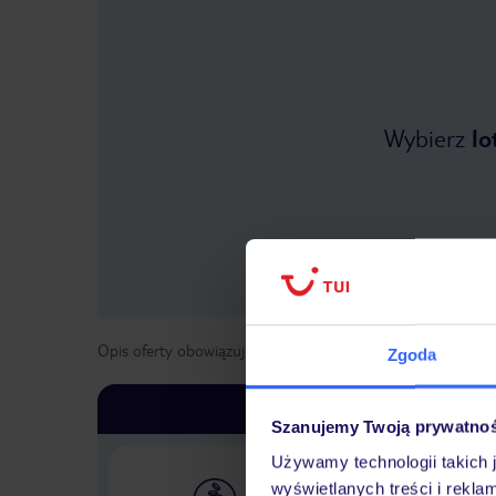
Wybierz
lo
Opis oferty obowiązuje dla wyjazdów w terminie
od
1 list
Zgoda
Szanujemy Twoją prywatno
Używamy technologii takich 
wyświetlanych treści i rekla