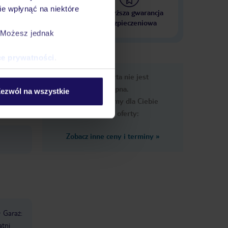
e wpłynąć na niektóre
 000 hoteli w ponad 50
Najwyższa gwarancja
krajach
ubezpieczeniowa
. Możesz jednak
ce prywatności
.
e
Ups, ta oferta nie jest
macje
dostępna.
ezwól na wszystkie
Przygotowaliśmy dla Ciebie
podobne oferty:
Zobacz inne ceny i terminy
»
Garaż:
atni