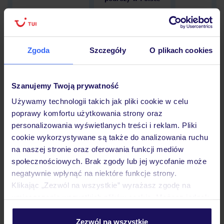
Zgoda
Szczegóły
O plikach cookies
Hotel
Szanujemy Twoją prywatność
Opinie
Używamy technologii takich jak pliki cookie w celu
poprawy komfortu użytkowania strony oraz
personalizowania wyświetlanych treści i reklam. Pliki
Pokoje
cookie wykorzystywane są także do analizowania ruchu
na naszej stronie oraz oferowania funkcji mediów
społecznościowych. Brak zgody lub jej wycofanie może
negatywnie wpłynąć na niektóre funkcje strony.
Wyżywienie
Klikając „Zezwól na wszystkie” wyrażasz zgodę na
umieszczenie wszystkich plików cookie. Możesz jednak
personalizować swój wybór wchodząc w zakładkę
Atrakcje
„Szczegóły”
Zezwól na wszystkie