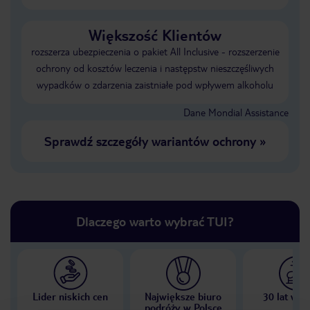
Większość Klientów
rozszerza ubezpieczenia o pakiet All Inclusive - rozszerzenie
ochrony od kosztów leczenia i następstw nieszczęśliwych
wypadków o zdarzenia zaistniałe pod wpływem alkoholu
Dane Mondial Assistance
Sprawdź szczegóły wariantów ochrony
»
Dlaczego warto wybrać TUI?
Lider niskich cen
Największe biuro
30 lat w P
podróży w Polsce