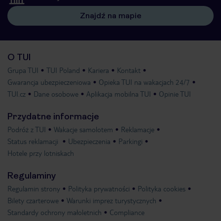
Znajdź na mapie
O TUI
Grupa TUI
TUI Poland
Kariera
Kontakt
Gwarancja ubezpieczeniowa
Opieka TUI na wakacjach 24/7
TUI.cz
Dane osobowe
Aplikacja mobilna TUI
Opinie TUI
Przydatne informacje
Podróż z TUI
Wakacje samolotem
Reklamacje
Status reklamacji
Ubezpieczenia
Parkingi
Hotele przy lotniskach
Regulaminy
Regulamin strony
Polityka prywatności
Polityka cookies
Bilety czarterowe
Warunki imprez turystycznych
Standardy ochrony małoletnich
Compliance