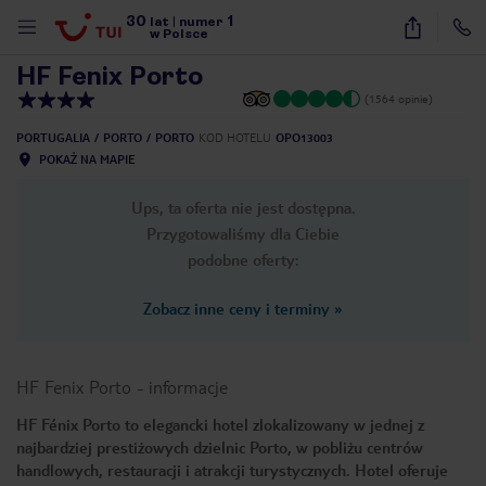
30
1
1
/
28
lat
|
numer
w Polsce
HF Fenix Porto
(1564 opinie)
PORTUGALIA
PORTO
PORTO
KOD HOTELU
OPO13003
POKAŻ NA MAPIE
Ups, ta oferta nie jest dostępna.
Przygotowaliśmy dla Ciebie
podobne oferty:
Zobacz inne ceny i terminy
»
HF Fenix Porto
-
informacje
HF Fénix Porto to elegancki hotel zlokalizowany w jednej z
najbardziej prestiżowych dzielnic Porto, w pobliżu centrów
nute
handlowych, restauracji i atrakcji turystycznych. Hotel oferuje