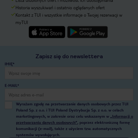
Lista ulubionych ofert i możliwość ich udostępniania
Historia wyszukiwań i ostatnio oglądanych ofert
Kontakt z TUI i wszystkie informacje o Twojej rezerwacji w
myTUI
Zapisz się do newslettera
IMIĘ*
E-MAIL*
Wyrażam zgodę na przetwarzanie danych osobowych przez TUI
Poland Sp. z o.o. i TUI Poland Dystrybucja Sp. z o.o. w celach
marketingowych, w zakresie oraz celu wskazanym w
„Informacji o
przetwarzaniu danych osobowych”
, poprzez elektroniczną formę
komunikacji (e-mail), także z użyciem tzw. automatycznych
systemów wywołujących.