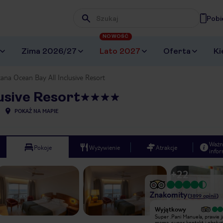
Pobi
Wpisz frazę, której szukasz
NOWOŚĆ
Zima 2026/27
Lato 2027
Oferta
Ki
ana Ocean Bay All Inclusive Resort
usive Resort
POKAŻ NA MAPIE
Ważn
Pokoje
Wyżywienie
Atrakcje
infor
+
22
Znakomity
(
3899
opinii
)
Wyjątkowy
Wyjątkowy
Fantastyczny hotel z pięknym
Super .Pani Manuela, prawie j
widokiem
mama ,super kontakt i obsług