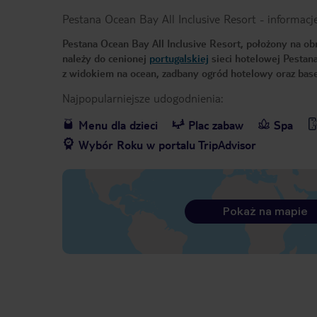
Pestana Ocean Bay All Inclusive Resort
-
informacj
Pestana Ocean Bay All Inclusive Resort, położony na ob
należy do cenionej
portugalskiej
sieci hotelowej Pestan
z widokiem na ocean, zadbany ogród hotelowy oraz base
Najpopularniejsze udogodnienia:
Menu dla dzieci
Plac zabaw
Spa
Wybór Roku w portalu TripAdvisor
Pokaż na mapie