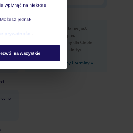
e wpłynąć na niektóre
. Możesz jednak
e
Ups, ta oferta nie jest
macje
ce prywatności
.
dostępna.
Przygotowaliśmy dla Ciebie
podobne oferty:
ezwól na wszystkie
Zobacz inne ceny i terminy
»
eci
 cenie,
w