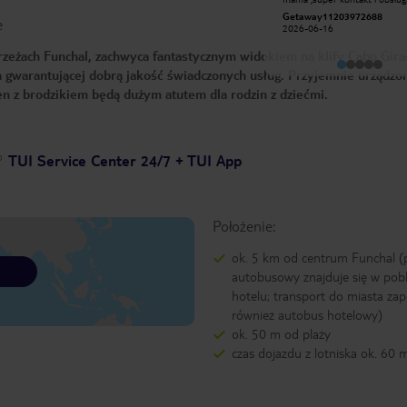
Hubert B
Getaway11203972688
e
2026-02-14
2026-06-16
rzeżach Funchal, zachwyca fantastycznym widokiem na klify Cabo Gira
a gwarantującej dobrą jakość świadczonych usług. Przyjemnie urządzo
n z brodzikiem będą dużym atutem dla rodzin z dziećmi.
TUI Service Center 24/7 + TUI App
Położenie:
ok. 5 km od centrum Funchal (
autobusowy znajduje się w pobl
hotelu; transport do miasta za
również autobus hotelowy)
ok. 50 m od plaży
czas dojazdu z lotniska ok. 60 