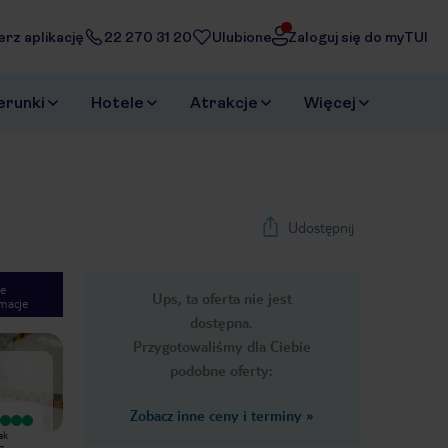
erz aplikację
22 270 31 20
Ulubione
Zaloguj się do myTUI
erunki
Hotele
Atrakcje
Więcej
Udostępnij
e
Ups, ta oferta nie jest
macje
1
/
28
dostępna.
Next slide
Przygotowaliśmy dla Ciebie
podobne oferty:
Zobacz inne ceny i terminy
»
Wyjątkowy
Wyjątkowy
ak
Wspaniały personel . Bardzo miła
Bardzo udany pobyt bardzo
a
obsługa . Szczególnie Gabriela Santos
Przyjazna i miła obsługa wszystko na