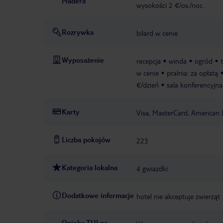
Madera
wysokości 2 €/os./noc.
Rozrywka
bilard w cenie
Wyposażenie
recepcja
winda
ogród
w cenie
pralnia: za opłatą
€/dzień
sala konferencyjna
Karty
Visa, MasterCard, American 
Liczba pokojów
223
Kategoria lokalna
4 gwiazdki
Dodatkowe informacje
hotel nie akceptuje zwierząt
Opieka TUI na