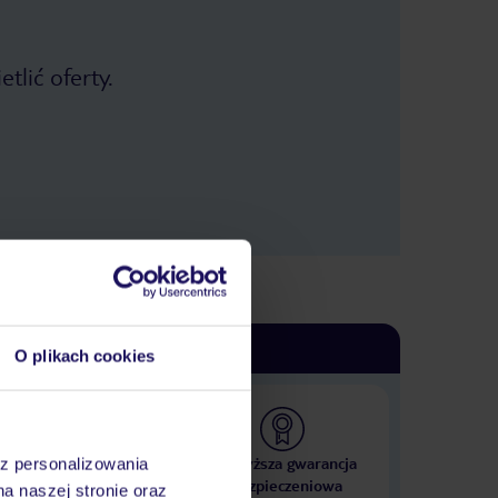
tlić oferty.
O plikach cookies
 000 hoteli w ponad 50
Najwyższa gwarancja
az personalizowania
krajach
ubezpieczeniowa
na naszej stronie oraz