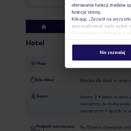
oferowania funkcji mediów s
funkcje strony.
Klikając „Zezwól na wszystk
personalizować swój wybór 
Hotel
Opinie
top
Szczegółowe informacje o pl
Hotel
Nie zezwalaj
Plaża
ok. 50 m od plaży
publicz
Dla dzieci
łóżeczka dla dzieci: w cenie
Basen
baseny: 2
basen: w cenie, 
zewnętrzny, ze słodką wodą
zewnętrznym
ręczniki: w c
Podatek turystyczny
Na Maderze obowiązuje podat