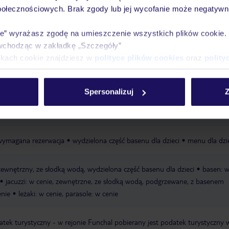
połecznościowych. Brak zgody lub jej wycofanie może negatywni
ie” wyrażasz zgodę na umieszczenie wszystkich plików cookie
Ważn
wchodząc w zakładkę „Szczegóły”
Pokoje
Wyżywienie
Atrakcje
infor
ikach cookie znajdziesz w
polityce plików cookies
oraz
polity
Spersonalizuj
Z
na
piaszczysto-żwirowa
ciemny piasek
ręczniki w cenie
, wymagana rezerwacja
wydzielona część basenu dla dzieci
menu dla dzi
zewnętrzny, ze słodką wodą, wydzielona część basenu dla dzieci
basen: w
jacuzzi: w cenie, zewnętrzne, ze słodką wodą, podgrzewane, z basenem
enie
leżaki: w cenie, parasole: w cenie
ek turystyczny - w rejonie Funchal pobierany jest podatek turystyczny 