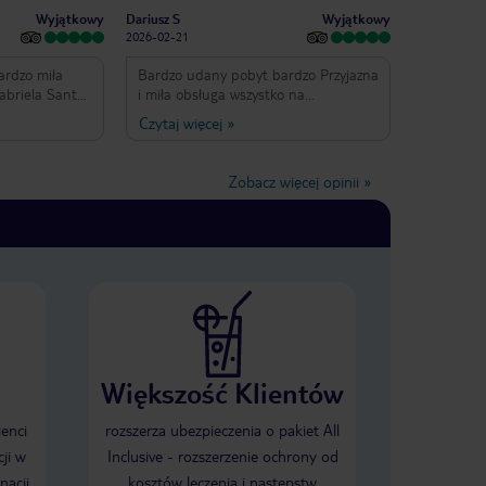
Wyjątkowy
Wyjątkowy
Dariusz S
2026-02-21
Bardzo udany pobyt bardzo Przyjazna
Gabriela Santos
i miła obsługa wszystko na
najwyższym poziomie. podczas pobytu
Czytaj więcej
»
miałem urodziny i obsługa Hotelowa
w ramach prezentu dała mi
szampana do pokoju. cudowne
Zobacz więcej opinii
»
przeżycia
Większość Klientów
ienci
rozszerza ubezpieczenia o pakiet All
ji w
Inclusive - rozszerzenie ochrony od
nacji
kosztów leczenia i następstw