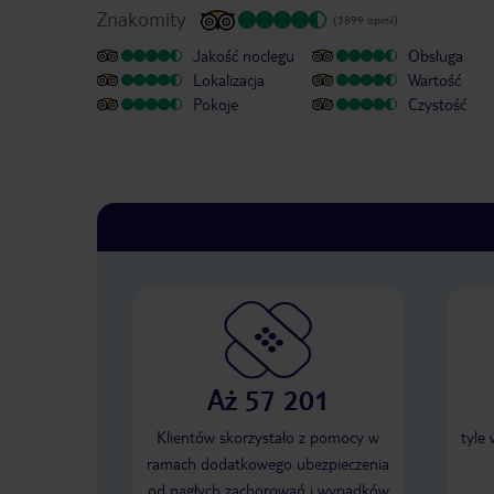
Znakomity
(3899 opinii)
Jakość noclegu
Obsługa
Lokalizacja
Wartość
Pokoje
Czystość
Aż 57 201
Klientów skorzystało z pomocy w
tyle
ramach dodatkowego ubezpieczenia
od nagłych zachorowań i wypadków