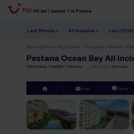
30
lat
|
numer
1
w Polsce
Last Minute
All Inclusive
Lato 2026
Strona główna
Wypoczynek
Portugalia
Madera
Pest
Pestana Ocean Bay All Incl
PORTUGALIA
MADERA
FUNCHAL
KOD HOTELU
FNC11028
Hotel
Opinie
top
Previous slide