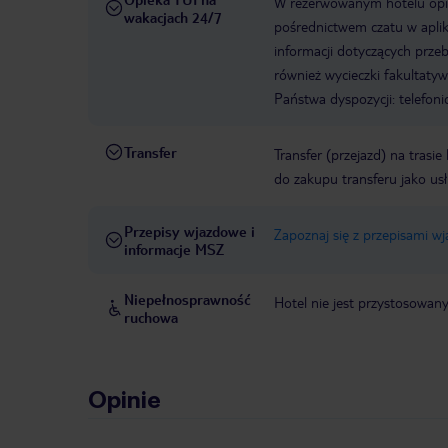
W rezerwowanym hotelu opiek
wakacjach 24/7
pośrednictwem czatu w aplik
informacji dotyczących prze
również wycieczki fakultaty
Państwa dyspozycji: telefon
Transfer
Transfer (przejazd) na trasi
do zakupu transferu jako us
Przepisy wjazdowe i
Zapoznaj się z przepisami w
informacje MSZ
Niepełnosprawność
Hotel nie jest przystosowan
ruchowa
Opinie