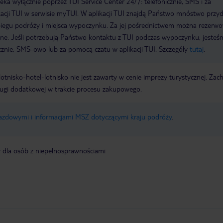
a wyłącznie poprzez TUI Service Center 24/7: telefonicznie, SMS i za
acji TUI w serwisie myTUI. W aplikacji TUI znajdą Państwo mnóstwo przy
biegu podróży i miejsca wypoczynku. Za jej pośrednictwem można rezerw
wne. Jeśli potrzebują Państwo kontaktu z TUI podczas wypoczynku, jeste
icznie, SMS-owo lub za pomocą czatu w aplikacji TUI. Szczegóły
tutaj
.
e lotnisko-hotel-lotnisko nie jest zawarty w cenie imprezy turystycznej. Za
ługi dodatkowej w trakcie procesu zakupowego.
jazdowymi i informacjami MSZ dotyczącymi kraju podróży
.
y dla osób z niepełnosprawnościami