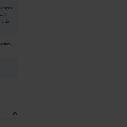
datnych
ować
śmy do
chęcamy