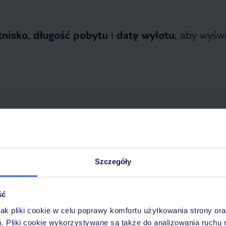
tnisko
,
długość pobytu
i
datę wylotu
, aby wyświe
 2026
do
5 listopada 2026
Dlaczego warto wybrać TUI?
Szczegóły
ść
óży
Tylko u nas opieka na
10
jak pliki cookie w celu poprawy komfortu użytkowania strony or
30 lat w Polsce
wakacjach 24/7
m. Pliki cookie wykorzystywane są także do analizowania ruchu 