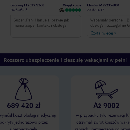
Wyjątkowy
Getaway11203972688
Climber61992356884
2026-06-16
2026-03-17
Super .Pani Manuela, prawie jak
Wspaniały personel . Bardzo miła
mama ,super kontakt i obsługa
obsługa . Szczególnie 
🥰🩷 dziękujemy !
Czytaj więcej
»
Rozszerz ubezpieczenie i ciesz się wakacjami w pełni
689 420 zł
Aż 9002
 wyniósł koszt obsługi medycznej
w przypadku tylu rezerwacji Kl
pokryty jednorazowo przez
otrzymali zwrot kosztów wakac
ubezpieczyciela
ramach ubezpieczenia od rezyg