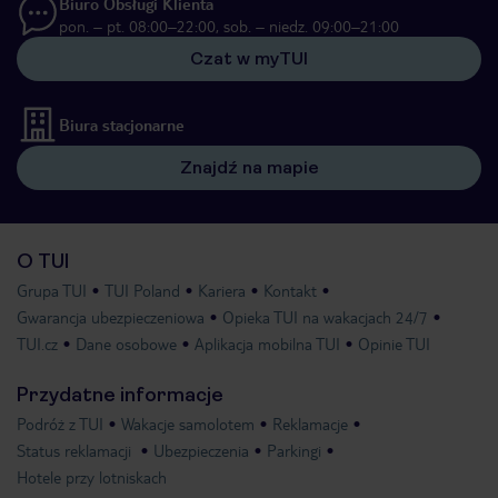
Biuro Obsługi Klienta
pon. – pt. 08:00–22:00, sob. – niedz. 09:00–21:00
Czat w myTUI
Biura stacjonarne
Znajdź na mapie
O TUI
Grupa TUI
TUI Poland
Kariera
Kontakt
Gwarancja ubezpieczeniowa
Opieka TUI na wakacjach 24/7
TUI.cz
Dane osobowe
Aplikacja mobilna TUI
Opinie TUI
Przydatne informacje
Podróż z TUI
Wakacje samolotem
Reklamacje
Status reklamacji
Ubezpieczenia
Parkingi
Hotele przy lotniskach