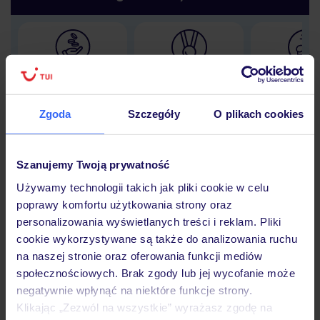
Lider niskich cen
Największe biuro
30 lat w P
podróży w Polsce
Zgoda
Szczegóły
O plikach cookies
Szanujemy Twoją prywatność
Hotel
Używamy technologii takich jak pliki cookie w celu
poprawy komfortu użytkowania strony oraz
personalizowania wyświetlanych treści i reklam. Pliki
Opinie
cookie wykorzystywane są także do analizowania ruchu
na naszej stronie oraz oferowania funkcji mediów
społecznościowych. Brak zgody lub jej wycofanie może
Pokoje
negatywnie wpłynąć na niektóre funkcje strony.
Klikając „Zezwól na wszystkie” wyrażasz zgodę na