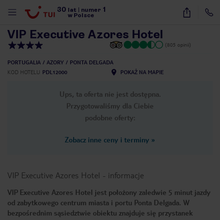
30
1
1
/
23
lat
|
numer
w Polsce
VIP Executive Azores Hotel
(805 opinii)
PORTUGALIA
AZORY
PONTA DELGADA
KOD HOTELU
PDL12000
POKAŻ NA MAPIE
Ups, ta oferta nie jest dostępna.
Przygotowaliśmy dla Ciebie
podobne oferty:
Zobacz inne ceny i terminy
»
VIP Executive Azores Hotel
-
informacje
VIP Executive Azores Hotel jest położony zaledwie 5 minut jazdy
od zabytkowego centrum miasta i portu Ponta Delgada. W
nute
bezpośrednim sąsiedztwie obiektu znajduje się przystanek