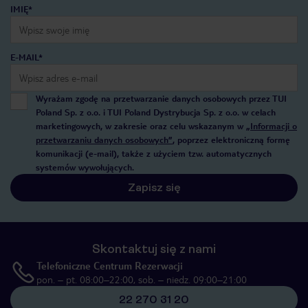
IMIĘ*
E-MAIL*
Wyrażam zgodę na przetwarzanie danych osobowych przez TUI
Poland Sp. z o.o. i TUI Poland Dystrybucja Sp. z o.o. w celach
marketingowych, w zakresie oraz celu wskazanym w
„Informacji o
przetwarzaniu danych osobowych”
, poprzez elektroniczną formę
komunikacji (e-mail), także z użyciem tzw. automatycznych
systemów wywołujących.
Zapisz się
Skontaktuj się z nami
Telefoniczne Centrum Rezerwacji
pon. – pt. 08:00–22:00, sob. – niedz. 09:00–21:00
22 270 31 20