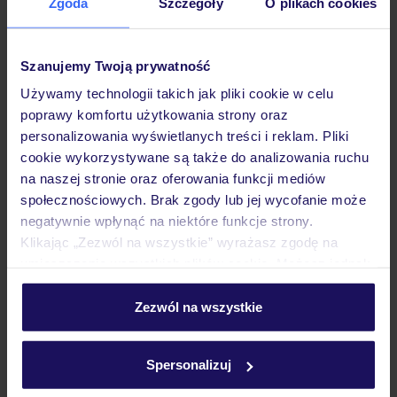
Zgoda
Szczegóły
O plikach cookies
Szanujemy Twoją prywatność
Hotel
Używamy technologii takich jak pliki cookie w celu
poprawy komfortu użytkowania strony oraz
Pokoje
personalizowania wyświetlanych treści i reklam. Pliki
cookie wykorzystywane są także do analizowania ruchu
na naszej stronie oraz oferowania funkcji mediów
społecznościowych. Brak zgody lub jej wycofanie może
Atrakcje
negatywnie wpłynąć na niektóre funkcje strony.
Klikając „Zezwól na wszystkie” wyrażasz zgodę na
umieszczenie wszystkich plików cookie. Możesz jednak
Ważne informacje
personalizować swój wybór wchodząc w zakładkę
„Szczegóły”
Zezwól na wszystkie
Szczegółowe informacje o plikach cookie znajdziesz
Często zadawane pytania
w
polityce plików cookies
oraz
polityce prywatności
.
Spersonalizuj
Jak zmienić uczestników/osobę zgłaszającą?