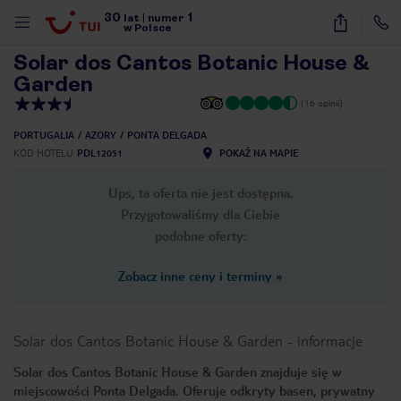
30
1
1
/
22
lat
|
numer
w Polsce
Solar dos Cantos Botanic House &
Garden
(16 opinii)
PORTUGALIA
AZORY
PONTA DELGADA
KOD HOTELU
PDL12051
POKAŻ NA MAPIE
Ups, ta oferta nie jest dostępna.
Przygotowaliśmy dla Ciebie
podobne oferty:
Zobacz inne ceny i terminy
»
Solar dos Cantos Botanic House & Garden
-
informacje
Solar dos Cantos Botanic House & Garden znajduje się w
nute
miejscowości Ponta Delgada. Oferuje odkryty basen, prywatny