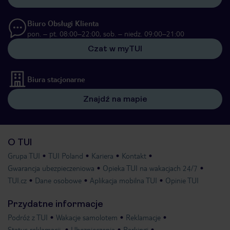
Biuro Obsługi Klienta
pon. – pt. 08:00–22:00, sob. – niedz. 09:00–21:00
Czat w myTUI
Biura stacjonarne
Znajdź na mapie
O TUI
Grupa TUI
TUI Poland
Kariera
Kontakt
Gwarancja ubezpieczeniowa
Opieka TUI na wakacjach 24/7
TUI.cz
Dane osobowe
Aplikacja mobilna TUI
Opinie TUI
Przydatne informacje
Podróż z TUI
Wakacje samolotem
Reklamacje
Status reklamacji
Ubezpieczenia
Parkingi