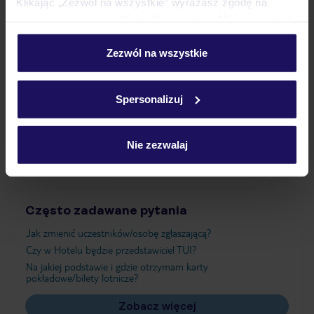
Klikając „Zezwól na wszystkie” wyrażasz zgodę na
umieszczenie wszystkich plików cookie. Możesz jednak
personalizować swój wybór wchodząc w zakładkę
Wyżywienie
„Szczegóły”
Zezwól na wszystkie
Szczegółowe informacje o plikach cookie znajdziesz
w
polityce plików cookies
oraz
polityce prywatności
.
Atrakcje
Spersonalizuj
Nie zezwalaj
Ważne informacje
Często zadawane pytania
Jak zmienić uczestników/osobę zgłaszającą?
Czy w Hotelu będzie przedstawiciel TUI?
Na jakiej podstawie i gdzie otrzymam karty
pokładowe/bilety lotnicze?
Zobacz więcej