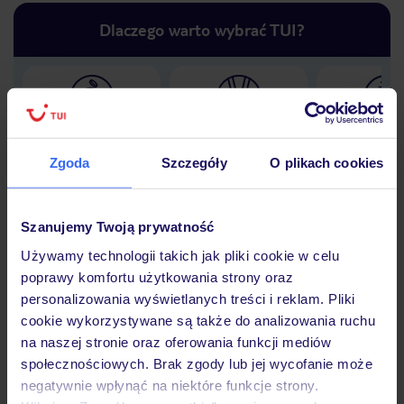
Dlaczego warto wybrać TUI?
Lider niskich cen
Największe biuro
30 lat w P
podróży w Polsce
Zgoda
Szczegóły
O plikach cookies
Szanujemy Twoją prywatność
Używamy technologii takich jak pliki cookie w celu
Hotel
poprawy komfortu użytkowania strony oraz
personalizowania wyświetlanych treści i reklam. Pliki
cookie wykorzystywane są także do analizowania ruchu
Opinie
na naszej stronie oraz oferowania funkcji mediów
społecznościowych. Brak zgody lub jej wycofanie może
negatywnie wpłynąć na niektóre funkcje strony.
Pokoje