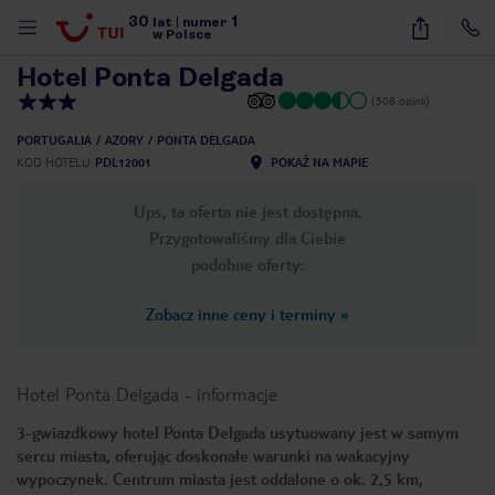
30
1
1
/
25
lat
|
numer
w Polsce
Hotel Ponta Delgada
(508 opinii)
PORTUGALIA
AZORY
PONTA DELGADA
KOD HOTELU
PDL12001
POKAŻ NA MAPIE
Ups, ta oferta nie jest dostępna.
Przygotowaliśmy dla Ciebie
podobne oferty:
Zobacz inne ceny i terminy
»
Hotel Ponta Delgada
-
informacje
3-gwiazdkowy hotel Ponta Delgada usytuowany jest w samym
sercu miasta, oferując doskonałe warunki na wakacyjny
nute
wypoczynek. Centrum miasta jest oddalone o ok. 2,5 km,