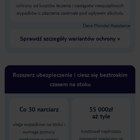
ochrony od kosztów leczenia i następstw nieszczęśliwych
wypadków o zdarzenia zaistniałe pod wpływem alkoholu
Dane Mondial Assistance
Sprawdź szczegóły wariantów ochrony
»
Rozszerz ubezpieczenie i ciesz się beztroskim
czasem na stoku
Co
30
narciarz
55 000zł
aż tyle
ulega wypadkowi na stoku i
kosztował najdroższy
wymaga pomocy
transport medyczny ze
medycznej w postaci