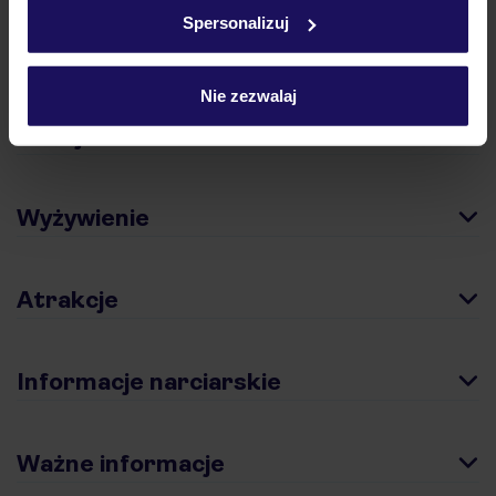
w
polityce plików cookies
oraz
polityce prywatności
.
Spersonalizuj
Opinie
Nie zezwalaj
Pokoje
Wyżywienie
Atrakcje
Informacje narciarskie
Ważne informacje