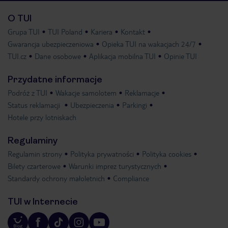
O TUI
Grupa TUI
TUI Poland
Kariera
Kontakt
Gwarancja ubezpieczeniowa
Opieka TUI na wakacjach 24/7
TUI.cz
Dane osobowe
Aplikacja mobilna TUI
Opinie TUI
Przydatne informacje
Podróż z TUI
Wakacje samolotem
Reklamacje
Status reklamacji
Ubezpieczenia
Parkingi
Hotele przy lotniskach
Regulaminy
Regulamin strony
Polityka prywatności
Polityka cookies
Bilety czarterowe
Warunki imprez turystycznych
Standardy ochrony małoletnich
Compliance
TUI w Internecie