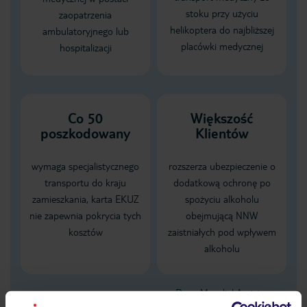
stoku przy użyciu
zaopatrzenia
helikoptera do najbliższej
ambulatoryjnego lub
placówki medycznej
hospitalizacji
Co 50
Większość
poszkodowany
Klientów
wymaga specjalistycznego
rozszerza ubezpieczenie o
transportu do kraju
dodatkową ochronę po
zamieszkania, karta EKUZ
spożyciu alkoholu
nie zapewnia pokrycia tych
obejmującą NNW
kosztów
zaistniałych pod wpływem
alkoholu
Dane Mondial Assistance