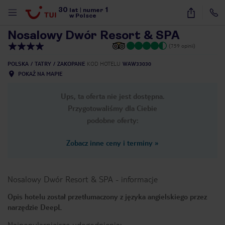
30
1
1
/
24
lat
|
numer
w Polsce
Nosalowy Dwór Resort & SPA
(759 opinii)
POLSKA
TATRY
ZAKOPANE
KOD HOTELU
WAW33030
POKAŻ NA MAPIE
Ups, ta oferta nie jest dostępna.
Przygotowaliśmy dla Ciebie
podobne oferty:
Zobacz inne ceny i terminy
»
Nosalowy Dwór Resort & SPA
-
informacje
Opis hotelu został przetłumaczony z języka angielskiego przez
narzędzie DeepL
nute
Najpopularniejsze udogodnienia: