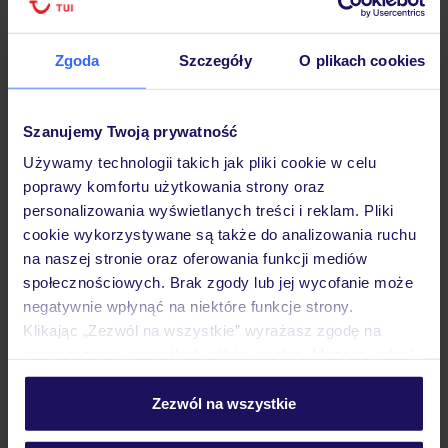
Sprawdź szczegóły
wariantów ochrony »
Zgoda
Szczegóły
O plikach cookies
Szanujemy Twoją prywatność
Dlaczego warto wybrać TUI?
Używamy technologii takich jak pliki cookie w celu
poprawy komfortu użytkowania strony oraz
personalizowania wyświetlanych treści i reklam. Pliki
cookie wykorzystywane są także do analizowania ruchu
na naszej stronie oraz oferowania funkcji mediów
Lider niskich cen
Największe biuro
30 lat w P
społecznościowych. Brak zgody lub jej wycofanie może
podróży w Polsce
negatywnie wpłynąć na niektóre funkcje strony.
Klikając „Zezwól na wszystkie” wyrażasz zgodę na
umieszczenie wszystkich plików cookie. Możesz jednak
personalizować swój wybór wchodząc w zakładkę
„Szczegóły”
Zezwól na wszystkie
Hotel
Szczegółowe informacje o plikach cookie znajdziesz