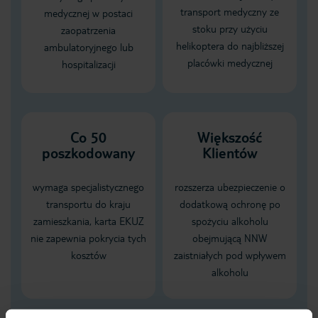
transport medyczny ze
medycznej w postaci
stoku przy użyciu
zaopatrzenia
helikoptera do najbliższej
ambulatoryjnego lub
placówki medycznej
hospitalizacji
Co 50
Większość
poszkodowany
Klientów
wymaga specjalistycznego
rozszerza ubezpieczenie o
transportu do kraju
dodatkową ochronę po
zamieszkania, karta EKUZ
spożyciu alkoholu
nie zapewnia pokrycia tych
obejmującą NNW
kosztów
zaistniałych pod wpływem
alkoholu
Dane Mondial Assistance