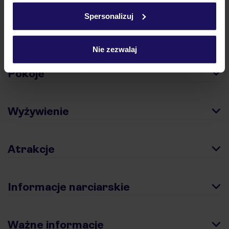
w
polityce plików cookies
oraz
polityce prywatności
.
Spersonalizuj
Opinie
Nie zezwalaj
Pokoje
Wyżywienie
Atrakcje
Informacje narciarskie
Ważne informacje