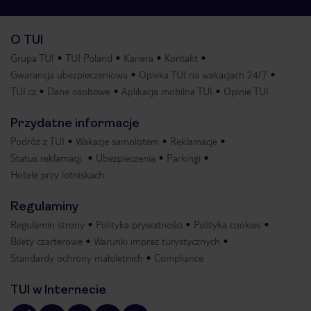
O TUI
Grupa TUI
TUI Poland
Kariera
Kontakt
Gwarancja ubezpieczeniowa
Opieka TUI na wakacjach 24/7
TUI.cz
Dane osobowe
Aplikacja mobilna TUI
Opinie TUI
Przydatne informacje
Podróż z TUI
Wakacje samolotem
Reklamacje
Status reklamacji
Ubezpieczenia
Parkingi
Hotele przy lotniskach
Regulaminy
Regulamin strony
Polityka prywatności
Polityka cookies
Bilety czarterowe
Warunki imprez turystycznych
Standardy ochrony małoletnich
Compliance
TUI w Internecie