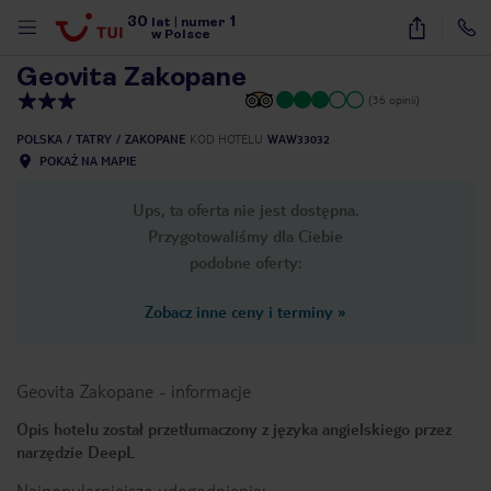
30
1
1
/
36
lat
|
numer
w Polsce
Geovita Zakopane
(36 opinii)
POLSKA
TATRY
ZAKOPANE
KOD HOTELU
WAW33032
POKAŻ NA MAPIE
Ups, ta oferta nie jest dostępna.
Przygotowaliśmy dla Ciebie
podobne oferty:
Zobacz inne ceny i terminy
»
Geovita Zakopane
-
informacje
Opis hotelu został przetłumaczony z języka angielskiego przez
narzędzie DeepL
nute
Najpopularniejsze udogodnienia: