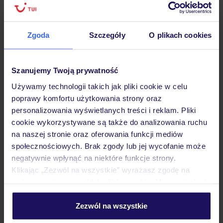
Sprawdź szczegóły
wariantów ochrony »
Zgoda
Szczegóły
O plikach cookies
Szanujemy Twoją prywatność
Używamy technologii takich jak pliki cookie w celu
Dlaczego warto wybrać TUI?
poprawy komfortu użytkowania strony oraz
personalizowania wyświetlanych treści i reklam. Pliki
cookie wykorzystywane są także do analizowania ruchu
na naszej stronie oraz oferowania funkcji mediów
społecznościowych. Brak zgody lub jej wycofanie może
Lider niskich cen
Największe biuro
30 lat w P
podróży w Polsce
negatywnie wpłynąć na niektóre funkcje strony.
Klikając „Zezwól na wszystkie” wyrażasz zgodę na
umieszczenie wszystkich plików cookie. Możesz jednak
personalizować swój wybór wchodząc w zakładkę
„Szczegóły”
Zezwól na wszystkie
Szczegółowe informacje o plikach cookie znajdziesz
Hotel