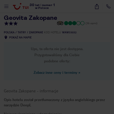
30
1
1
/
36
lat
|
numer
w Polsce
Geovita Zakopane
(36 opinii)
POLSKA
TATRY
ZAKOPANE
KOD HOTELU
WAW33032
POKAŻ NA MAPIE
Ups, ta oferta nie jest dostępna.
Przygotowaliśmy dla Ciebie
podobne oferty:
Zobacz inne ceny i terminy
»
Geovita Zakopane
-
informacje
Opis hotelu został przetłumaczony z języka angielskiego przez
narzędzie DeepL
nute
Najpopularniejsze udogodnienia: