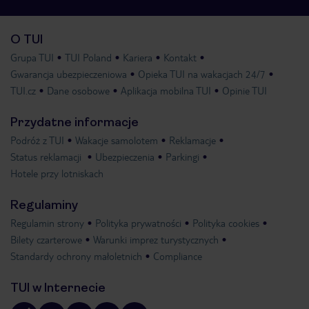
O TUI
Grupa TUI
TUI Poland
Kariera
Kontakt
Gwarancja ubezpieczeniowa
Opieka TUI na wakacjach 24/7
TUI.cz
Dane osobowe
Aplikacja mobilna TUI
Opinie TUI
Przydatne informacje
Podróż z TUI
Wakacje samolotem
Reklamacje
Status reklamacji
Ubezpieczenia
Parkingi
Hotele przy lotniskach
Regulaminy
Regulamin strony
Polityka prywatności
Polityka cookies
Bilety czarterowe
Warunki imprez turystycznych
Standardy ochrony małoletnich
Compliance
TUI w Internecie