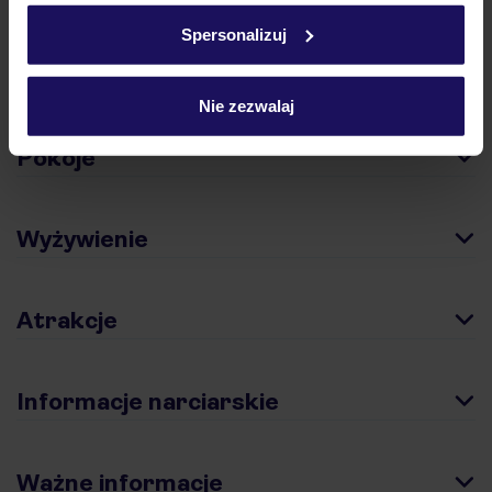
w
polityce plików cookies
oraz
polityce prywatności
.
Spersonalizuj
Opinie
Nie zezwalaj
Pokoje
Wyżywienie
Atrakcje
Informacje narciarskie
Ważne informacje