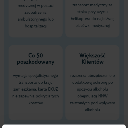
transport medyczny ze
medycznej w postaci
stoku przy użyciu
zaopatrzenia
helikoptera do najbliższej
ambulatoryjnego lub
placówki medycznej
hospitalizacji
Co 50
Większość
poszkodowany
Klientów
wymaga specjalistycznego
rozszerza ubezpieczenie o
transportu do kraju
dodatkową ochronę po
zamieszkania, karta EKUZ
spożyciu alkoholu
nie zapewnia pokrycia tych
obejmującą NNW
kosztów
zaistniałych pod wpływem
alkoholu
Dane Mondial Assistance