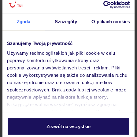
Sprawdź szczegóły
wariantów ochrony »
Zgoda
Szczegóły
O plikach cookies
Szanujemy Twoją prywatność
Używamy technologii takich jak pliki cookie w celu
Dlaczego warto wybrać TUI?
poprawy komfortu użytkowania strony oraz
personalizowania wyświetlanych treści i reklam. Pliki
cookie wykorzystywane są także do analizowania ruchu
na naszej stronie oraz oferowania funkcji mediów
społecznościowych. Brak zgody lub jej wycofanie może
Lider niskich cen
Największe biuro
30 lat w P
podróży w Polsce
negatywnie wpłynąć na niektóre funkcje strony.
Klikając „Zezwól na wszystkie” wyrażasz zgodę na
umieszczenie wszystkich plików cookie. Możesz jednak
personalizować swój wybór wchodząc w zakładkę
„Szczegóły”
Zezwól na wszystkie
Szczegółowe informacje o plikach cookie znajdziesz
Hotel