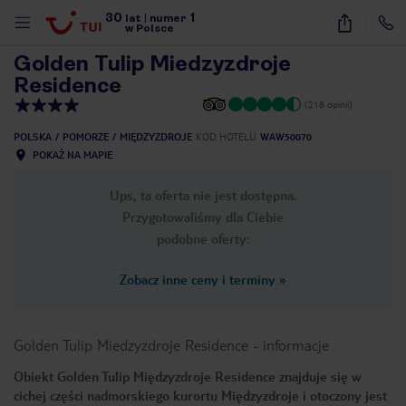
30
1
1
/
18
lat
|
numer
w Polsce
Golden Tulip Miedzyzdroje
Residence
(218 opinii)
POLSKA
POMORZE
MIĘDZYZDROJE
KOD HOTELU
WAW50070
POKAŻ NA MAPIE
Ups, ta oferta nie jest dostępna.
Przygotowaliśmy dla Ciebie
podobne oferty:
Zobacz inne ceny i terminy
»
Golden Tulip Miedzyzdroje Residence
-
informacje
Obiekt Golden Tulip Międzyzdroje Residence znajduje się w
nute
cichej części nadmorskiego kurortu Międzyzdroje i otoczony jest