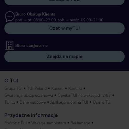
Biuro Obsługi Klienta
pon. – pt. 08:00–22:00, sob. – niedz. 09:00–21:00
Czat w myTUI
Biura stacjonarne
Znajdź na mapie
O TUI
Grupa TUI
TUI Poland
Kariera
Kontakt
Gwarancja ubezpieczeniowa
Opieka TUI na wakacjach 24/7
TUI.cz
Dane osobowe
Aplikacja mobilna TUI
Opinie TUI
Przydatne informacje
Podróż z TUI
Wakacje samolotem
Reklamacje