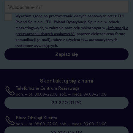
Wyrażam zgodę na przetwarzanie danych osobowych przez TUI
Poland Sp. z o.o. i TUI Poland Dystrybucja Sp. z o.o. w celach
marketingowych, w zakresie oraz celu wskazanym w
„Informacji o
przetwarzaniu danych osobowych”
, poprzez elektroniczną formę
komunikacji (e-mail), także z użyciem tzw. automatycznych
systemów wywołujących.
Zapisz się
Skontaktuj się z nami
Telefoniczne Centrum Rezerwacji
pon. – pt. 08:00–22:00, sob. – niedz. 09:00–21:00
22 270 31 20
Biuro Obsługi Klienta
pon. – pt. 08:00–22:00, sob. – niedz. 09:00–21:00
22 255 04 02