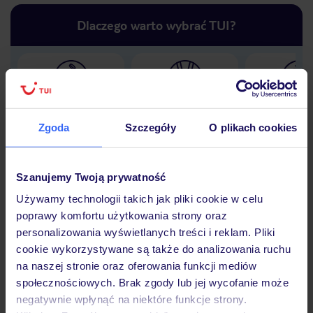
Dlaczego warto wybrać TUI?
Lider niskich cen
Największe biuro
30 lat w P
podróży w Polsce
Zgoda
Szczegóły
O plikach cookies
Szanujemy Twoją prywatność
Używamy technologii takich jak pliki cookie w celu
Hotel
poprawy komfortu użytkowania strony oraz
personalizowania wyświetlanych treści i reklam. Pliki
cookie wykorzystywane są także do analizowania ruchu
Opinie
na naszej stronie oraz oferowania funkcji mediów
społecznościowych. Brak zgody lub jej wycofanie może
negatywnie wpłynąć na niektóre funkcje strony.
Pokoje