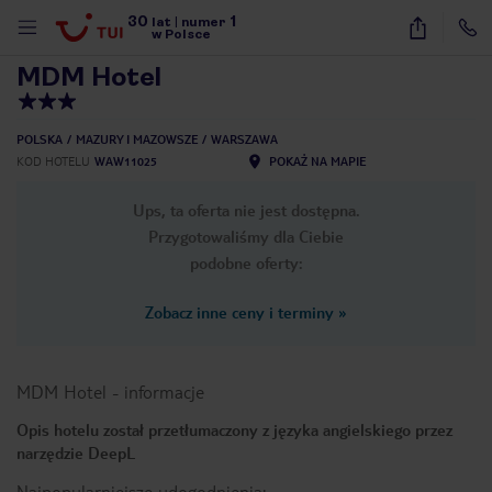
30
1
1
/
40
lat
|
numer
w Polsce
MDM Hotel
POLSKA
MAZURY I MAZOWSZE
WARSZAWA
KOD HOTELU
WAW11025
POKAŻ NA MAPIE
Ups, ta oferta nie jest dostępna.
Przygotowaliśmy dla Ciebie
podobne oferty:
Zobacz inne ceny i terminy
»
MDM Hotel
-
informacje
Opis hotelu został przetłumaczony z języka angielskiego przez
narzędzie DeepL
nute
Najpopularniejsze udogodnienia: