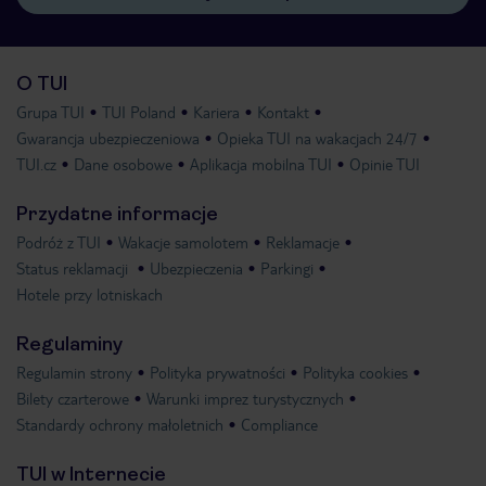
O TUI
Grupa TUI
TUI Poland
Kariera
Kontakt
Gwarancja ubezpieczeniowa
Opieka TUI na wakacjach 24/7
TUI.cz
Dane osobowe
Aplikacja mobilna TUI
Opinie TUI
Przydatne informacje
Podróż z TUI
Wakacje samolotem
Reklamacje
Status reklamacji
Ubezpieczenia
Parkingi
Hotele przy lotniskach
Regulaminy
Regulamin strony
Polityka prywatności
Polityka cookies
Bilety czarterowe
Warunki imprez turystycznych
Standardy ochrony małoletnich
Compliance
TUI w Internecie