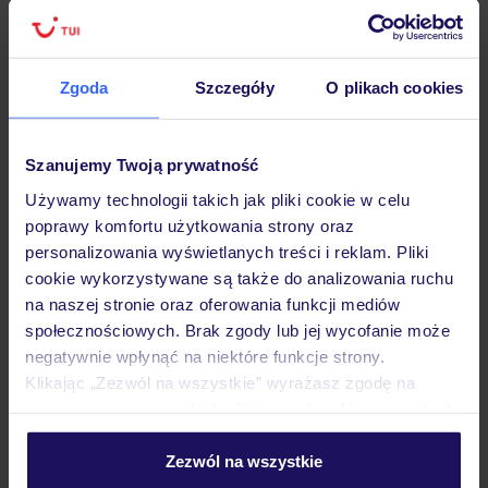
Lider niskich cen
Największe biuro
30 lat w P
podróży w Polsce
Zgoda
Szczegóły
O plikach cookies
Szanujemy Twoją prywatność
Hotel
Używamy technologii takich jak pliki cookie w celu
poprawy komfortu użytkowania strony oraz
personalizowania wyświetlanych treści i reklam. Pliki
Pokoje
cookie wykorzystywane są także do analizowania ruchu
na naszej stronie oraz oferowania funkcji mediów
społecznościowych. Brak zgody lub jej wycofanie może
Wyżywienie
negatywnie wpłynąć na niektóre funkcje strony.
Klikając „Zezwól na wszystkie” wyrażasz zgodę na
umieszczenie wszystkich plików cookie. Możesz jednak
Atrakcje
personalizować swój wybór wchodząc w zakładkę
„Szczegóły”
Zezwól na wszystkie
Szczegółowe informacje o plikach cookie znajdziesz