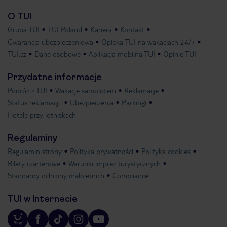
O TUI
Grupa TUI
TUI Poland
Kariera
Kontakt
Gwarancja ubezpieczeniowa
Opieka TUI na wakacjach 24/7
TUI.cz
Dane osobowe
Aplikacja mobilna TUI
Opinie TUI
Przydatne informacje
Podróż z TUI
Wakacje samolotem
Reklamacje
Status reklamacji
Ubezpieczenia
Parkingi
Hotele przy lotniskach
Regulaminy
Regulamin strony
Polityka prywatności
Polityka cookies
Bilety czarterowe
Warunki imprez turystycznych
Standardy ochrony małoletnich
Compliance
TUI w Internecie