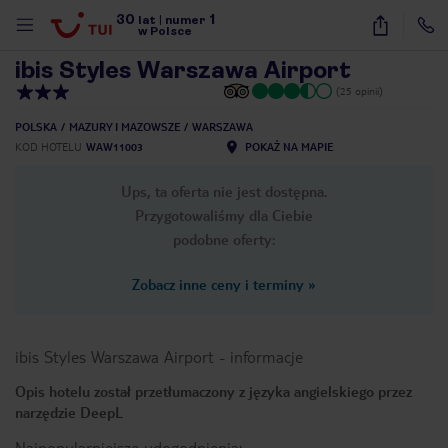
30
1
1
/
31
lat
|
numer
w Polsce
ibis Styles Warszawa Airport
(25 opinii)
POLSKA
MAZURY I MAZOWSZE
WARSZAWA
KOD HOTELU
WAW11003
POKAŻ NA MAPIE
Ups, ta oferta nie jest dostępna.
Przygotowaliśmy dla Ciebie
podobne oferty:
Zobacz inne ceny i terminy
»
ibis Styles Warszawa Airport
-
informacje
Opis hotelu został przetłumaczony z języka angielskiego przez
narzędzie DeepL
nute
Najpopularniejsze udogodnienia: