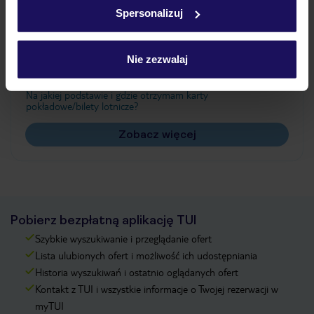
w
polityce plików cookies
oraz
polityce prywatności
.
Spersonalizuj
Często zadawane pytania
Nie zezwalaj
Jak zmienić uczestników/osobę zgłaszającą?
Czy w Hotelu będzie przedstawiciel TUI?
Na jakiej podstawie i gdzie otrzymam karty
pokładowe/bilety lotnicze?
Zobacz więcej
Pobierz bezpłatną aplikację TUI
Szybkie wyszukiwanie i przeglądanie ofert
Lista ulubionych ofert i możliwość ich udostępniania
Historia wyszukiwań i ostatnio oglądanych ofert
Kontakt z TUI i wszystkie informacje o Twojej rezerwacji w
myTUI