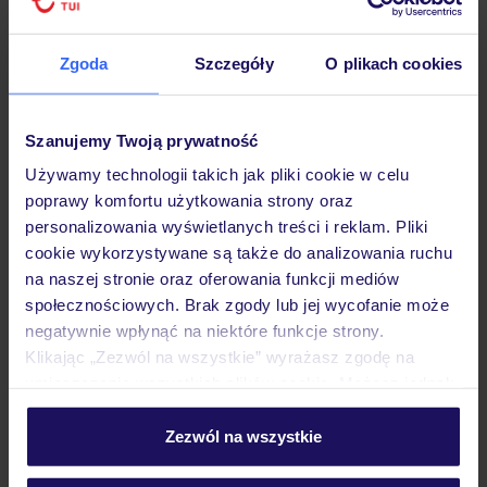
Hotel
Zgoda
Szczegóły
O plikach cookies
Opinie
Szanujemy Twoją prywatność
Używamy technologii takich jak pliki cookie w celu
poprawy komfortu użytkowania strony oraz
Pokoje
personalizowania wyświetlanych treści i reklam. Pliki
cookie wykorzystywane są także do analizowania ruchu
na naszej stronie oraz oferowania funkcji mediów
Wyżywienie
społecznościowych. Brak zgody lub jej wycofanie może
negatywnie wpłynąć na niektóre funkcje strony.
Klikając „Zezwól na wszystkie” wyrażasz zgodę na
Atrakcje
umieszczenie wszystkich plików cookie. Możesz jednak
personalizować swój wybór wchodząc w zakładkę
„Szczegóły”
Zezwól na wszystkie
Ważne informacje
Szczegółowe informacje o plikach cookie znajdziesz