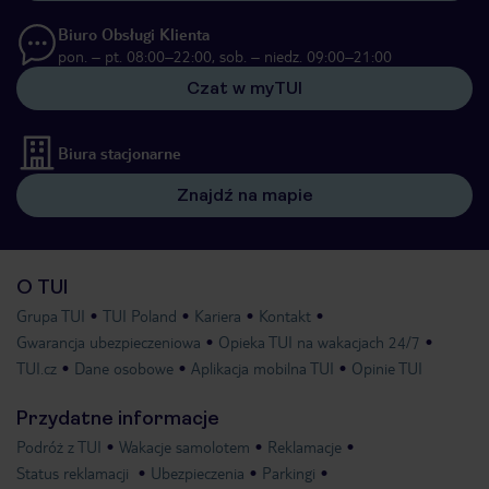
Biuro Obsługi Klienta
pon. – pt. 08:00–22:00, sob. – niedz. 09:00–21:00
Czat w myTUI
Biura stacjonarne
Znajdź na mapie
O TUI
Grupa TUI
TUI Poland
Kariera
Kontakt
Gwarancja ubezpieczeniowa
Opieka TUI na wakacjach 24/7
TUI.cz
Dane osobowe
Aplikacja mobilna TUI
Opinie TUI
Przydatne informacje
Podróż z TUI
Wakacje samolotem
Reklamacje
Status reklamacji
Ubezpieczenia
Parkingi