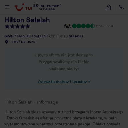
30
1
1
/
40
lat
|
numer
w Polsce
Hilton Salalah
(1576 opinii)
OMAN
SALALAH
SALALAH
KOD HOTELU
SLL10211
POKAŻ NA MAPIE
Ups, ta oferta nie jest dostępna.
Przygotowaliśmy dla Ciebie
podobne oferty:
Zobacz inne ceny i terminy
»
Hilton Salalah
-
informacje
Hilton Salalah zlokalizowany tuż nad brzegiem Morza Arabskiego
i Zatoki Omańskiej oferuje prywatną plażę z leżakami, w pełni
nute
wyremontowane wnętrza i przestronne pokoje. Obiekt posiada