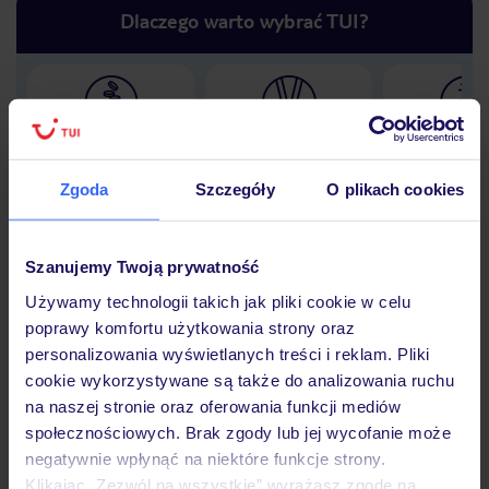
Dlaczego warto wybrać TUI?
Lider niskich cen
Największe biuro
30 lat w P
podróży w Polsce
Zgoda
Szczegóły
O plikach cookies
Szanujemy Twoją prywatność
Hotel
Używamy technologii takich jak pliki cookie w celu
poprawy komfortu użytkowania strony oraz
personalizowania wyświetlanych treści i reklam. Pliki
Opinie
cookie wykorzystywane są także do analizowania ruchu
na naszej stronie oraz oferowania funkcji mediów
społecznościowych. Brak zgody lub jej wycofanie może
Pokoje
negatywnie wpłynąć na niektóre funkcje strony.
Klikając „Zezwól na wszystkie” wyrażasz zgodę na