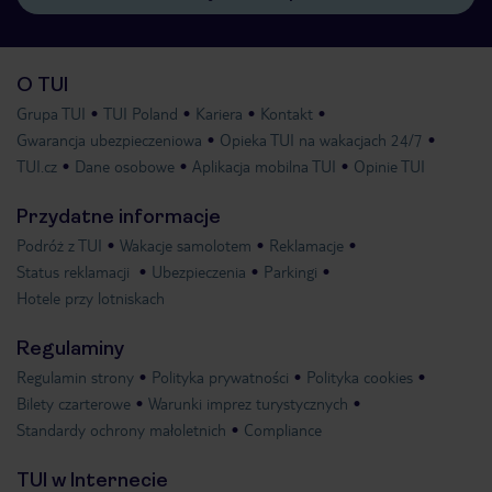
O TUI
Grupa TUI
TUI Poland
Kariera
Kontakt
Gwarancja ubezpieczeniowa
Opieka TUI na wakacjach 24/7
TUI.cz
Dane osobowe
Aplikacja mobilna TUI
Opinie TUI
Przydatne informacje
Podróż z TUI
Wakacje samolotem
Reklamacje
Status reklamacji
Ubezpieczenia
Parkingi
Hotele przy lotniskach
Regulaminy
Regulamin strony
Polityka prywatności
Polityka cookies
Bilety czarterowe
Warunki imprez turystycznych
Standardy ochrony małoletnich
Compliance
TUI w Internecie