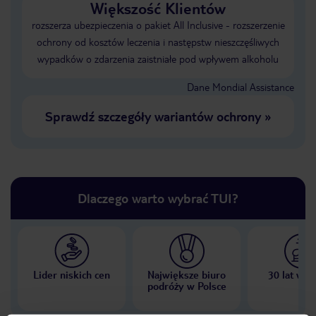
Większość Klientów
rozszerza ubezpieczenia o pakiet All Inclusive - rozszerzenie
ochrony od kosztów leczenia i następstw nieszczęśliwych
wypadków o zdarzenia zaistniałe pod wpływem alkoholu
Dane Mondial Assistance
Sprawdź szczegóły wariantów ochrony
»
Dlaczego warto wybrać TUI?
Lider niskich cen
Największe biuro
30 lat w P
podróży w Polsce