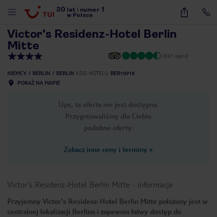
30
1
1
/
7
lat
|
numer
w Polsce
Victor's Residenz-Hotel Berlin
Mitte
(601 opinii)
NIEMCY
BERLIN
BERLIN
KOD HOTELU
BER10918
POKAŻ NA MAPIE
Ups, ta oferta nie jest dostępna.
Przygotowaliśmy dla Ciebie
podobne oferty:
Zobacz inne ceny i terminy
»
Victor's Residenz-Hotel Berlin Mitte
-
informacje
Przyjemny Victor's Residenz-Hotel Berlin Mitte położony jest w
nute
centralnej lokalizacji Berlina i zapewnia łatwy dostęp do