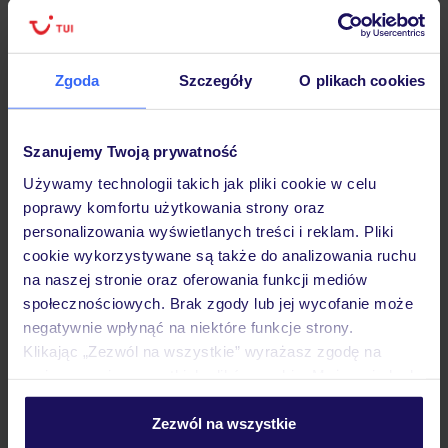
Zgoda
Szczegóły
O plikach cookies
Hotel
Szanujemy Twoją prywatność
Opinie
Używamy technologii takich jak pliki cookie w celu
poprawy komfortu użytkowania strony oraz
personalizowania wyświetlanych treści i reklam. Pliki
Pokoje
cookie wykorzystywane są także do analizowania ruchu
na naszej stronie oraz oferowania funkcji mediów
społecznościowych. Brak zgody lub jej wycofanie może
Wyżywienie
negatywnie wpłynąć na niektóre funkcje strony.
Klikając „Zezwól na wszystkie” wyrażasz zgodę na
umieszczenie wszystkich plików cookie. Możesz jednak
Atrakcje
personalizować swój wybór wchodząc w zakładkę
„Szczegóły”
Zezwól na wszystkie
Szczegółowe informacje o plikach cookie znajdziesz