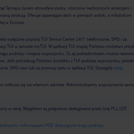
j! Tętniąca życiem atmosfera stolicy, otoczona niezliczonymi atrakcjami i
ianą atrakcją. Oferuje zapierające dech w piersiach widoki, a miłośnikom
kę w Europie.
a wyłącznie poprzez TUI Service Center 24/7: telefonicznie, SMS i za
acji TUI w serwisie myTUI. W aplikacji TUI znajdą Państwo mnóstwo przy
biegu podróży i miejsca wypoczynku. Za jej pośrednictwem można rezerw
wne. Jeśli potrzebują Państwo kontaktu z TUI podczas wypoczynku, jeste
icznie, SMS-owo lub za pomocą czatu w aplikacji TUI. Szczegóły
tutaj
.
otnisko odbywa się we własnym zakresie. Rekomendujemy wypożyczenie sa
zony w cenę. Wyjątkiem są połączenia obsługiwane przez linię PLL LOT.
jazdowymi i informacjami MSZ dotyczącymi kraju podróży
.