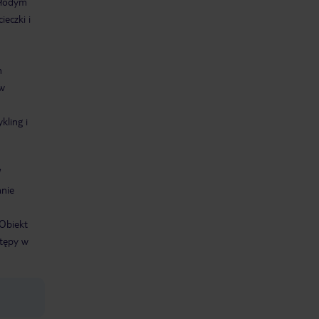
młodym
eczki i
m
 w
kling i
W
anie
Obiekt
stępy w