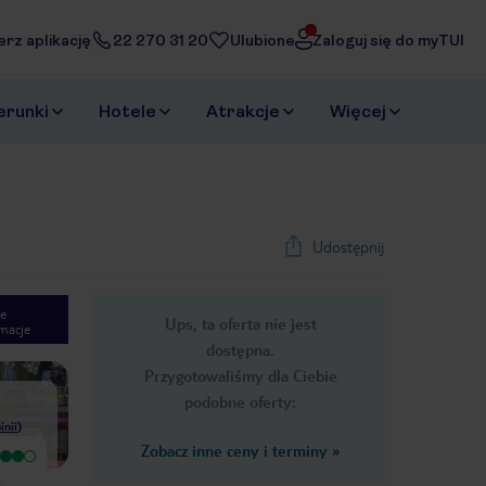
erz aplikację
22 270 31 20
Ulubione
Zaloguj się do myTUI
erunki
Hotele
Atrakcje
Więcej
Udostępnij
e
Ups, ta oferta nie jest
macje
1
/
17
dostępna.
Next slide
Przygotowaliśmy dla Ciebie
podobne oferty:
inii
)
Zobacz inne ceny i terminy
»
Wyjątkowy
Przebywałam w hotelu w weekend.
byłem zachwycony od samego
Wybraliśmy ten hotel z uwagi na
początku pokojem jaki dostałem czyli