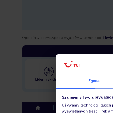
Opis oferty obowiązuje dla wyjazdów w terminie
od
1 kwie
Największe biuro podr
Lider niskich cen
Zgoda
w Polsce
Szanujemy Twoją prywatno
Używamy technologii takich 
Hotel
Opinie
top
wyświetlanych treści i rekla