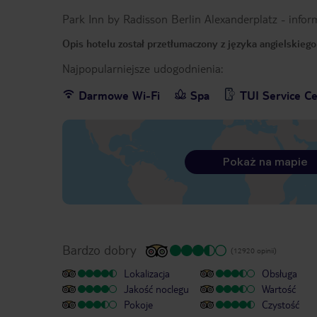
Park Inn by Radisson Berlin Alexanderplatz
-
infor
Opis hotelu został przetłumaczony z języka angielskieg
Najpopularniejsze udogodnienia:
Darmowe Wi-Fi
Spa
TUI Service C
Pokaż na mapie
Bardzo dobry
(12920 opinii)
Lokalizacja
Obsługa
Jakość noclegu
Wartość
Pokoje
Czystość