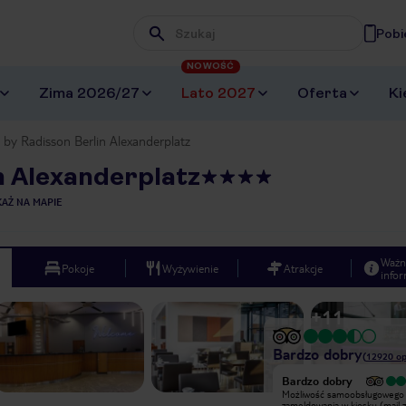
Pobi
Wpisz frazę, której szukasz
NOWOŚĆ
Zima 2026/27
Lato 2027
Oferta
Ki
 by Radisson Berlin Alexanderplatz
n Alexanderplatz
AŻ NA MAPIE
Ważn
Pokoje
Wyżywienie
Atrakcje
infor
+
11
Bardzo dobry
(
12920
op
Bardzo dobry
Niegdyś duma
Możliwość samoobsługowego
wschodnioniemieckiego hotelarstwa,
zameldowania w kiosku (mail z