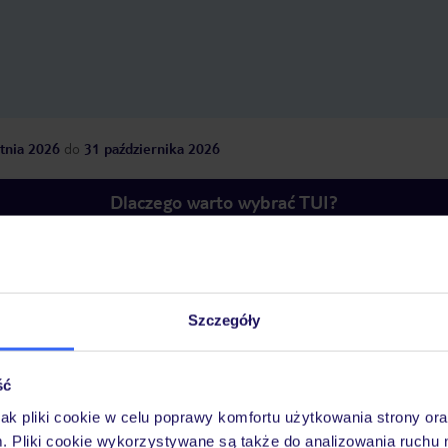
tnia 2026
do
31 października 2026
Dlaczego warto wybrać TUI?
óży
Tylko u nas opieka na
10
30 lat w Polsce
Szczegóły
wakacjach 24/7
ść
jak pliki cookie w celu poprawy komfortu użytkowania strony or
Ważn
Pokoje
Wyżywienie
Atrakcje
infor
m. Pliki cookie wykorzystywane są także do analizowania ruchu 