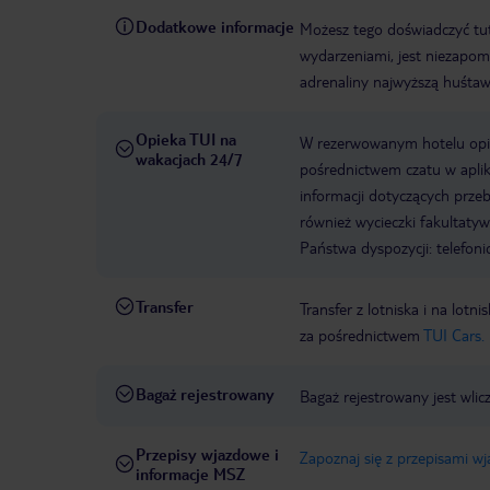
Dodatkowe informacje
Możesz tego doświadczyć tuta
wydarzeniami, jest niezapomn
adrenaliny najwyższą huśtaw
Opieka TUI na
W rezerwowanym hotelu opiek
wakacjach 24/7
pośrednictwem czatu w aplik
informacji dotyczących prze
również wycieczki fakultaty
Państwa dyspozycji: telefon
Transfer
Transfer z lotniska i na l
za pośrednictwem
TUI Cars.
Bagaż rejestrowany
Bagaż rejestrowany jest wlic
Przepisy wjazdowe i
Zapoznaj się z przepisami w
informacje MSZ