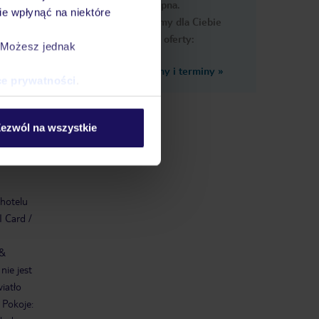
dostępna.
e wpłynąć na niektóre
Przygotowaliśmy dla Ciebie
podobne oferty:
. Możesz jednak
Zobacz inne ceny i terminy
»
ce prywatności
.
ezwól na wszystkie
e
 hotelu
I Card /
 &
nie jest
iatło
 Pokoje: