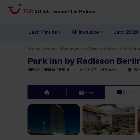
30
lat
|
numer
1
w Polsce
Last Minute
All Inclusive
Lato 2026
Strona główna
Wypoczynek
Niemcy
Berlin
Park Inn
Park Inn by Radisson Berli
NIEMCY
BERLIN
BERLIN
KOD HOTELU
BER10917
POK
Hotel
Opinie
top
Previous slide