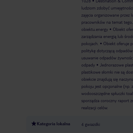
1028
Destination & Comm
ludziom zdobyć umiejętności
zajęcia organizowane przez 
pracowników na temat tego,
obiektu.energy
Obiekt ofe
zarządzania energią lub śro
pokojach.
Obiekt oferuje p
politykę dotyczącą odpadów 
usuwanie odpadów żywnośc
odpady
Jednorazowe plast
plastikowe słomki nie są dos
obiekcie znajdują się naczy
pokoju jest opcjonalne (np. z
wodooszczędne spłuczki toa
sporządza coroczny raport z
realizacji celów.
Kategoria lokalna
4 gwiazdki