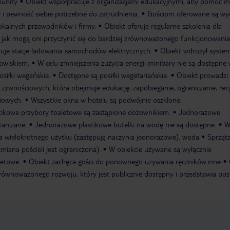
unity
Obiekt współpracuje z organizacjami edukacyjnymi, aby pomóc 
 i pewność siebie potrzebne do zatrudnienia.
Gościom oferowane są wyci
lokalnych przewodników i firmy.
Obiekt oferuje regularne szkolenia dla
 jak mogą oni przyczynić się do bardziej zrównoważonego funkcjonowania
ruje stacje ładowania samochodów elektrycznych.
Obiekt wdrożył syste
dowiskiem.
W celu zmniejszenia zużycia energii minibary nie są dostępne
osiłki wegańskie.
Dostępne są posiłki wegetariańskie.
Obiekt prowadzi
żywnościowych, która obejmuje edukację, zapobieganie, ograniczanie, recy
iowych.
Wszystkie okna w hotelu są podwójnie oszklone.
ikowe przybory toaletowe są zastąpione dozownikiem.
Jednorazowe
tarczane.
Jednorazowe plastikowe butelki na wodę nie są dostępne.
nia wielokrotnego użytku (zastępują naczynia jednorazowe). woda
Sprząt
miana pościeli jest ograniczona).
W obiekcie używane są wyłącznie
letowe.
Obiekt zachęca gości do ponownego używania ręczników.inne
równoważonego rozwoju, który jest publicznie dostępny i przedstawia po