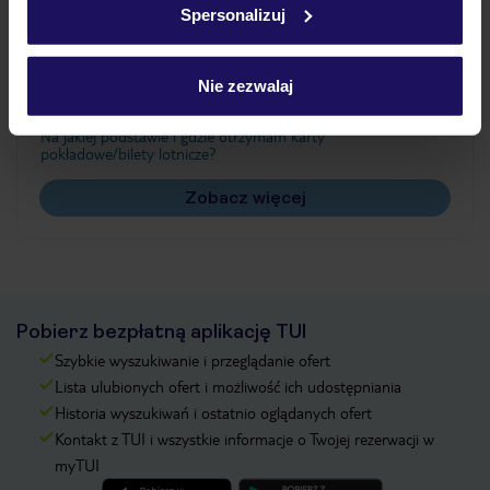
Spersonalizuj
Często zadawane pytania
Jak zmienić uczestników/osobę zgłaszającą?
Nie zezwalaj
Czy w Hotelu będzie przedstawiciel TUI?
Na jakiej podstawie i gdzie otrzymam karty
pokładowe/bilety lotnicze?
Zobacz więcej
Pobierz bezpłatną aplikację TUI
Szybkie wyszukiwanie i przeglądanie ofert
Lista ulubionych ofert i możliwość ich udostępniania
Historia wyszukiwań i ostatnio oglądanych ofert
Kontakt z TUI i wszystkie informacje o Twojej rezerwacji w
myTUI