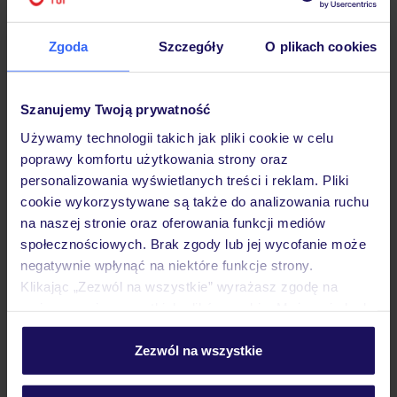
Hotel
Zgoda
Szczegóły
O plikach cookies
Opinie
Szanujemy Twoją prywatność
Używamy technologii takich jak pliki cookie w celu
Pokoje
poprawy komfortu użytkowania strony oraz
personalizowania wyświetlanych treści i reklam. Pliki
cookie wykorzystywane są także do analizowania ruchu
na naszej stronie oraz oferowania funkcji mediów
Wyżywienie
społecznościowych. Brak zgody lub jej wycofanie może
negatywnie wpłynąć na niektóre funkcje strony.
Klikając „Zezwól na wszystkie” wyrażasz zgodę na
Atrakcje
umieszczenie wszystkich plików cookie. Możesz jednak
personalizować swój wybór wchodząc w zakładkę
„Szczegóły”
Zezwól na wszystkie
Ważne informacje
Szczegółowe informacje o plikach cookie znajdziesz
w
polityce plików cookies
oraz
polityce prywatności
.