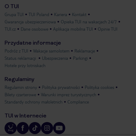
O TUI
Grupa TUI
TUI Poland
Kariera
Kontakt
Gwarancja ubezpieczeniowa
Opieka TUI na wakacjach 24/7
TUI.cz
Dane osobowe
Aplikacja mobilna TUI
Opinie TUI
Przydatne informacje
Podróż z TUI
Wakacje samolotem
Reklamacje
Status reklamacji
Ubezpieczenia
Parkingi
Hotele przy lotniskach
Regulaminy
Regulamin strony
Polityka prywatności
Polityka cookies
Bilety czarterowe
Warunki imprez turystycznych
Standardy ochrony małoletnich
Compliance
TUI w Internecie