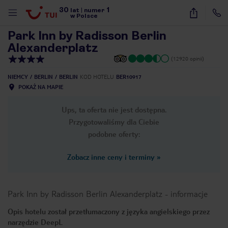
30
1
1
/
17
lat
|
numer
w Polsce
Park Inn by Radisson Berlin
Alexanderplatz
(12920 opinii)
NIEMCY
BERLIN
BERLIN
KOD HOTELU
BER10917
POKAŻ NA MAPIE
Ups, ta oferta nie jest dostępna.
Przygotowaliśmy dla Ciebie
podobne oferty:
Zobacz inne ceny i terminy
»
Park Inn by Radisson Berlin Alexanderplatz
-
informacje
Opis hotelu został przetłumaczony z języka angielskiego przez
nute
narzędzie DeepL