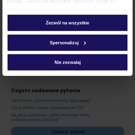
Klikając „Zezwól na wszystkie” wyrażasz zgodę na
umieszczenie wszystkich plików cookie. Możesz jednak
personalizować swój wybór wchodząc w zakładkę
Wyżywienie
„Szczegóły”
Zezwól na wszystkie
Szczegółowe informacje o plikach cookie znajdziesz
w
polityce plików cookies
oraz
polityce prywatności
.
Atrakcje
Spersonalizuj
Nie zezwalaj
Ważne informacje
Często zadawane pytania
Jak zmienić uczestników/osobę zgłaszającą?
Czy w Hotelu będzie przedstawiciel TUI?
Na jakiej podstawie i gdzie otrzymam karty
pokładowe/bilety lotnicze?
Zobacz więcej