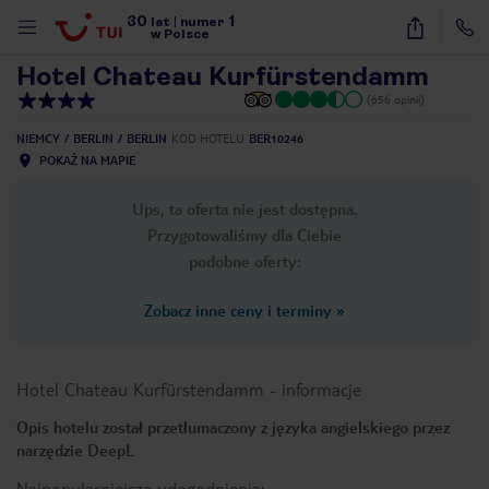
30
1
1
/
33
lat
|
numer
w Polsce
Hotel Chateau Kurfürstendamm
(656 opinii)
NIEMCY
BERLIN
BERLIN
KOD HOTELU
BER10246
POKAŻ NA MAPIE
Ups, ta oferta nie jest dostępna.
Przygotowaliśmy dla Ciebie
podobne oferty:
Zobacz inne ceny i terminy
»
Hotel Chateau Kurfürstendamm
-
informacje
Opis hotelu został przetłumaczony z języka angielskiego przez
narzędzie DeepL
nute
Najpopularniejsze udogodnienia: