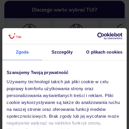
Dlaczego warto wybrać TUI?
Lider niskich cen
Największe biuro
30 lat w P
podróży w Polsce
Zgoda
Szczegóły
O plikach cookies
Szanujemy Twoją prywatność
Używamy technologii takich jak pliki cookie w celu
Hotel
poprawy komfortu użytkowania strony oraz
personalizowania wyświetlanych treści i reklam. Pliki
cookie wykorzystywane są także do analizowania ruchu
Opinie
na naszej stronie oraz oferowania funkcji mediów
społecznościowych. Brak zgody lub jej wycofanie może
negatywnie wpłynąć na niektóre funkcje strony.
Pokoje