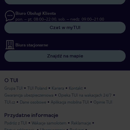
Biuro Obsługi Klienta
pon. – pt. 08:00–22:00, sob. – niedz. 09:00–21:00
Czat w myTUI
Biura stacjonarne
Znajdź na mapie
O TUI
Grupa TUI
TUI Poland
Kariera
Kontakt
Gwarancja ubezpieczeniowa
Opieka TUI na wakacjach 24/7
TUI.cz
Dane osobowe
Aplikacja mobilna TUI
Opinie TUI
Przydatne informacje
Podróż z TUI
Wakacje samolotem
Reklamacje
Status reklamacji
Ubezpieczenia
Parkingi