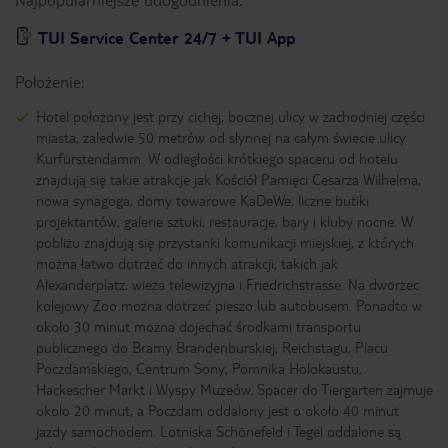
TUI Service Center 24/7 + TUI App
Położenie:
Hotel położony jest przy cichej, bocznej ulicy w zachodniej części
miasta, zaledwie 50 metrów od słynnej na całym świecie ulicy
Kurfürstendamm. W odległości krótkiego spaceru od hotelu
znajdują się takie atrakcje jak Kościół Pamięci Cesarza Wilhelma,
nowa synagoga, domy towarowe KaDeWe, liczne butiki
projektantów, galerie sztuki, restauracje, bary i kluby nocne. W
pobliżu znajdują się przystanki komunikacji miejskiej, z których
można łatwo dotrzeć do innych atrakcji, takich jak
Alexanderplatz, wieża telewizyjna i Friedrichstrasse. Na dworzec
kolejowy Zoo można dotrzeć pieszo lub autobusem. Ponadto w
około 30 minut można dojechać środkami transportu
publicznego do Bramy Brandenburskiej, Reichstagu, Placu
Poczdamskiego, Centrum Sony, Pomnika Holokaustu,
Hackescher Markt i Wyspy Muzeów. Spacer do Tiergarten zajmuje
około 20 minut, a Poczdam oddalony jest o około 40 minut
jazdy samochodem. Lotniska Schönefeld i Tegel oddalone są